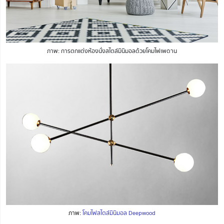
ภาพ: การตกแต่งห้องนั่งสไตล์มินิมอลด้วยโคมไฟเพดาน
ภาพ:
โคมไฟสไตล์มินิมอล Deepwood