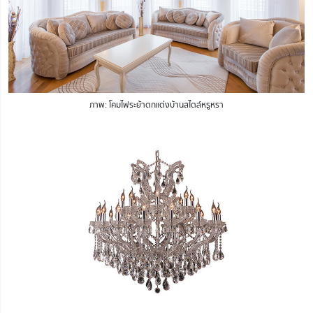
ภาพ: โคมไฟระย้าตกแต่งบ้านสไตล์หรูหรา