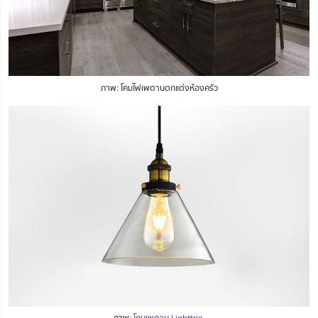
ภาพ: โคมไฟเพดานตกแต่งห้องครัว
ภาพ:
โคมเพดาน Lighttrio