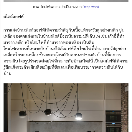
ภาพ: โคมไฟเพดานสไตล์วินเทจจาก
Deep wood
สไตล์ลอฟท์
การแต่งบ้านสไตล์ลอฟท์ให้ความสำคัญกับเนื้อแท้ของวัสดุ อย่างเหล็ก ปูน
เหล็ก ของตกแต่งภายในบ้านสไตล์นี้จะเน้นอารมณ์ที่ ดิบ เท่ เช่น เก้าอี้ที่ทำ
มาจากเหล็ก หรือโคมไฟที่ทำมาจากทองเหลือง เป็นต้น
โคมไฟเพดานที่เหมาะกับบ้านสไตล์ลอฟท์คือ โคมไฟที่ทำมาจากวัสดุอย่าง
เหล็กหรือทองเหลือง ซึ่งจะตอบโจทย์กับคอนเซปของตัวบ้านที่ต้องการ
ความดิบ โดยรูปร่างของโคมไฟที่เหมาะกับบ้านสไตล์นี้ เป็นโคมไฟที่ให้ความ
รู้สึกแข็งกระด้าง มีเหลี่ยมมีมุมที่ชัดเจน เพื่อเพิ่มบรรยากาศความดิบให้กับ
บ้าน