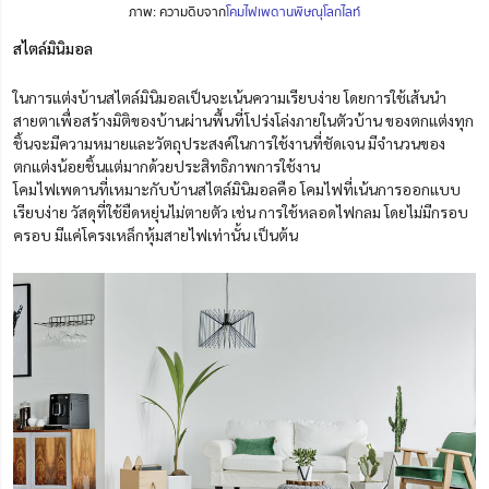
ภาพ: ความดิบจาก
โคมไฟเพดานพิษณุโลกไลท์
สไตล์มินิมอล
ในการแต่งบ้านสไตล์มินิมอลเป็นจะเน้นความเรียบง่าย โดยการใช้เส้นนำ
สายตาเพื่อสร้างมิติของบ้านผ่านพื้นที่โปร่งโล่งภายในตัวบ้าน ของตกแต่งทุก
ชิ้นจะมีความหมายและวัตถุประสงค์ในการใช้งานที่ชัดเจน มีจำนวนของ
ตกแต่งน้อยชิ้นแต่มากด้วยประสิทธิภาพการใช้งาน
โคมไฟเพดานที่เหมาะกับบ้านสไตล์มินิมอลคือ โคมไฟที่เน้นการออกแบบ
เรียบง่าย วัสดุที่ใช้ยืดหยุ่นไม่ตายตัว เช่น การใช้หลอดไฟกลม โดยไม่มีกรอบ
ครอบ มีแค่โครงเหล็กหุ้มสายไฟเท่านั้น เป็นต้น