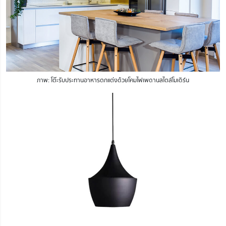
ภาพ: โต๊ะรับประทานอาหารตกแต่งด้วยโคมไฟเพดานสไตล์โมเดิร์น