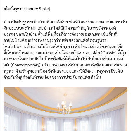
สไตล์หรูหรา (Luxury Style)
บ้านสไตล์หรูหราเป็นบ้านที่ตกแต่งด้วยเฟอร์นิเจอร์ราคาแพง ผสมผสานกับ
ศิลปะแบบตะวันตก โดยบ้านสไตล์นี้ให้ความสำคัญกับการจัดวางองค์
ประกอบภายในบ้าน ตั้งแต่พื้นที่จนถึงการจัดวางของตกแต่ง เช่น พื้นที่
ภายในบ้านต้องกว้าง เพดานสูงกว่าปกติ ของตกแต่งต้องหรูหรา
โคมไฟเพดานที่เหมาะกับบ้านสไตล์หรูหรา คือ โคมระย้าหรือแชนเดอเลีย
ซึ่งโคมระย้ายังสามารถแบ่งออกเป็น โคมระย้าแบบคลาสสิค (Classic) ที่มีรูป
ทรงขนาดใหญ่ประดับไปด้วยคริสตัลที่ให้แสงวิบวับ กับโคมระย้าแบบร่วม
สมัย(Comtemporary) ปรับการตกแต่งให้น้อยลง ลดคริสตัล แต่แทนที่ความ
หรูหราด้วยวัสดุทองเหลือง ซึ่งทั้งสองแบบแสดงให้ถึงความหรูหรา มีระดับ
ด้วยกันทั้งคู่ต่างกันที่รายเอียดของการประดับตกแต่งเท่านั้น