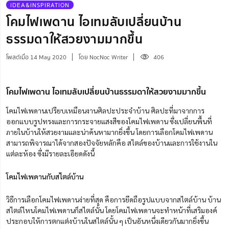
IDEA&INSPIRATION
โคมไฟเพดาน ไอเทมลับเปลี่ยนบ้าน
ธรรมดาให้สวยงามมากขึ้น
โพสต์เมื่อ 14 May 2020
โดย NocNoc Writer
406
โคมไฟเพดาน ไอเทมลับเปลี่ยนบ้านธรรมดาให้สวยงามมากขึ้น
โคมไฟเพดานเปรียบเหมือนงานศิลปะประจำบ้าน ศิลปะที่มาจากการ
ออกแบบรูปทรงและการกระจายแสงสีของโคมไฟเพดาน ซึ่งเปลี่ยนพื้นที่
ภายในบ้านให้สวยงามและน่าค้นหามากยิ่งขึ้น โดยการเลือกโคมไฟเพดาน
สามารถพิจารณาได้จากสองปัจจัยหลักคือ สไตล์ของบ้านและการใช้งานใน
แต่ละห้อง ซึ่งมีรายละเอียดดังนี้
โคมไฟเพดานกับสไตล์บ้าน
วิธีการเลือกโคมไฟเพดานง่ายที่สุด คือการยึดถือรูปแบบจากสไตล์บ้าน บ้าน
สไตล์ไหนโคมไฟเพดานก็สไตล์นั้น โดยโคมไฟเพดานจะทำหน้าที่เสริมองค์
ประกอบให้การตกแต่งบ้านในสไตล์นั้น ๆ เป็นอันหนึ่งเดียวกันมากยิ่งขึ้น