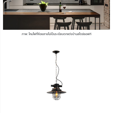
ภาพ: โคมไฟที่ห้อยสายไม่เป็นระเบียบตกแต่งบ้านสไตล์ลอฟท์