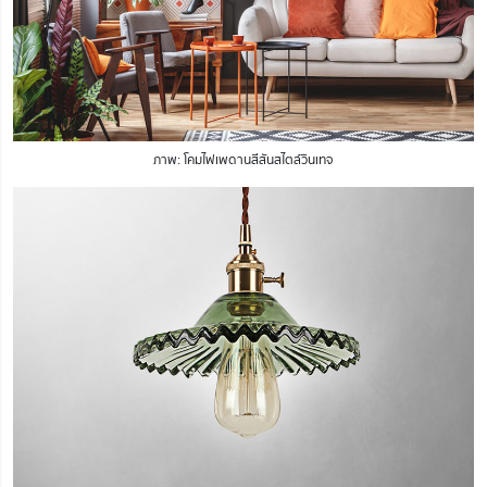
ภาพ: โคมไฟเพดานสีสันสไตล์วินเทจ