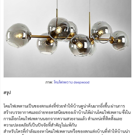
ภาพ:
โคมไฟเพดาน deepwood
สรุป
โคมไฟเพดานเป็นของตกแต่งที่ช่วยทำให้บ้านดูน่าค้นมากยิ่งขึ้น ผ่านการ
สร้างบรรยากาศและถ่ายทอดรสนิยมของเจ้าบ้านได้ผ่านโคมไฟเพดาน ซึ่งใน
การเลือกโคมไฟเพดานนอกจากความสวยงามแล้ว ตำแหน่งที่ติดตั้งและ
ความปลอดภัยก็เป็นปัจจัยที่สำคัญไม่แพ้กัน
สำหรับใครที่กำลังมองหาโคมไฟเพดานหรือของตกแต่งบ้านที่ทำให้บ้านน่า