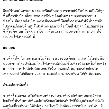
ถึงแม้ว่าโคมไฟเพดานจะช่วยเสริมสร้างความสวยงามให้กับบ้าน แต่ไม่ใช่ทุก
พื้นที่ภายในบ้านที่เหมาะกับการใช้งานโคมไฟเพดาน ยกตัวอย่างเช่น
ห้องน้ำ เนื่องจากโคมไฟเพดานมีลักษณะที่ห้อยต่ำลง อาจทำให้น้ำกระเด็น
ไปถูกจนเกิดอุบัติเหตุได้เป็นต้น ดังนั้นการเลือกโคมไฟเพดานในแต่ละห้อง
จึงต้องพิจารณาถึงหลักการใช้งานด้วย และสำหรับห้องที่เหมาะกับการใช้
งานโคมไฟเพดานมีดังนี้
ห้องนอน
การติดตั้งโคมไฟเพดานภายในห้องนอน จะช่วยเพิ่มความน่าสนใจให้กับห้อง
นอน เพราะโดยปกติแล้ว โคมไฟเพดานมักนิยมใช้ในห้องนั่งเล่นหรือห้องครัว
มากกว่า การปรับใช้กับห้องนอน ดังนั้นการตกแต่งห้องนอนด้วยโคมไฟ
เพดานจะทำให้เกิดความแตกต่างและสร้างความน่าค้นหาให้กับห้องนอน
ตำแหน่งการติดตั้ง
การติดตั้งไฟเพดานกับตำแหน่งห้องนอนควรคำนึงถึงตำแหน่งการจัดวาง
โดยติดตั้งในตำแหน่งที่แหล่งกำเนิดแสงไม่ซ้อนกับไฟที่มีอยู่แล้วจนทำให้เกิด
แสงที่เหลื่อมกันหากใช้ไฟเพดานเป็นหลัก ในห้องจะสว่างน้อยกว่าไฟปกติ