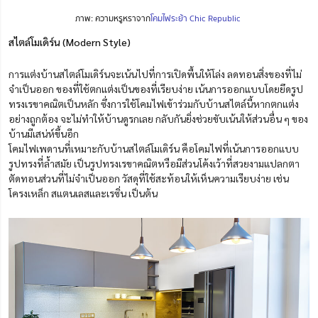
ภาพ: ความหรูหราจาก
โคมไฟระย้า Chic Republic
สไตล์โมเดิร์น (Modern Style)
การแต่งบ้านสไตล์โมเดิร์นจะเน้นไปที่การเปิดพื้นให้โล่ง ลดทอนสิ่งของที่ไม่
จำเป็นออก ของที่ใช้ตกแต่งเป็นของที่เรียบง่าย เน้นการออกแบบโดยยึดรูป
ทรงเรขาคณิตเป็นหลัก ซึ่งการใช้โคมไฟเข้าร่วมกับบ้านสไตล์นี้หากตกแต่ง
อย่างถูกต้อง จะไม่ทำให้บ้านดูรกเลย กลับกันยิ่งช่วยขับเน้นให้ส่วนอื่น ๆ ของ
บ้านมีเสน่ห์ขึ้นอีก
โคมไฟเพดานที่เหมาะกับบ้านสไตล์โมเดิร์น คือโคมไฟที่เน้นการออกแบบ
รูปทรงที่ล้ำสมัย เป็นรูปทรงเรขาคณิตหรือมีส่วนโค้งเว้าที่สวยงามแปลกตา
ตัดทอนส่วนที่ไม่จำเป็นออก วัสดุที่ใช้สะท้อนให้เห็นความเรียบง่าย เช่น
โครงเหล็ก สแตนเลสและเรซิ่น เป็นต้น