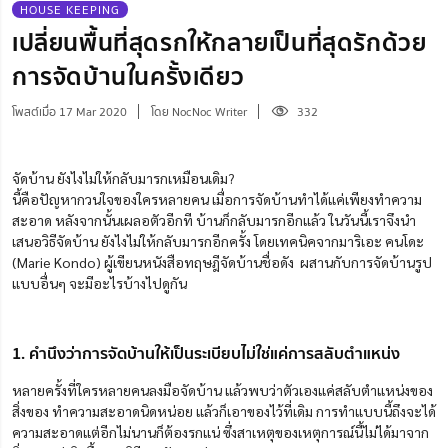
HOUSE KEEPING
เปลี่ยนพื้นที่สุดรกให้กลายเป็นที่สุดรักด้วย
การจัดบ้านในครั้งเดียว
โพสต์เมื่อ 17 Mar 2020
โดย NocNoc Writer
332
จัดบ้าน ยังไงไม่ให้กลับมารกเหมือนเดิม?
นี้คือปัญหากวนใจของใครหลายคน เมื่อการจัดบ้านทำได้แค่เพียงทำความ
สะอาด หลังจากนั้นเผลอตัวอีกที บ้านก็กลับมารกอีกแล้ว ในวันนี้เราจึงนำ
เสนอวิธีจัดบ้าน ยังไงไม่ให้กลับมารกอีกครั้ง โดยเทคนิคจากมาริเอะ คนโดะ
(Marie Kondo) ผู้เขียนหนังสือทฤษฎีจัดบ้านชื่อดัง ผสานกับการจัดบ้านรูป
แบบอื่นๆ จะมีอะไรบ้างไปดูกัน
1. คำนึงว่าการจัดบ้านให้เป็นระเบียบไม่ใช่แค่การสลับตำแหน่ง
หลายครั้งที่ใครหลายคนลงมือจัดบ้าน แล้วพบว่าตัวเองแค่สลับตำแหน่งของ
สิ่งของ ทำความสะอาดนิดหน่อย แล้วก็เอาของไว้ที่เดิม การทำแบบนี้ถึงจะได้
ความสะอาดแต่อีกไม่นานก็ต้องรกแน่ ซึ่งสาเหตุของเหตุการณ์นี้ไม่ได้มาจาก