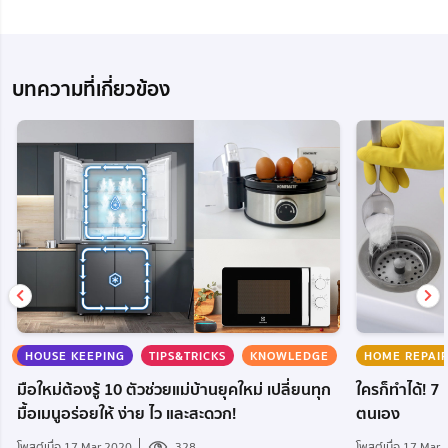
บทความที่เกี่ยวข้อง
KNOWLEDGE
HOUSE KEEPING
TIPS&TRICKS
KNOWLEDGE
HOME REPAI
มือใหม่ต้องรู้ 10 ตัวช่วยแม่บ้านยุคใหม่ เปลี่ยนทุก
ใครก็ทำได้! 7 
มื้อเมนูอร่อยให้ ง่าย ไว และสะดวก!
ตนเอง
โพสต์เมื่อ 17 Mar 2020
328
โพสต์เมื่อ 17 Mar