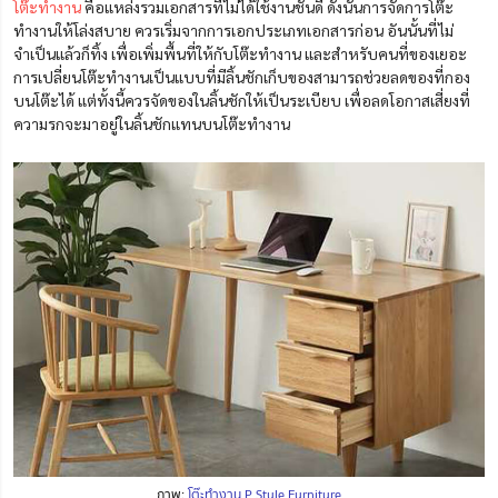
โต๊ะทำงาน
คือแหล่งรวมเอกสารที่ไม่ได้ใช้งานชั้นดี ดังนั้นการจัดการโต๊ะ
ทำงานให้โล่งสบาย ควรเริ่มจากการเอกประเภทเอกสารก่อน อันนั้นที่ไม่
จำเป็นแล้วก็ทิ้ง เพื่อเพิ่มพื้นที่ให้กับโต๊ะทำงาน และสำหรับคนที่ของเยอะ
การเปลี่ยนโต๊ะทำงานเป็นแบบที่มีลิ้นชักเก็บของสามารถช่วยลดของที่กอง
บนโต๊ะได้ แต่ทั้งนี้ควรจัดของในลิ้นชักให้เป็นระเบียบ เพื่อลดโอกาสเสี่ยงที่
ความรกจะมาอยู่ในลิ้นชักแทนบนโต๊ะทำงาน
ภาพ:
โต๊ะทำงาน P Style Furniture