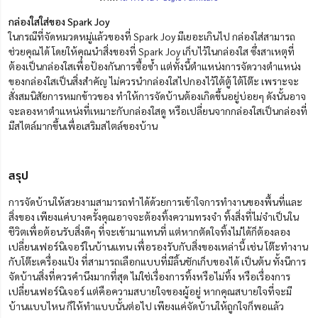
กล่องใสใส่ของ Spark Joy
ในกรณีที่จัดหมวดหมู่แล้วของที่ Spark Joy มีเยอะเกินไป กล่องใส่สามารถ
ช่วยคุณได้ โดยให้คุณนำสิ่งของที่ Spark Joy เก็บไว้ในกล่องใส ซึ่งสาเหตุที่
ต้องเป็นกล่องใสเพื่อป้องกันการซื้อซ้ำ แต่ทั้งนี้ตำแหน่งการจัดวางตำแหน่ง
ของกล่องใสเป็นสิ่งสำคัญ ไม่ควรนำกล่องใสไปกองไว้ใต้ตู้ ใต้โต๊ะ เพราะจะ
สั่งสมนิสัยการหมกข้าวของ ทำให้การจัดบ้านต้องเกิดขึ้นอยู่บ่อยๆ ดังนั้นอาจ
จะลองหาตำแหน่งที่เหมาะกับกล่องใสดู หรือเปลี่ยนจากกล่องใสเป็นกล่องที่
มีสไตล์มากขึ้นเพื่อเสริมสไตล์ของบ้าน
สรุป
การจัดบ้านให้สวยงามสามารถทำได้ด้วยการเข้าใจการทำงานของพื้นที่และ
สิ่งของ เพียงแค่บางครั้งคุณอาจจะต้องทิ้งความทรงจำ ทิ้งสิ่งที่ไม่จำเป็นใน
ชีวิตเพื่อต้อนรับสิ่งดีๆ ที่จะเข้ามาแทนที่ แต่หากตัดใจทิ้งไม่ได้ก็ต้องลอง
เปลี่ยนเฟอร์นิเจอร์ในบ้านแทน เพื่อรองรับกับสิ่งของเหล่านี้ เช่น โต๊ะทำงาน
กับโต๊ะเครื่องแป้ง ที่สามารถเลือกแบบที่มีลิ้นชักเก็บของได้ เป็นต้น ทั้งนีการ
จัดบ้านสิ่งที่ควรคำนึงมากที่สุด ไม่ใช่เรื่องการทิ้งหรือไม่ทิ้ง หรือเรื่องการ
เปลี่ยนเฟอร์นิเจอร์ แต่คือความสบายใจของผู้อยู่ หากคุณสบายใจที่จะมี
บ้านแบบไหน ก็ให้ทำแบบนั้นต่อไป เพียงแค่จัดบ้านให้ถูกใจก็พอแล้ว