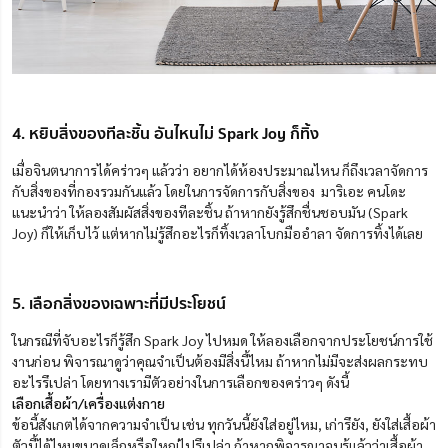
4. หยิบสิ่งของทีละชิ้น อันไหนไม่ Spark Joy ก็ทิ้ง
เมื่อจินตนาการได้คร่าวๆ แล้วว่า อยากได้ห้องประมาณไหน ก็ถึงเวลาจัดการ
กับสิ่งของที่กองรวมกันแล้ว โดยในการจัดการกับสิ่งของ มาริเอะ คนโดะ
แนะนำว่า ให้ลองสัมผัสสิ่งของทีละชิ้น ถ้าหากยังรู้สึกชื่นชอบมัน (Spark
Joy) ก็ให้เก็บไว้ แต่หากไม่รู้สึกอะไรก็ทิ้งเวลาโบกมืออำลา จัดการทิ้งได้เลย
5. เลือกสิ่งของเฉพาะที่มีประโยชน์
ในกรณีที่จับอะไรก็รู้สึก Spark Joy ไปหมด ให้ลองเลือกจากประโยชน์การใช้
งานก่อน พิจารณาดูว่าคุณจำเป็นต้องมีสิ่งนี้ไหม ถ้าหากไม่มีจะส่งผลกระทบ
อะไรรึเปล่า โดยทางเรามีตัวอย่างในการเลือกของคร่าวๆ ดังนี้
เลือกเสื้อผ้า/เครื่องแต่งกาย
ข้อนี้สังเกตได้จากความจำเป็น เช่น ทุกวันนี้ยังใส่อยู่ไหม, เก่ารึยัง, ยังใส่เสื้อผ้า
ตัวนี้ได้ไหมขนาดเล็กหรือใหญ่ไปรึเปล่า ถ้าหากพิจารณาจนรู้แล้วว่าเสื้อผ้า