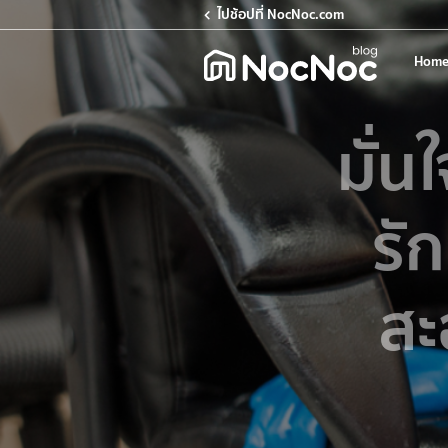
ไปช้อปที่ NocNoc.com
Home
มั่น
รัก
สะ