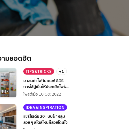
วามยอดฮิต
TIPS&TRICKS
+1
มาลดค่าไฟกันเถอะ! 8 วิธี
การใช้ตู้เย็นให้ประหยัดไฟฟ้า
5.5K
กว่าเดิม
โพสต์เมื่อ 10 Oct 2022
IDEA&INSPIRATION
แชร์ไอเดีย 20 แบบฝ้าหลุม
สวย ๆ สไตล์ไหนก็สวยโดนใจ
3.6K