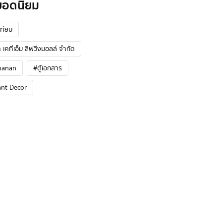
ยอดนิยม
ทียม
 เคทีเอ็ม ลิฟวิ่งมอลล์ จำกัด
hanan
#ตู้เอกสาร
ant Decor