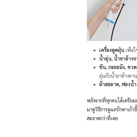
เครื่องดูดฝุ่น
เพื่อใ
น้ำอุ่น, น้ำยาล้าง
ขัน, กะละมัง, ขว
อุ่นกับน้ำยาล้างจา
ผ้าสะอาด, ฟองน้
หลังจากที่ทุกคนได้เตรีย
มาดูวิธีการดูแลรักษาเก้า
สะอาดกว่าที่เคย