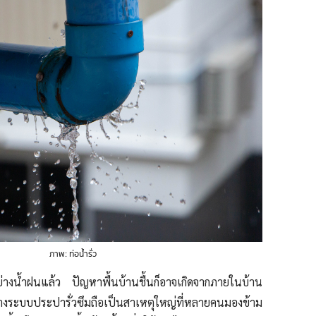
ภาพ: ท่อน้ำรั่ว
งน้ำฝนแล้ว ปัญหาพื้นบ้านชื้นก็อาจเกิดจากภายในบ้าน
ย่างระบบประปารั่วซึมถือเป็นสาเหตุใหญ่ที่หลายคนมองข้าม