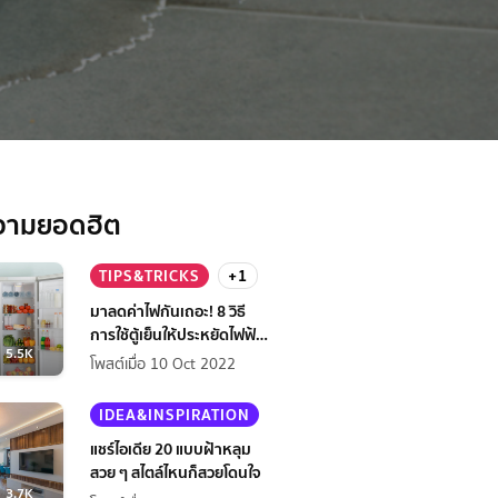
รับฝนตก
วามยอดฮิต
TIPS&TRICKS
+1
มาลดค่าไฟกันเถอะ! 8 วิธี
การใช้ตู้เย็นให้ประหยัดไฟฟ้า
5.5K
กว่าเดิม
โพสต์เมื่อ 10 Oct 2022
IDEA&INSPIRATION
แชร์ไอเดีย 20 แบบฝ้าหลุม
สวย ๆ สไตล์ไหนก็สวยโดนใจ
3.7K