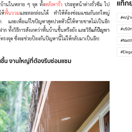
แท็ก
อบ้านในหลาย ๆ จุด ทั้ง
หลังคารั่ว
ประตูหน้าต่างรั่วซึม ไป
ให้
พื้นบวม
และลอกล่อนได้ ทำให้ต้องซ่อมแซมกันยกใหญ่
#หญ้าเ
าก และเพื่อแก้ไขปัญหาสุดปวดหัวนี้ให้หายขาดไม่เป็นอีก
#บริษัท
าก ทั้งวิธีการสังเกตว่าพื้นบ้านชื้นหรือยัง และวิธี
แก้ปัญหา
ตรงจุด ซึ่งจะช่วยป้องกันปัญหานี้ไม่ให้กลับมาเป็นอีก!
#Natt
#Eleg
านชื้น งานใหญ่ที่ต้องรีบซ่อมแซม