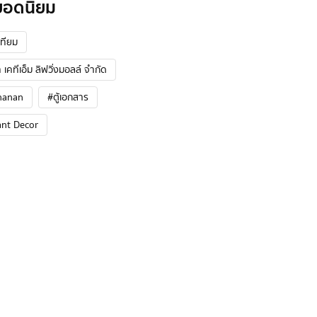
ยอดนิยม
ทียม
 เคทีเอ็ม ลิฟวิ่งมอลล์ จำกัด
hanan
#ตู้เอกสาร
ant Decor