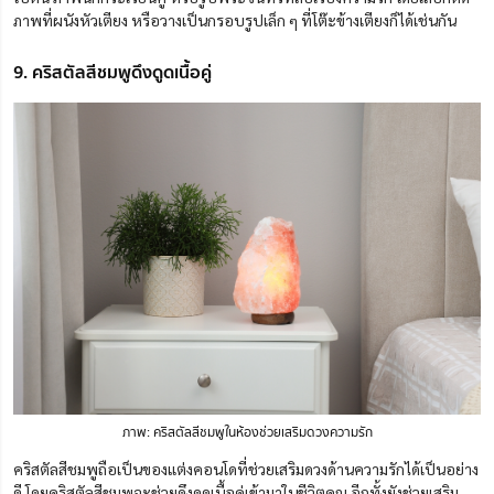
ภาพที่ผนังหัวเตียง หรือวางเป็นกรอบรูปเล็ก ๆ ที่โต๊ะข้างเตียงก็ได้เช่นกัน
9. คริสตัลสีชมพูดึงดูดเนื้อคู่
ภาพ: คริสตัลสีชมพูในห้องช่วยเสริมดวงความรัก
คริสตัลสีชมพูถือเป็นของแต่งคอนโดที่ช่วยเสริมดวงด้านความรักได้เป็นอย่าง
ดี โดยคริสตัลสีชมพูจะช่วยดึงดูดเนื้อคู่เข้ามาในชีวิตคุณ อีกทั้งยังช่วยเสริม