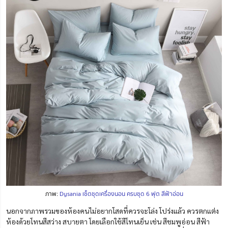
ภาพ:
Dysania เซ็ตชุดเครื่องนอน ครบชุด 6 ฟุต สีฟ้าอ่อน
นอกจากภาพรวมของห้องคนไม่อยากโสดที่ควรจะโล่ง โปร่งแล้ว ควรตกแต่ง
ห้องด้วยโทนสีสว่าง สบายตา โดยเลือกใช้สีโทนเย็น เช่น สีชมพูอ่อน สีฟ้า