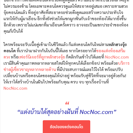
ไม่ควร
มอง
ข้าม โดยเฉพาะคอนโดควรดูแลให้สะอาดอยู่เสมอ เพราะตามฮวง
จุ้ยคอนโดแล้ว ที่อยู่อาศัยที่สะอาดจะช่วยดึงดูดและสร้างความประทับใจ
แรกให้กับผู้มาเยือน อีกทั้งยังช่วยให้แขกผูกพันกับเจ้าของห้องได้มากยิ่งขึ้น
อีกด้วย เพราะไม่แน่แขกที่มาเยือนครั้งคราว อาจจะเป็นแขกประจำของห้อง
คุณก็เป็นได้
ใครพร้อมจะรับเนื้อคู่เข้ามาในชีวิตแล้ว ก็แต่งคอนโดกันใหม่ตาม
หลักฮวงจุ้ย
คอนโด
ที่เรานำมาฝากกันในวันนี้ได้เลย หากใครอยากได้
ของแต่งห้องเสริม
ดวง
หรือ
เฟอร์นิเจอร์ที่ถูกหลักฮวงจุ้ย
ก็คลิกกันเข้าไปได้เลยที่
NocNoc.com
เรามีสินค้าคุณภาพหลากหลายสไตล์ให้ทุกคนได้เลือกช้อป พร้อมด้วย
บริการ
ช่างผู้เชี่ยวชาญหลากหลายด้าน
ที่มีประสบการณ์และไว้ใจได้ พร้อมปรับ
เปลี่ยนบ้านหรือคอนโดของคุณให้น่าอยู่ พร้อมรับคู่ชีวิตที่จะมาอยู่ด้วยกัน!
ให้เราได้สร้างบ้านในฝันไปพร้อมกับคุณ ครบ จบ ทุกเรื่องบ้านที่
NocNoc.com
“
“แต่งบ้านได้สุดอย่างฝันที่ NocNoc.com”
ช้อปของแต่งคอนโด