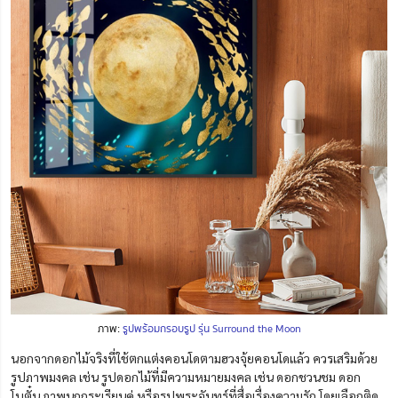
ภาพ:
รูปพร้อมกรอบรูป รุ่น Surround the Moon
นอกจากดอกไม้จริงที่ใช้ตกแต่งคอนโดตามฮวงจุ้ยคอนโดแล้ว ควรเสริมด้วย
รูปภาพมงคล เช่น รูปดอกไม้ที่มีความหมายมงคล เช่น ดอกชวนชม ดอก
โบตั๋น ภาพนกกระเรียนคู่ หรือรูปพระจันทร์ที่สื่อเรื่องความรัก โดยเลือกติด