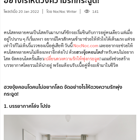
อย่างไรให้ดวงความรักกระฉูด!
โพสต์เมื่อ 20 Jan 2022
โดย NocNoc Writer
141
คนโสดหลายคนเป็นโสดกันมานานก็ชักจะเริ่มชินกับการอยู่คนเดียว แต่เมื่อ
อยู่ไปนาน ๆ ก็เริ่มเหงา อยากมีใครสักคนเข้ามาช่วยให้หัวใจได้เต้นแรง แต่รอ
เท่าไรก็ไม่เห็นวี่แววของเนื้อคู่เสียที วันนี้
NocNoc.com
เลยอยากจะช่วยให้
คนโสดหลายคนไม่ต้องเหงาอีกต่อไป ด้วย
ฮวงจุ้ยคอนโด
สำหรับคนไม่อยาก
โสด จัดคอนโดครั้งเดียว
เปลี่ยนดวงความรักให้พุ่งกระฉูด
! แถมยังช่วยสร้าง
บรรยากาศโดยรวมให้น่าอยู่ พร้อมต้อนรับเนื้อคู่ที่จะเข้ามาในชีวิต
ฮวงจุ้ยคอนโดคนไม่อยากโสด จัดอย่างไรให้ดวงความรักพุ่ง
กระฉูด!
1. บรรยากาศโล่ง โปร่ง