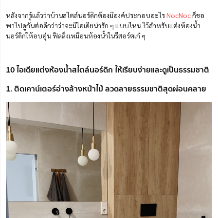
หลังจากรู้แล้วว่าบ้านสไตล์นอร์ดิกต้องมีองค์ประกอบอะไร
NocNoc
ก็ขอ
พาไปดูกันต่อดีกว่าว่าจะมีไอเดียน่ารัก ๆ แบบไหน ไว้สำหรับแต่งห้องน้ำ
นอร์ดิกให้อบอุ่น ฟิลลิ่งเหมือนห้องน้ำในรีสอร์ตเก๋ ๆ
10 ไอเดียแต่งห้องน้ำสไตล์นอร์ดิก ให้เรียบง่ายและดูเป็นธรรมชาติ
1. ติดเคาน์เตอร์อ่างล้างหน้าไม้ ลวดลายธรรมชาติสุดผ่อนคลาย