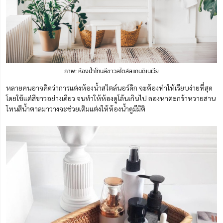
ภาพ: ห้องน้ำโทนสีขาวสไตล์สแกนดิเนเวีย
หลายคนอาจคิดว่าการแต่งห้องน้ำสไตล์นอร์ดิก จะต้องทำให้เรียบง่ายที่สุด
โดยใช้แต่สีขาวอย่างเดียว จนทำให้ห้องดูโล้นเกินไป ลองหาตะกร้าหวายสาน
โทนสีน้ำตาลมาวางจะช่วยเติมแต่งให้ห้องน้ำดูมีมิติ