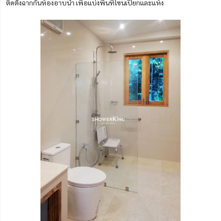
ติดตั้งฉากกั้นห้องอาบน้ำ เพื่อแบ่งพื้นที่โซนเปียกและแห้ง