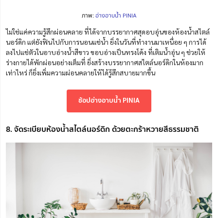
ภาพ:
อ่างอาบน้ำ PINIA
ไม่ใช่แค่ความรู้สึกผ่อนคลาย ที่ได้จากบรรยากาศสุดอบอุ่นของห้องน้ำสไตล์
นอร์ดิก แต่ยังฟินไปกับการนอนแช่น้ำ ยิ่งในวันที่ทำงานมาเหนื่อย ๆ การได้
ลงไปแช่ตัวในอาบอ่างน้ำสีขาว ขอบอ่างเป็นทรงโค้ง ที่เติมน้ำอุ่น ๆ ช่วยให้
ร่างกายได้พักผ่อนอย่างเต็มที่ ยิ่งสร้างบรรยากาศสไตล์นอร์ดิกในห้องมาก
เท่าไหร่ ก็ยิ่งเพิ่มความผ่อนคลายให้ได้รู้สึกสบายมากขึ้น
ช้อปอ่างอาบน้ำ PINIA
8. จัดระเบียบห้องน้ำสไตล์นอร์ดิก ด้วยตะกร้าหวายสีธรรมชาติ