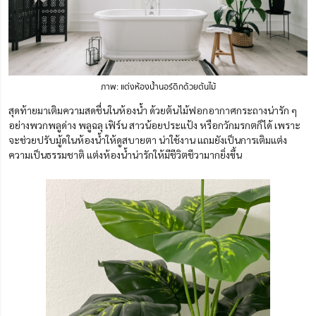
ภาพ: แต่งห้องน้ำนอร์ดิกด้วยต้นไม้
สุดท้ายมาเติมความสดชื่นในห้องน้ำ ด้วยต้นไม้ฟอกอากาศกระถางน่ารัก ๆ
อย่างพวกพลูด่าง พลูฉลุ เฟิร์น สาวน้อยประแป้ง หรือกวักมรกตก็ได้ เพราะ
จะช่วยปรับมู้ดในห้องน้ำให้ดูสบายตา น่าใช้งาน แถมยังเป็นการเติมแต่ง
ความเป็นธรรมชาติ แต่งห้องน้ำน่ารักให้มีชีวิตชีวามากยิ่งขึ้น