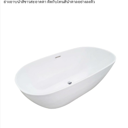
อ่างอาบน้ำสีขาวสะอาดตา ตัดกับโทนสีน้ำตาลอย่างลงตัว