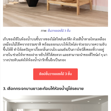
ภาพ:
ชั้นวางของไม้ 3 ชั้น
เก็บของใช้ในห้องน้ำบนชั้นวางของไม้สไตล์นอร์ดิก ด้วยสีน้ำตาลโทนเหลือง
เหมือนไม้โอ๊คจากธรรมชาติ พร้อมออกแบบให้เปิดโล่ง ช่วยระบายความอับ
ชื้นได้ดี ทำให้ลดปัญหาเรื่องกลิ่นกวนใจ แถมยังเป็นการโชว์สิ่งของที่วางอยู่
ภายใน ช่วยให้หาของง่าย หยิบใช้ได้สะดวก และสามารถนำของดีไซน์เก๋ ๆ มา
วางประดับแต่งให้ห้องน้ำน่ารักขึ้นอีกเป็นกอง
ช้อปชั้นวางของไม้ 3 ชั้น
3. เลือกกระจกบานยาวสะท้อนให้ห้องน้ำดูโล่งสบาย