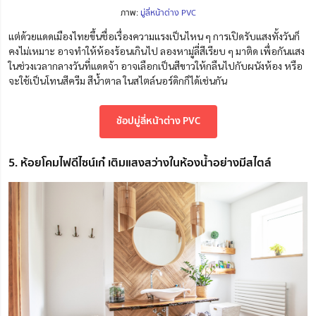
ภาพ:
มู่ลี่หน้าต่าง PVC
แต่ด้วยแดดเมืองไทยขึ้นชื่อเรื่องความแรงเป็นไหน ๆ การเปิดรับแสงทั้งวันก็
คงไม่เหมาะ อาจทำให้ห้องร้อนเกินไป ลองหามู่ลี่สีเรียบ ๆ มาติด เพื่อกันแสง
ในช่วงเวลากลางวันที่แดดจ้า อาจเลือกเป็นสีขาวให้กลืนไปกับผนังห้อง หรือ
จะใช้เป็นโทนสีครีม สีน้ำตาล ในสไตล์นอร์ดิกก็ได้เช่นกัน
ช้อปมู่ลี่หน้าต่าง PVC
5. ห้อยโคมไฟดีไซน์เก๋ เติมแสงสว่างในห้องน้ำอย่างมีสไตล์