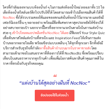
ใครที่กำลังมองหาแบบห้องน้ำเก๋ ๆ ในการแต่งห้องน้ำใหม่ ลองเอาทั้ง 10 ไอ
เดียห้องน้ำสไตล์นอร์ดิกไปปรับใช้ได้ โดยสามารถเข้าไปเลือกชมสินค้าได้ที่
NocNoc
ซึ่งได้รวบรวมของใช้และของตกแต่งในห้องน้ำไว้มากมาย และยังมี
เฟอร์นิเจอร์อื่น ๆ หลายอย่าง พร้อมมีดีลพิเศษราคาสุดประหยัดให้ช้อปได้
อย่างสบายกระเป๋า นอกจากนี้ใครที่อยากหาแรงบันดาลใจในการแต่งบ้าน
สวย ๆ
เข้าไปโหลดแอปพลิเคชั่น NocNoc ได้เลย
มีฟีเจอร์ Your Style Quiz
เพื่อค้นหาสไตล์แต่งบ้านที่
ตรงใจ
และ Inspiration Feed ให้เห็นการแต่ง
บ้านหลากหลายไอเดีย พร้อมช้อปแบบเพลิน ๆ ได้ทุกที่ทุกเวลา อีกทั้งยังมี
บริการสำหรับธุรกิจที่กำลัง
หาซื้อสินค้าจำนวนมากในราคาขายส่ง
โดย
สามารถเข้ามาขอใบเสนอราคาที่ต้องการได้ที่ NocNocBiz ซี่งพร้อมเปรียบ
เทียบใบเสนอราคาจากทุกร้านค้า เพื่อเพิ่มโอกาสค้นหาสินค้าคุณภาพดี ใน
ราคาที่ตรงใจกับธุรกิจของคุณ
“
“แต่งบ้านได้สุดอย่างฝันที่ NocNoc”
ช้อปของใช้ในห้องน้ำ