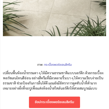
ภาพ:
กระเบื้องพอร์ซเลนสีครีม
เปลี่ยนพื้นห้องน้ำธรรมดา ๆ ให้มีความธรรมชาติแบบนอร์ดิก ด้วยกระเบื้อง
พอร์ซเลนโทนสีอ่อน อย่างสีครีมที่มีลวดลายริ้วเบา ๆ ให้ความเรียบง่ายเป็น
ธรรมชาติ ช่วยป้องกันการลื่นได้ดี แถมยังมีอัตราการดูดซับน้ำที่ต่ำมาก
เหมาะอย่างยิ่งที่จะปูเพื่อแต่งห้องน้ำสไตล์นอร์ดิกให้สวยสมบูรณ์แบบ
ช้อปกระเบื้องพอร์ซเลนสีครีม