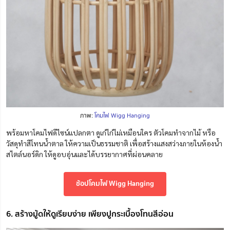
ภาพ:
โคมไฟ Wigg Hanging
พร้อมหาโคมไฟดีไซน์แปลกตา ดูเก๋ไก๋ไม่เหมือนใคร ตัวโคมทำจากไม้ หรือ
วัสดุทำสีโทนน้ำตาล ให้ความเป็นธรรมชาติ เพื่อสร้างแสงสว่างภายในห้องน้ำ
สไตล์นอร์ดิก ให้ดูอบอุ่นและได้บรรยากาศที่ผ่อนคลาย
ช้อปโคมไฟ Wigg Hanging
6. สร้างมู้ดให้ดูเรียบง่าย เพียงปูกระเบื้องโทนสีอ่อน