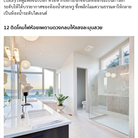
Luxury ให้ดูแพงขึ้นไปอีก หรือหากใช้กระจกขอบสีทองก็จะเป็นการยก
ระดับให้ได้บรรยากาศของห้องน้ำสวยหรู ซึ่งพลิกโฉมความธรรมดาให้กลาย
เป็นห้องน้ำระดับไฮเอนด์
12 ติดโคมไฟห้อยเพดานดวงกลมให้แสงละมุนสวย