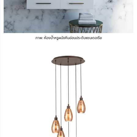
ภาพ: ห้องน้ำหรูผนังหินอ่อนประดับแชนเดอเรีย