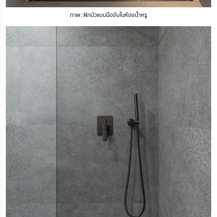
ภาพ: ฝักบัวแบบมือจับในห้องน้ำหรู