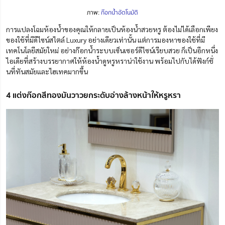
ภาพ:
ก๊อกน้ำอัตโนมัติ
การแปลงโฉมห้องน้ำของคุณให้กลายเป็นห้องน้ำสวยหรู ต้องไม่ได้เลือกเพียง
ของใช้ที่มีดีไซน์สไตล์ Luxury อย่างเดียวเท่านั้น แต่การมองหาของใช้ที่มี
เทคโนโลยีสมัยใหม่ อย่างก๊อกน้ำระบบเซ็นเซอร์ดีไซน์เรียบสวย ก็เป็นอีกหนึ่ง
ไอเดียที่สร้างบรรยากาศให้ห้องน้ำดูหรูหราน่าใช้งาน พร้อมไปกับได้ฟังก์ชั่
นที่ทันสมัยและไฮเทคมากขึ้น
4 แต่งก๊อกสีทองมันวาวยกระดับอ่างล้างหน้าให้หรูหรา