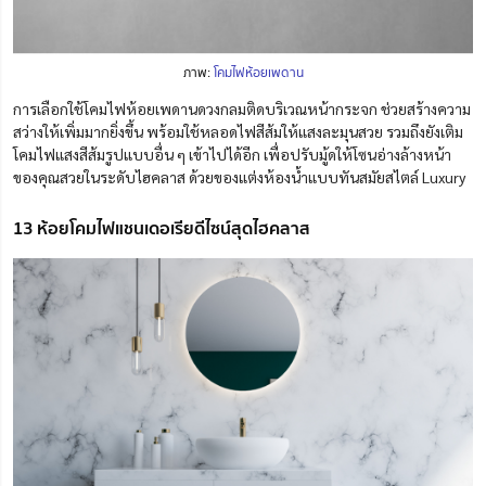
ภาพ:
โคมไฟห้อยเพดาน
การเลือกใช้โคมไฟห้อยเพดานดวงกลมติดบริเวณหน้ากระจก ช่วยสร้างความ
สว่างให้เพิ่มมากยิ่งขึ้น พร้อมใช้หลอดไฟสีส้มให้แสงละมุนสวย รวมถึงยังเติม
โคมไฟแสงสีส้มรูปแบบอื่น ๆ เข้าไปได้อีก เพื่อปรับมู้ดให้โซนอ่าง
ล้าง
หน้า
ของคุณสวยในระดับไฮคลาส ด้วยของแต่งห้องน้ำแบบทันสมัยสไตล์ Luxury
13 ห้อยโคมไฟแชนเดอเรียดีไซน์สุดไฮคลาส