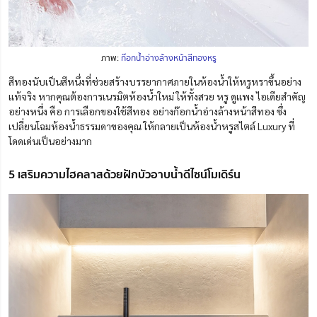
ภาพ:
ก๊อกน้ำอ่างล้างหน้าสีทองหรู
สีทองนับเป็นสีหนึ่งที่ช่วยสร้างบรรยากาศภายในห้องน้ำให้หรูหราขึ้นอย่าง
แท้จริง หากคุณต้องการเนรมิตห้องน้ำใหม่ ให้ทั้งสวย หรู ดูแพง ไอเดียสำคัญ
อย่างหนึ่ง คือ การเลือกของใช้สีทอง อย่างก๊อกน้ำอ่างล้างหน้าสีทอง ซึ่ง
เปลี่ยนโฉมห้องน้ำธรรมดาของคุณ ให้กลายเป็นห้องน้ำหรูสไตล์ Luxury ที่
โดดเด่นเป็นอย่างมาก
5 เสริมความไฮคลาสด้วยฝักบัวอาบน้ำดีไซน์โมเดิร์น