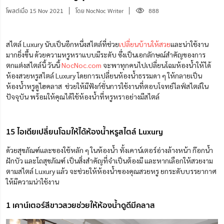
โพสต์เมื่อ 15 Nov 2021
โดย NocNoc Writer
888
สไตล์ Luxury นับเป็นอีกหนึ่งสไตล์ที่ช่วย
เปลี่ยนบ้านให้สวย
และน่าใช้งาน
มากยิ่งขึ้น ด้วยความหรูหราแบบมีระดับ ซึ่งเป็นเอกลักษณ์สำคัญของการ
ตกแต่งสไตล์นี้
วันนี้
NocNoc.com
จะพาทุกคนไปเปลี่ยนโฉมห้องน้ำให้ได้
ห้องสวยหรูสไตล์ Luxury โดยการเปลี่ยนห้อง
น้ำธรรมดา ๆ ให้กลายเป็น
ห้องน้ำหรูดูไฮคลาส ช่วย
ให้
มีฟังก์ชั่นการใช้งานที่ตอบโจทย์ไลฟ์สไตล์ใน
ปัจจุบัน พร้อมให้คุณได้ใช้ห้องน้ำที่หรูหราอย่างมีสไตล์
15 ไอเดียเปลี่ยนโฉมให้ได้ห้องน้ำหรูสไตล์ Luxury
ด้วยสุขภัณฑ์และของใช้หลัก ๆ ในห้องน้ำ ทั้งเคาน์เตอร์อ่างล้างหน้า ก๊อกน้ำ
ฝักบัว และโถสุขภัณฑ์ เป็นสิ่งสำคัญที่จำเป็นต้องมี และหากเลือกให้สวยงาม
ตามสไตล์ Luxury แล้ว จะช่วยให้ห้องน้ำของคุณสวยหรู ยกระดับบรรยากาศ
ให้มีความน่าใช้งาน
1 เคาน์เตอร์สีขาวสวยช่วยให้ห้องน้ำดูดีมีคลาส