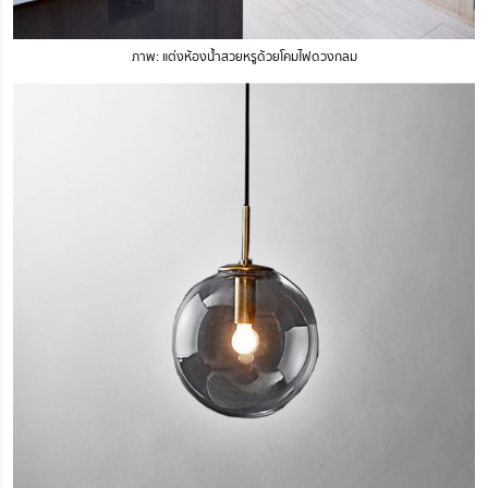
ภาพ: แต่งห้องน้ำสวยหรูด้วยโคมไฟดวงกลม