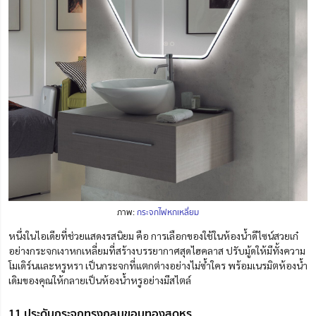
ภาพ:
กระจกไฟหกเหลี่ยม
หนึ่งในไอเดียที่ช่วยแสดงรสนิยม คือ การเลือกของใช้ในห้องน้ำดีไซน์สวยเก๋
อย่างกระจกเงาหกเหลี่ยมที่สร้างบรรยากาศสุดไฮคลาส ปรับมู้ดให้มี
ทั้ง
ความ
โมเดิร์นและหรูหรา เป็นกระจกที่แตกต่างอย่างไม่ซ้ำใคร พร้อมเนรมิตห้องน้ำ
เดิมของคุณให้กลายเป็นห้องน้ำหรูอย่างมีสไตล์
11 ประดับกระจกทรงกลมขอบทองสุดหรู