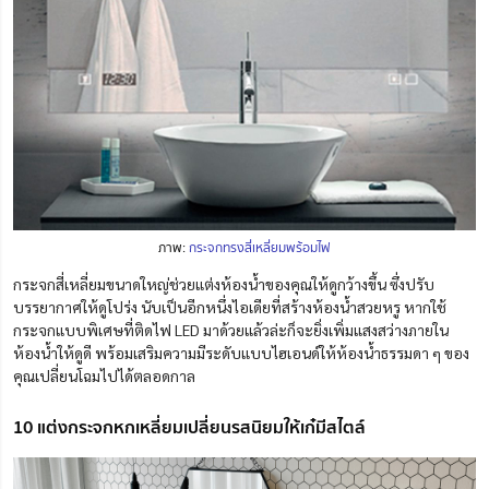
ภาพ:
กระจกทรงสี่เหลี่ยมพร้อมไฟ
กระจกสี่เหลี่ยมขนาดใหญ่ช่วยแต่งห้องน้ำของคุณให้ดูกว้างขึ้น ซึ่งปรับ
บรรยากาศให้ดูโปร่ง นับเป็นอีกหนึ่งไอเดียที่สร้างห้องน้ำสวยหรู หากใช้
กระจกแบบพิเศษที่ติดไฟ LED มาด้วยแล้วล่ะก็จะยิ่งเพิ่มแสงสว่างภายใน
ห้องน้ำให้ดูดี พร้อมเสริมความมีระดับแบบไฮเอนด์ให้ห้องน้ำธรรมดา ๆ ของ
คุณเปลี่ยนโฉมไปได้ตลอดกาล
10 แต่งกระจกหกเหลี่ยมเปลี่ยนรสนิยมให้เก๋มีสไตล์