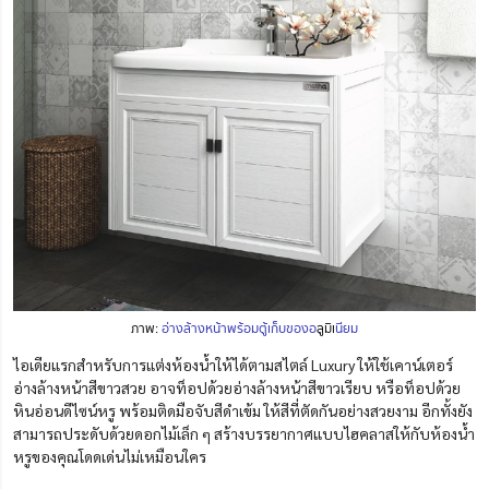
ภาพ:
อ่างล้างหน้าพร้อมตู้เก็บของอ
ลู
มิ
เ
นียม
ไอเดียแรกสำหรับการแต่งห้องน้ำให้ได้ตามสไตล์ Luxury ให้ใช้เคาน์เตอร์
อ่างล้างหน้าสีขาวสวย อาจท็อปด้วยอ่างล้างหน้าสีขาวเรียบ หรือท็อปด้วย
หินอ่อนดีไซน์หรู พร้อมติดมือจับสีดำเข้ม ให้สีที่ตัดกันอย่างสวยงาม อีกทั้งยัง
สามารถประดับด้วยดอกไม้เล็ก ๆ สร้างบรรยากาศแบบไฮคลาสให้กับห้องน้ำ
หรูของคุณโดดเด่นไม่เหมือนใคร