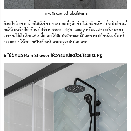
ภาพ: ฝักบัวอาบน้ำดีไซน์ไฮคลาส
ด้วยฝักบัวอาบน้ำดีไซน์เก๋ทรงกระบอกที่ดูดีอย่างไม่เหมือนใคร ทั้งเป็นโครเมี่
ยมสีเงินหรือสีดำด้าน ก็สร้างบรรยากาศสุด Luxury พร้อมแสดงรสนิยมของ
เจ้าของได้ดี เพียงแค่เปลี่ยนมาใช้ฝักบัวลักษณะนี้ก็จะช่วยเปลี่ยนโฉมห้องน้ำ
ธรรมดา ๆ ให้กลายเป็นห้องน้ำสวยหรูระดับไฮคลาส
6 ใช้ฝักบัว Rain Shower ให้อารมณ์เหมือนโรงแรมหรู