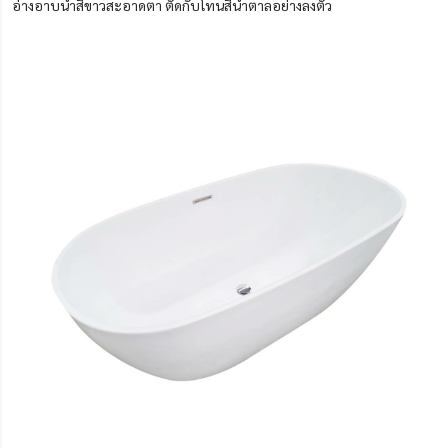
อ่างอาบน้ำสีขาวสะอาดตา ตัดกับโทนสีน้ำตาลอย่างลงตัว