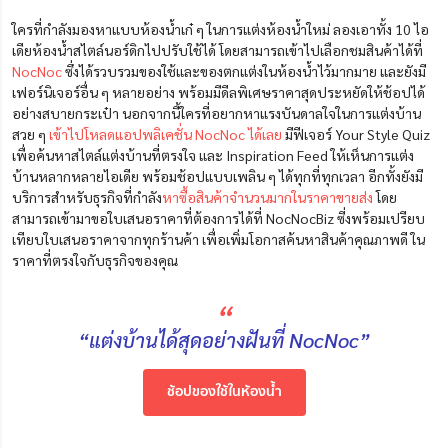
ใครที่กำลังมองหาแบบห้องน้ำเก๋ ๆ ในการแต่งห้องน้ำใหม่ ลองเอาทั้ง 10 ไอ
เดียห้องน้ำสไตล์นอร์ดิกไปปรับใช้ได้ โดยสามารถเข้าไปเลือกชมสินค้าได้ที่
NocNoc
ซึ่งได้รวบรวมของใช้และของตกแต่งในห้องน้ำไว้มากมาย และยังมี
เฟอร์นิเจอร์อื่น ๆ หลายอย่าง พร้อมมีดีลพิเศษราคาสุดประหยัดให้ช้อปได้
อย่างสบายกระเป๋า นอกจากนี้ใครที่อยากหาแรงบันดาลใจในการแต่งบ้าน
สวย ๆ
เข้าไปโหลดแอปพลิเคชั่น NocNoc ได้เลย
มีฟีเจอร์ Your Style Quiz
เพื่อค้นหาสไตล์แต่งบ้านที่
ตรงใจ
และ Inspiration Feed ให้เห็นการแต่ง
บ้านหลากหลายไอเดีย พร้อมช้อปแบบเพลิน ๆ ได้ทุกที่ทุกเวลา อีกทั้งยังมี
บริการสำหรับธุรกิจที่กำลัง
หาซื้อสินค้าจำนวนมากในราคาขายส่ง
โดย
สามารถเข้ามาขอใบเสนอราคาที่ต้องการได้ที่ NocNocBiz ซี่งพร้อมเปรียบ
เทียบใบเสนอราคาจากทุกร้านค้า เพื่อเพิ่มโอกาสค้นหาสินค้าคุณภาพดี ใน
ราคาที่ตรงใจกับธุรกิจของคุณ
“
“แต่งบ้านได้สุดอย่างฝันที่ NocNoc”
ช้อปของใช้ในห้องน้ำ