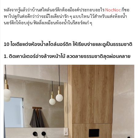
หลังจากรู้แล้วว่าบ้านสไตล์นอร์ดิกต้องมีองค์ประกอบอะไร
NocNoc
ก็ขอ
พาไปดูกันต่อดีกว่าว่าจะมีไอเดียน่ารัก ๆ แบบไหน ไว้สำหรับแต่งห้องน้ำ
นอร์ดิกให้อบอุ่น ฟิลลิ่งเหมือนห้องน้ำในรีสอร์ตเก๋ ๆ
10 ไอเดียแต่งห้องน้ำสไตล์นอร์ดิก ให้เรียบง่ายและดูเป็นธรรมชาติ
1. ติดเคาน์เตอร์อ่างล้างหน้าไม้ ลวดลายธรรมชาติสุดผ่อนคลาย