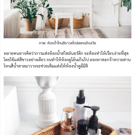
ภาพ: ห้องน้ำโทนสีขาวสไตล์สแกนดิเนเวีย
หลายคนอาจคิดว่าการแต่งห้องน้ำสไตล์นอร์ดิก จะต้องทำให้เรียบง่ายที่สุด
โดยใช้แต่สีขาวอย่างเดียว จนทำให้ห้องดูโล้นเกินไป ลองหาตะกร้าหวายสาน
โทนสีน้ำตาลมาวางจะช่วยเติมแต่งให้ห้องน้ำดูมีมิติ