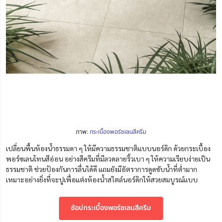
ภาพ:
กระเบื้องพอร์ซเลนสีครีม
เปลี่ยนพื้นห้องน้ำธรรมดา ๆ ให้มีความธรรมชาติแบบนอร์ดิก ด้วยกระเบื้อง
พอร์ซเลนโทนสีอ่อน อย่างสีครีมที่มีลวดลายริ้วเบา ๆ ให้ความเรียบง่ายเป็น
ธรรมชาติ ช่วยป้องกันการลื่นได้ดี แถมยังมีอัตราการดูดซับน้ำที่ต่ำมาก
เหมาะอย่างยิ่งที่จะปูเพื่อแต่งห้องน้ำสไตล์นอร์ดิกให้สวยสมบูรณ์แบบ
ช้อปกระเบื้องพอร์ซเลนสีครีม