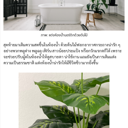
ภาพ: แต่งห้องน้ำนอร์ดิกด้วยต้นไม้
สุดท้ายมาเติมความสดชื่นในห้องน้ำ ด้วยต้นไม้ฟอกอากาศกระถางน่ารัก ๆ
อย่างพวกพลูด่าง พลูฉลุ เฟิร์น สาวน้อยประแป้ง หรือกวักมรกตก็ได้ เพราะ
จะช่วยปรับมู้ดในห้องน้ำให้ดูสบายตา น่าใช้งาน แถมยังเป็นการเติมแต่ง
ความเป็นธรรมชาติ แต่งห้องน้ำน่ารักให้มีชีวิตชีวามากยิ่งขึ้น