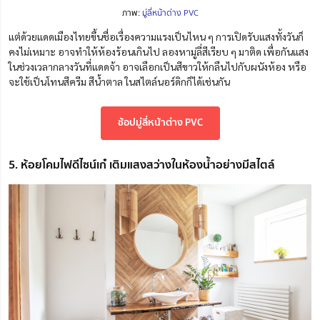
ภาพ:
มู่ลี่หน้าต่าง PVC
แต่ด้วยแดดเมืองไทยขึ้นชื่อเรื่องความแรงเป็นไหน ๆ การเปิดรับแสงทั้งวันก็
คงไม่เหมาะ อาจทำให้ห้องร้อนเกินไป ลองหามู่ลี่สีเรียบ ๆ มาติด เพื่อกันแสง
ในช่วงเวลากลางวันที่แดดจ้า อาจเลือกเป็นสีขาวให้กลืนไปกับผนังห้อง หรือ
จะใช้เป็นโทนสีครีม สีน้ำตาล ในสไตล์นอร์ดิกก็ได้เช่นกัน
ช้อปมู่ลี่หน้าต่าง PVC
5. ห้อยโคมไฟดีไซน์เก๋ เติมแสงสว่างในห้องน้ำอย่างมีสไตล์