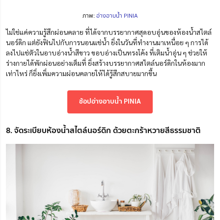
ภาพ:
อ่างอาบน้ำ PINIA
ไม่ใช่แค่ความรู้สึกผ่อนคลาย ที่ได้จากบรรยากาศสุดอบอุ่นของห้องน้ำสไตล์
นอร์ดิก แต่ยังฟินไปกับการนอนแช่น้ำ ยิ่งในวันที่ทำงานมาเหนื่อย ๆ การได้
ลงไปแช่ตัวในอาบอ่างน้ำสีขาว ขอบอ่างเป็นทรงโค้ง ที่เติมน้ำอุ่น ๆ ช่วยให้
ร่างกายได้พักผ่อนอย่างเต็มที่ ยิ่งสร้างบรรยากาศสไตล์นอร์ดิกในห้องมาก
เท่าไหร่ ก็ยิ่งเพิ่มความผ่อนคลายให้ได้รู้สึกสบายมากขึ้น
ช้อปอ่างอาบน้ำ PINIA
8. จัดระเบียบห้องน้ำสไตล์นอร์ดิก ด้วยตะกร้าหวายสีธรรมชาติ