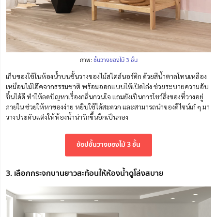
ภาพ:
ชั้นวางของไม้ 3 ชั้น
เก็บของใช้ในห้องน้ำบนชั้นวางของไม้สไตล์นอร์ดิก ด้วยสีน้ำตาลโทนเหลือง
เหมือนไม้โอ๊คจากธรรมชาติ พร้อมออกแบบให้เปิดโล่ง ช่วยระบายความอับ
ชื้นได้ดี ทำให้ลดปัญหาเรื่องกลิ่นกวนใจ แถมยังเป็นการโชว์สิ่งของที่วางอยู่
ภายใน ช่วยให้หาของง่าย หยิบใช้ได้สะดวก และสามารถนำของดีไซน์เก๋ ๆ มา
วางประดับแต่งให้ห้องน้ำน่ารักขึ้นอีกเป็นกอง
ช้อปชั้นวางของไม้ 3 ชั้น
3. เลือกกระจกบานยาวสะท้อนให้ห้องน้ำดูโล่งสบาย