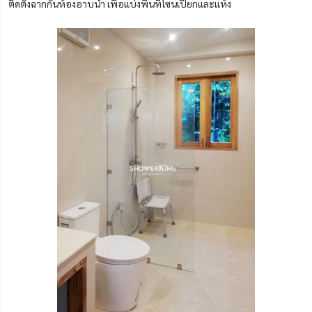
ติดตั้งฉากกั้นห้องอาบน้ำ เพื่อแบ่งพื้นที่โซนเปียกและแห้ง