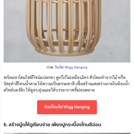
ภาพ:
โคมไฟ Wigg Hanging
พร้อมหาโคมไฟดีไซน์แปลกตา ดูเก๋ไก๋ไม่เหมือนใคร ตัวโคมทำจากไม้ หรือ
วัสดุทำสีโทนน้ำตาล ให้ความเป็นธรรมชาติ เพื่อสร้างแสงสว่างภายในห้องน้ำ
สไตล์นอร์ดิก ให้ดูอบอุ่นและได้บรรยากาศที่ผ่อนคลาย
ช้อปโคมไฟ Wigg Hanging
6. สร้างมู้ดให้ดูเรียบง่าย เพียงปูกระเบื้องโทนสีอ่อน