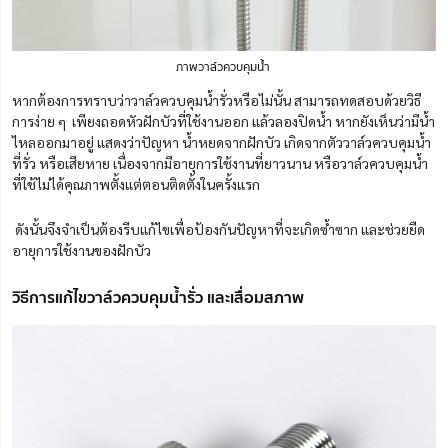
ภาพวาล์วควบคุมน้ำ
หากต้องการทราบว่าวาล์วควบคุมน้ำรั่วหรือไม่นั้น สามารถทดสอบด้วยวิธี
การง่าย ๆ เพียงถอดหัวฝักบัวที่ใช้งานออก แล้วลองปิดน้ำ หากยังเห็นว่ามีน้ำ
ไหลออกมาอยู่ แสดงว่าปัญหา น้ำหยดจากฝักบัว เกิดจากตัววาล์วควบคุมน้ำ
ที่รั่ว หรือเสียหาย เนื่องจากมีอายุการใช้งานที่ยาวนาน หรือวาล์วควบคุมน้ำ
ที่ใช้ไม่ได้คุณภาพตั้งแต่ตอนติดตั้งในครั้งแรก
ดังนั้นจึงจำเป็นต้องรีบแก้ไขเพื่อป้องกันปัญหาที่จะเกิดซ้ำซาก และช่วยยืด
อายุการใช้งานของฝักบัว
วิธีการแก้ไขวาล์วควบคุมน้ำรั่ว และเสื่อมสภาพ