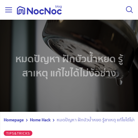
หมดปัญหา ฝักบัวน้ำหยด รู้
สาเหตุ แก้ไขได้ไม่ง้อช่าง
Homepage
Home Hack
หมดปัญหา ฝักบัวน้ำหยด รู้สาเหตุ แก้ไขได้ไม่ง้
TIPS&TRICKS