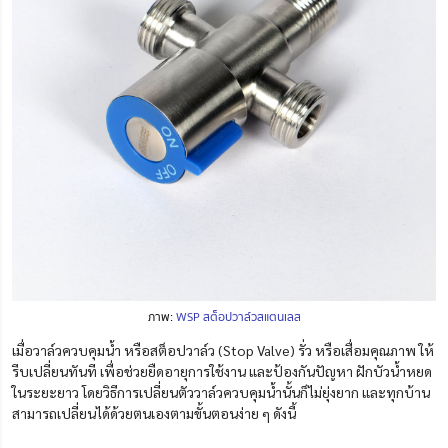
ภาพ:
WSP สต็อปวาล์วสแตนเลส
เมื่อวาล์วควบคุมน้ำ หรือสต็อปวาล์ว (Stop Valve) รั่ว หรือเสื่อมคุณภาพ ให้
รีบเปลี่ยนทันที เพื่อช่วยยืดอายุการใช้งาน และป้องกันปัญหา ฝักบัวน้ำหยด
ในระยะยาว โดยวิธีการเปลี่ยนตัววาล์วควบคุมน้ำนั้นก็ไม่ยุ่งยาก และทุกบ้าน
สามารถเปลี่ยนได้ด้วยตนเองตามขั้นตอนง่าย ๆ ดังนี้