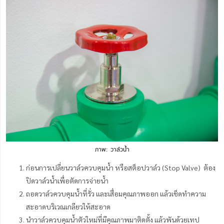
ภาพ: วาล์วน้ำ
ก่อนการเปลี่ยนวาล์วควบคุมน้ำ หรือสต็อปวาล์ว (Stop Valve) ต้อง
ปิดวาล์วน้ำเพื่อตัดการจ่ายน้ำ
ถอดวาล์วควบคุมน้ำที่รั่ว และเสื่อมคุณภาพออก แล้วเช็ดทำความ
สะอาดบริเวณเกลียวให้สะอาด
นำวาล์วควบคุมน้ำตัวใหม่ที่มีคุณภาพมาติดตั้ง แล้วพันด้วยเทป