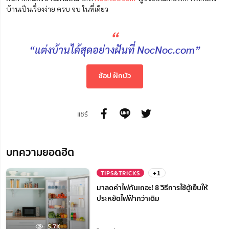
บ้านเป็นเรื่องง่าย ครบ จบ ในที่เดียว
“
“แต่งบ้านได้สุดอย่างฝันที่ NocNoc.com”
ช้อป ฝักบัว
แชร์
บทความยอดฮิต
TIPS&TRICKS
+1
มาลดค่าไฟกันเถอะ! 8 วิธีการใช้ตู้เย็นให้
ประหยัดไฟฟ้ากว่าเดิม
5.7K