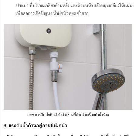
ประปา ที่บริเวณเกลียวด้านหลัง และด้านหน้า แล้วหมุนเกลียวให้แน่น
เพื่อลดการเกิดปัญหา น้ำฝักบัวหยด ซ้ำซาก
ภาพ การติดตั้งฝักบัวในตำแหน่งที่ต่ำกว่าเครื่องทำน้ำร้อน
3. แรงดันน้ำค้างอยู่ภายในฝักบัว