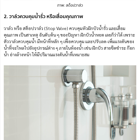
ภาพ: สต็อปวาล์ว
2. วาล์วควบคุมน้ำรั่ว หรือเสื่อมคุณภาพ
วาล์ว หรือ
สต็อปวาล์ว (Stop Valve)
ควบคุมหัวฝักบัวน้ำรั่ว และเสื่อม
คุณภาพ เป็นสาเหตุ อันดับต้น ๆ ของปัญหา ฝักบัวน้ำหยด เลยก็ว่าได้ เพราะ
ตัววาล์วควบคุมน้ำ มีหน้าที่หลัก ๆ เพื่อควบคุม และปรับลด-เพิ่มแรงดันของ
น้ำที่จะไหลไปยังอุปกรณ์ต่าง ๆ ภายในห้องน้ำ เช่น ฝักบัว สายชีดชำระ ก๊อก
น้ำ อ่างล้างหน้า ให้มีปริมาณแรงดันน้ำที่เหมาะสม