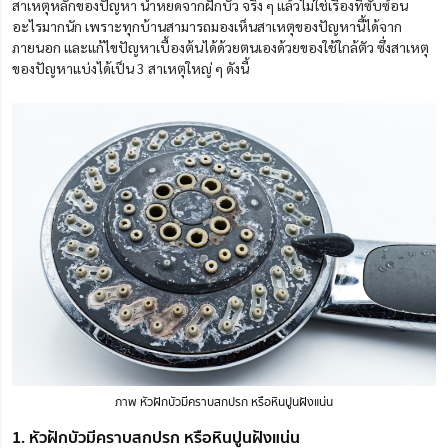
สาเหตุหลักของปัญหา น้ำหยดจากฝักบัว จริง ๆ แล้วไม่ใช่เรื่องที่ซับซ้อน
อะไรมากนัก เพราะทุกบ้านสามารถมองเห็นสาเหตุของปัญหานี้ได้จาก
ภายนอก และแก้ไขปัญหาเบื้องต้นได้ด้วยตนเองด้วยของใช้ใกล้ตัว ซึ่งสาเหตุ
ของปัญหาแบ่งได้เป็น 3 สาเหตุใหญ่ ๆ ดังนี้
ภาพ หัวฝักบัวมีคราบสกปรก หรือหินปูนฝังแน่น
1. หัวฝักบัวมีคราบสกปรก หรือหินปูนฝังแน่น