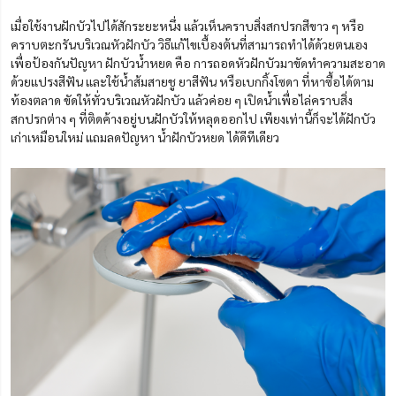
เมื่อใช้งานฝักบัวไปได้สักระยะหนึ่ง แล้วเห็นคราบสิ่งสกปรกสีขาว ๆ หรือ
คราบตะกรันบริเวณหัวฝักบัว วิธีแก้ไขเบื้องต้นที่สามารถทำได้ด้วยตนเอง
เพื่อป้องกันปัญหา ฝักบัวน้ำหยด คือ การถอดหัวฝักบัวมาขัดทำความสะอาด
ด้วยแปรงสีฟัน และใช้น้ำส้มสายชู ยาสีฟัน หรือเบกกิ้งโซดา ที่หาซื้อได้ตาม
ท้องตลาด ขัดให้ทั่วบริเวณหัวฝักบัว แล้วค่อย ๆ เปิดน้ำเพื่อไล่คราบสิ่ง
สกปรกต่าง ๆ ที่ติดค้างอยู่บนฝักบัวให้หลุดออกไป เพียงเท่านี้ก็จะได้ฝักบัว
เก่าเหมือนใหม่ แถมลดปัญหา น้ำฝักบัวหยด ได้ดีทีเดียว