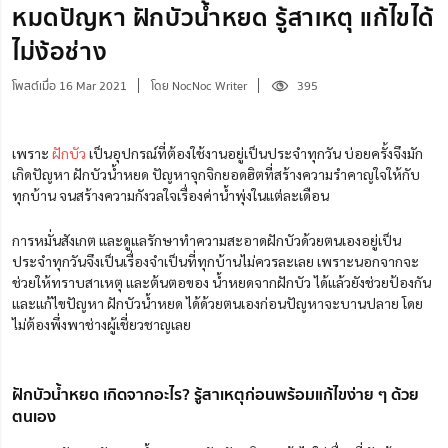
หมดปัญหา ฝักบัวน้ำหยด รู้สาเหตุ แก้ไขได้
ไม่ง้อช่าง
โพสต์เมื่อ 16 Mar 2021
โดย NocNoc Writer
395
เพราะ
ฝักบัว
เป็นอุปกรณ์ที่ต้องใช้งานอยู่เป็นประจำทุกวัน บ่อยครั้งจึงมัก
เกิดปัญหา ฝักบัวน้ำหยด ปัญหาจุกจิกยอดฮิตที่สร้างความรำคาญใจให้กับ
ทุกบ้าน จนสร้างความกังวลใจเรื่องค่าน้ำพุ่งในแต่ละเดือน
การหมั่นสังเกต และดูแลรักษาทำความสะอาดฝักบัวด้วยตนเองอยู่เป็น
ประจำทุกวันจึงเป็นเรื่องจำเป็นที่ทุกบ้านไม่ควรละเลย เพราะนอกจากจะ
ช่วยให้ทราบสาเหตุ และต้นตอของ น้ำหยดจากฝักบัว ได้แล้วยังช่วยป้องกัน
และแก้ไขปัญหา ฝักบัวน้ำหยด ได้ด้วยตนเองก่อนปัญหาจะบานปลาย โดย
ไม่ต้องพึ่งพาช่างผู้เชี่ยวชาญเลย
ฝักบัวน้ำหยด เกิดจากอะไร? รู้สาเหตุก่อนพร้อมแก้ไขง่าย ๆ ด้วย
ตนเอง