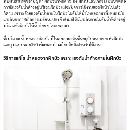
หนึ่งในสาเหตุของปัญหา ฝักบัวน้ำหยด ที่มองไม่เห็น และเกิดขึ้นเป็นปกติคือ
การมีแรงดันน้ำค้างอยู่บริเวณฝักบัว แม้จะปิดการใช้งานของฝักบัวไปแล้ว
ก็ตาม เพราะด้วยแรงดันน้ำภายในฝักบัว ไม่ดันให้น้ำไหลออกมาทั้งหมด เมื่อ
แรงดันอากาศเกิดการเปลี่ยนแปลง จึงส่งผลให้มีแรงดันภายในดันน้ำที่ค้างอยู่
บริเวณหัวฝักบัวให้น้ำค่อย ๆ ไหลออกมา
ซึ่งปริมาณ น้ำหยดจากฝักบัว
ที่ไหลออกมานั้นขึ้นอยู่กับขนาดของหัวฝักบัว
และรูปแบบของฝักบัวที่แต่ละบ้านเลือกติดตั้งสำหรับใช้งาน
วิธีการแก้ไข น้ำหยดจากฝักบัว เพราะแรงดันน้ำค้างภายในฝักบัว