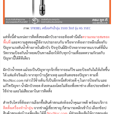
ภาพ:
STIEBEL เครื่องทำน้ำอุ่น 3500 วัตต์ รุ่น XG 35EC
แต่ทั้งนี้ตำแหน่งการติดตั้งของฝักบัวอาจจะต้องคำนึงถึง
ความเหมาะสมของ
พื้นที่
และความสูงของผู้ใช้งานประกอบกัน หรือหากต้องการหลีกเลี่ยงกับ
ปัญหาแรงดันน้ำค้างภายในฝักบัว ปัจจุบันมีฝักบัวหลากหลายแบรนด์ที่มีน
วัตกรรมป้องกันน้ำหยดเป็นทางเลือกให้กับทุกบ้านเพื่อลดความกังวลกับ
ปัญหานี้ได้ดีทีเดียว
ฝักบัวน้ำหยด แม้จะเป็นปัญหาจุกจิกที่ยากจะแก้ไข และป้องกันไม่ให้เกิดขึ้น
ได้ แต่แท้จริงแล้ว หากทุกบ้านรู้สาเหตุ และต้นตอของปัญหา ตามที่
NocNoc.com กล่าวไว้ข้างต้น ก็เป็นอีกหนึ่งตัวช่วยดี ๆ ในการป้องกัน และ
แก้ไขปัญหา น้ำฝักบัวหยด ด้วยตนเองโดยไม่ต้องพึ่งพาช่าง เพื่อประหยัดค่า
ใช้จ่าย และไม่เสียเวลาในการติดตั้ง
สำหรับใครที่ต้องการเลือกซื้อสินค้าตกแต่งห้องน้ำคุณภาพดี พร้อมบริการ
ติดตั้งเครื่องทำน้ำอุ่น
จากช่างผู้เชี่ยวชาญ
ก็สามารถคลิกเข้าไป เลือกช้อป
สินค้าตกแต่งบ้านเพิ่มเติม ได้ที่
NocNoc.com
ผู้ช่วยเติมเต็มให้การตกแต่ง