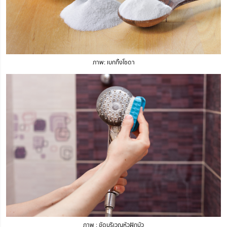
ภาพ: เบกกิ้งโซดา
ภาพ : ขัดบริเวณหัวฝักบัว