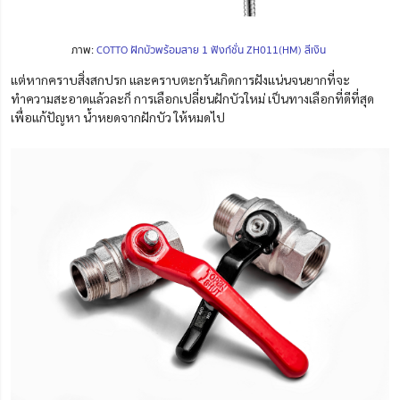
ภาพ:
COTTO ฝักบัวพร้อมสาย 1 ฟังก์ชั่น ZH011(HM) สีเงิน
แต่หากคราบสิ่งสกปรก และคราบตะกรันเกิดการฝังแน่นจนยากที่จะ
ทำความสะอาดแล้วละก็ การเลือกเปลี่ยนฝักบัวใหม่ เป็นทางเลือกที่ดีที่สุด
เพื่อแก้ปัญหา น้ำหยดจากฝักบัว
ให้หมดไป