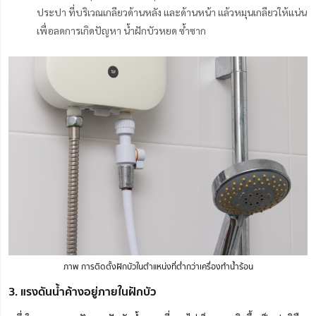
ประปา ที่บริเวณเกลียวด้านหลัง และด้านหน้า แล้วหมุนเกลียวให้แน่น
เพื่อลดการเกิดปัญหา น้ำฝักบัวหยด ซ้ำซาก
ภาพ การติดตั้งฝักบัวในตำแหน่งที่ต่ำกว่าเครื่องทำน้ำร้อน
3. แรงดันน้ำค้างอยู่ภายในฝักบัว