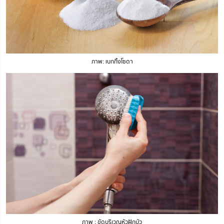
ภาพ: เบกกิ้งโซดา
ภาพ : ขัดบริเวณหัวฝักบัว