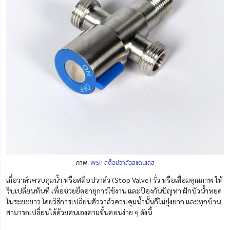
ภาพ:
WSP สต็อปวาล์วสแตนเลส
เมื่อวาล์วควบคุมน้ำ หรือสต็อปวาล์ว (Stop Valve) รั่ว หรือเสื่อมคุณภาพ ให้
รีบเปลี่ยนทันที เพื่อช่วยยืดอายุการใช้งาน และป้องกันปัญหา ฝักบัวน้ำหยด
ในระยะยาว โดยวิธีการเปลี่ยนตัววาล์วควบคุมน้ำนั้นก็ไม่ยุ่งยาก และทุกบ้าน
สามารถเปลี่ยนได้ด้วยตนเองตามขั้นตอนง่าย ๆ ดังนี้