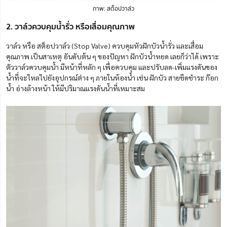
ภาพ: สต็อปวาล์ว
2. วาล์วควบคุมน้ำรั่ว หรือเสื่อมคุณภาพ
วาล์ว หรือ
สต็อปวาล์ว (Stop Valve)
ควบคุมหัวฝักบัวน้ำรั่ว และเสื่อม
คุณภาพ เป็นสาเหตุ อันดับต้น ๆ ของปัญหา ฝักบัวน้ำหยด เลยก็ว่าได้ เพราะ
ตัววาล์วควบคุมน้ำ มีหน้าที่หลัก ๆ เพื่อควบคุม และปรับลด-เพิ่มแรงดันของ
น้ำที่จะไหลไปยังอุปกรณ์ต่าง ๆ ภายในห้องน้ำ เช่น ฝักบัว สายชีดชำระ ก๊อก
น้ำ อ่างล้างหน้า ให้มีปริมาณแรงดันน้ำที่เหมาะสม