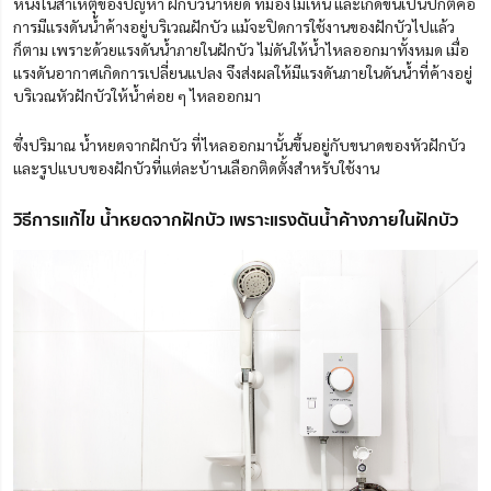
หนึ่งในสาเหตุของปัญหา ฝักบัวน้ำหยด ที่มองไม่เห็น และเกิดขึ้นเป็นปกติคือ
การมีแรงดันน้ำค้างอยู่บริเวณฝักบัว แม้จะปิดการใช้งานของฝักบัวไปแล้ว
ก็ตาม เพราะด้วยแรงดันน้ำภายในฝักบัว ไม่ดันให้น้ำไหลออกมาทั้งหมด เมื่อ
แรงดันอากาศเกิดการเปลี่ยนแปลง จึงส่งผลให้มีแรงดันภายในดันน้ำที่ค้างอยู่
บริเวณหัวฝักบัวให้น้ำค่อย ๆ ไหลออกมา
ซึ่งปริมาณ น้ำหยดจากฝักบัว
ที่ไหลออกมานั้นขึ้นอยู่กับขนาดของหัวฝักบัว
และรูปแบบของฝักบัวที่แต่ละบ้านเลือกติดตั้งสำหรับใช้งาน
วิธีการแก้ไข น้ำหยดจากฝักบัว เพราะแรงดันน้ำค้างภายในฝักบัว