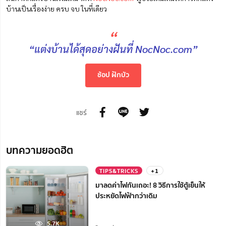
บ้านเป็นเรื่องง่าย ครบ จบ ในที่เดียว
“
“แต่งบ้านได้สุดอย่างฝันที่ NocNoc.com”
ช้อป ฝักบัว
แชร์
บทความยอดฮิต
TIPS&TRICKS
+1
มาลดค่าไฟกันเถอะ! 8 วิธีการใช้ตู้เย็นให้
ประหยัดไฟฟ้ากว่าเดิม
5.7K