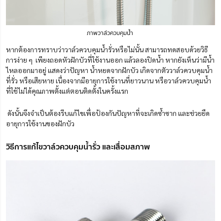
ภาพวาล์วควบคุมน้ำ
หากต้องการทราบว่าวาล์วควบคุมน้ำรั่วหรือไม่นั้น สามารถทดสอบด้วยวิธี
การง่าย ๆ เพียงถอดหัวฝักบัวที่ใช้งานออก แล้วลองปิดน้ำ หากยังเห็นว่ามีน้ำ
ไหลออกมาอยู่ แสดงว่าปัญหา น้ำหยดจากฝักบัว เกิดจากตัววาล์วควบคุมน้ำ
ที่รั่ว หรือเสียหาย เนื่องจากมีอายุการใช้งานที่ยาวนาน หรือวาล์วควบคุมน้ำ
ที่ใช้ไม่ได้คุณภาพตั้งแต่ตอนติดตั้งในครั้งแรก
ดังนั้นจึงจำเป็นต้องรีบแก้ไขเพื่อป้องกันปัญหาที่จะเกิดซ้ำซาก และช่วยยืด
อายุการใช้งานของฝักบัว
วิธีการแก้ไขวาล์วควบคุมน้ำรั่ว และเสื่อมสภาพ