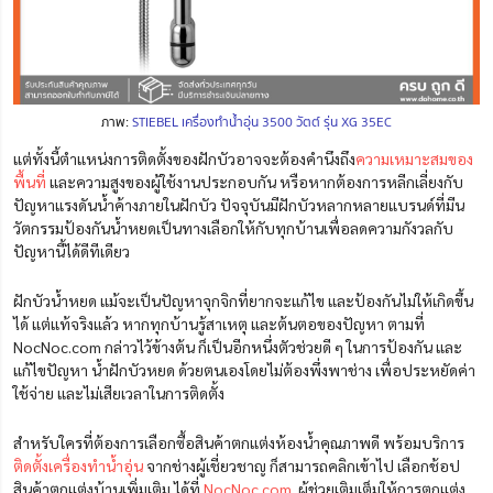
ภาพ:
STIEBEL เครื่องทำน้ำอุ่น 3500 วัตต์ รุ่น XG 35EC
แต่ทั้งนี้ตำแหน่งการติดตั้งของฝักบัวอาจจะต้องคำนึงถึง
ความเหมาะสมของ
พื้นที่
และความสูงของผู้ใช้งานประกอบกัน หรือหากต้องการหลีกเลี่ยงกับ
ปัญหาแรงดันน้ำค้างภายในฝักบัว ปัจจุบันมีฝักบัวหลากหลายแบรนด์ที่มีน
วัตกรรมป้องกันน้ำหยดเป็นทางเลือกให้กับทุกบ้านเพื่อลดความกังวลกับ
ปัญหานี้ได้ดีทีเดียว
ฝักบัวน้ำหยด แม้จะเป็นปัญหาจุกจิกที่ยากจะแก้ไข และป้องกันไม่ให้เกิดขึ้น
ได้ แต่แท้จริงแล้ว หากทุกบ้านรู้สาเหตุ และต้นตอของปัญหา ตามที่
NocNoc.com กล่าวไว้ข้างต้น ก็เป็นอีกหนึ่งตัวช่วยดี ๆ ในการป้องกัน และ
แก้ไขปัญหา น้ำฝักบัวหยด ด้วยตนเองโดยไม่ต้องพึ่งพาช่าง เพื่อประหยัดค่า
ใช้จ่าย และไม่เสียเวลาในการติดตั้ง
สำหรับใครที่ต้องการเลือกซื้อสินค้าตกแต่งห้องน้ำคุณภาพดี พร้อมบริการ
ติดตั้งเครื่องทำน้ำอุ่น
จากช่างผู้เชี่ยวชาญ
ก็สามารถคลิกเข้าไป เลือกช้อป
สินค้าตกแต่งบ้านเพิ่มเติม ได้ที่
NocNoc.com
ผู้ช่วยเติมเต็มให้การตกแต่ง