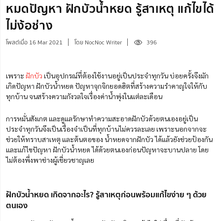
หมดปัญหา ฝักบัวน้ำหยด รู้สาเหตุ แก้ไขได้
ไม่ง้อช่าง
โพสต์เมื่อ 16 Mar 2021
โดย NocNoc Writer
396
เพราะ
ฝักบัว
เป็นอุปกรณ์ที่ต้องใช้งานอยู่เป็นประจำทุกวัน บ่อยครั้งจึงมัก
เกิดปัญหา ฝักบัวน้ำหยด ปัญหาจุกจิกยอดฮิตที่สร้างความรำคาญใจให้กับ
ทุกบ้าน จนสร้างความกังวลใจเรื่องค่าน้ำพุ่งในแต่ละเดือน
การหมั่นสังเกต และดูแลรักษาทำความสะอาดฝักบัวด้วยตนเองอยู่เป็น
ประจำทุกวันจึงเป็นเรื่องจำเป็นที่ทุกบ้านไม่ควรละเลย เพราะนอกจากจะ
ช่วยให้ทราบสาเหตุ และต้นตอของ น้ำหยดจากฝักบัว ได้แล้วยังช่วยป้องกัน
และแก้ไขปัญหา ฝักบัวน้ำหยด ได้ด้วยตนเองก่อนปัญหาจะบานปลาย โดย
ไม่ต้องพึ่งพาช่างผู้เชี่ยวชาญเลย
ฝักบัวน้ำหยด เกิดจากอะไร? รู้สาเหตุก่อนพร้อมแก้ไขง่าย ๆ ด้วย
ตนเอง