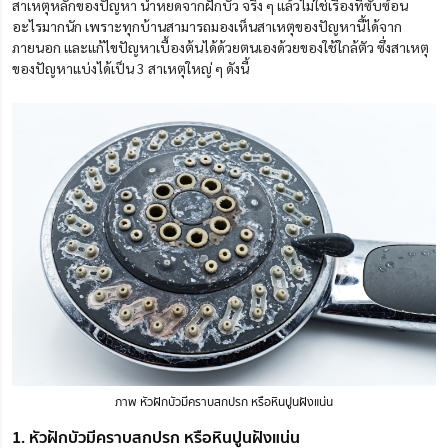
สาเหตุหลักของปัญหา น้ำหยดจากฝักบัว จริง ๆ แล้วไม่ใช่เรื่องที่ซับซ้อน
อะไรมากนัก เพราะทุกบ้านสามารถมองเห็นสาเหตุของปัญหานี้ได้จาก
ภายนอก และแก้ไขปัญหาเบื้องต้นได้ด้วยตนเองด้วยของใช้ใกล้ตัว ซึ่งสาเหตุ
ของปัญหาแบ่งได้เป็น 3 สาเหตุใหญ่ ๆ ดังนี้
ภาพ หัวฝักบัวมีคราบสกปรก หรือหินปูนฝังแน่น
1. หัวฝักบัวมีคราบสกปรก หรือหินปูนฝังแน่น