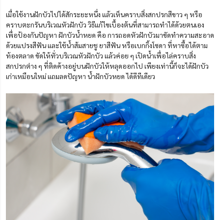
เมื่อใช้งานฝักบัวไปได้สักระยะหนึ่ง แล้วเห็นคราบสิ่งสกปรกสีขาว ๆ หรือ
คราบตะกรันบริเวณหัวฝักบัว วิธีแก้ไขเบื้องต้นที่สามารถทำได้ด้วยตนเอง
เพื่อป้องกันปัญหา ฝักบัวน้ำหยด คือ การถอดหัวฝักบัวมาขัดทำความสะอาด
ด้วยแปรงสีฟัน และใช้น้ำส้มสายชู ยาสีฟัน หรือเบกกิ้งโซดา ที่หาซื้อได้ตาม
ท้องตลาด ขัดให้ทั่วบริเวณหัวฝักบัว แล้วค่อย ๆ เปิดน้ำเพื่อไล่คราบสิ่ง
สกปรกต่าง ๆ ที่ติดค้างอยู่บนฝักบัวให้หลุดออกไป เพียงเท่านี้ก็จะได้ฝักบัว
เก่าเหมือนใหม่ แถมลดปัญหา น้ำฝักบัวหยด ได้ดีทีเดียว