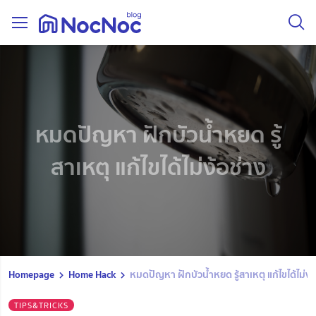
หมดปัญหา ฝักบัวน้ำหยด รู้
สาเหตุ แก้ไขได้ไม่ง้อช่าง
Homepage
Home Hack
หมดปัญหา ฝักบัวน้ำหยด รู้สาเหตุ แก้ไขได้ไม่ง้
TIPS&TRICKS