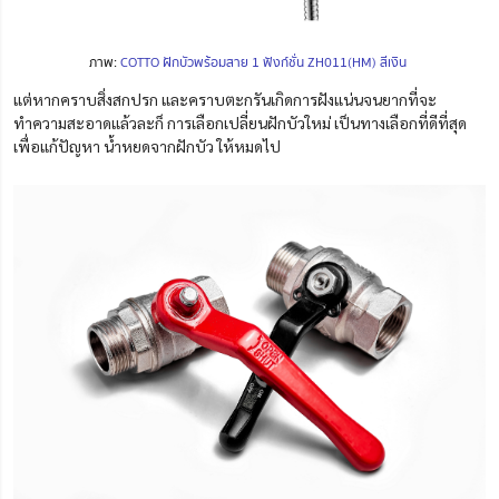
ภาพ:
COTTO ฝักบัวพร้อมสาย 1 ฟังก์ชั่น ZH011(HM) สีเงิน
แต่หากคราบสิ่งสกปรก และคราบตะกรันเกิดการฝังแน่นจนยากที่จะ
ทำความสะอาดแล้วละก็ การเลือกเปลี่ยนฝักบัวใหม่ เป็นทางเลือกที่ดีที่สุด
เพื่อแก้ปัญหา น้ำหยดจากฝักบัว
ให้หมดไป