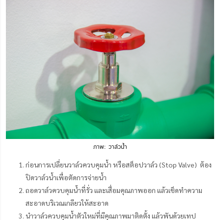
ภาพ: วาล์วน้ำ
ก่อนการเปลี่ยนวาล์วควบคุมน้ำ หรือสต็อปวาล์ว (Stop Valve) ต้อง
ปิดวาล์วน้ำเพื่อตัดการจ่ายน้ำ
ถอดวาล์วควบคุมน้ำที่รั่ว และเสื่อมคุณภาพออก แล้วเช็ดทำความ
สะอาดบริเวณเกลียวให้สะอาด
นำวาล์วควบคุมน้ำตัวใหม่ที่มีคุณภาพมาติดตั้ง แล้วพันด้วยเทป