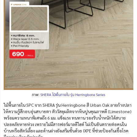
ภาพ:
SHERA ไม้พื้นภายใน รุ่น Herringbone Series
ไม้พื้นภายใน SPC จาก SHERA รุ่น Herringbone สี Urban Oak ลายก้างปลา
ให้ความรู้สึกอบอุ่นสบายตา ตัววัสดุผลิตจากหินปูนคุณภาพดี (Limestone)
พร้อมความหนาพิเศษถึง 6 มม. แข็งแรง ทนทาน รองรับน้ำหนักได้สบาย
ปลอดภัยหายห่วง เพราะไม่มีสารฟอร์มาลดีไฮด์ ไม่เป็นอันตรายต่อคนใน
บ้านหรือสัตว์เลี้ยง และด้านล่างยังเสริมชั้นด้วย IXPE ที่ช่วยป้องกันเชื้อโรค