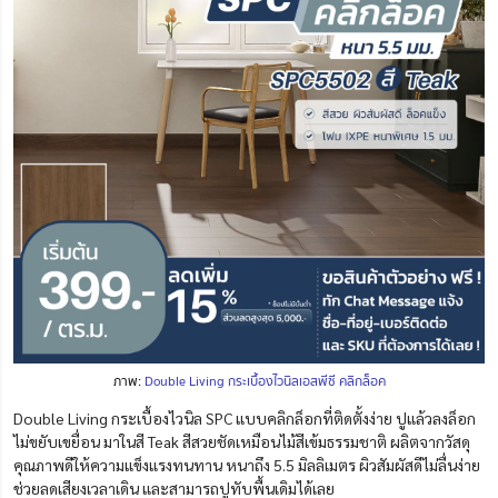
ภาพ:
Double Living กระเบื้องไวนิลเอสพีซี คลิกล็อค
Double Living กระเบื้องไวนิล SPC แบบคลิกล็อกที่ติดตั้งง่าย ปูแล้วลงล็อก
ไม่ขยับเขยื่อน มาในสี Teak สีสวยชัดเหมือนไม้สีเข้มธรรมชาติ ผลิตจากวัสดุ
คุณภาพดีให้ความแข็งแรงทนทาน หนาถึง 5.5 มิลลิเมตร ผิวสัมผัสดีไม่ลื่นง่าย
ช่วยลดเสียงเวลาเดิน และสามารถปูทับพื้นเดิมได้เลย