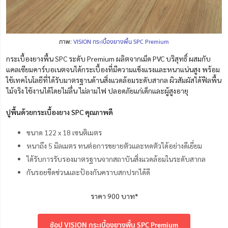
ภาพ:
VISION กระเบื้องยางพื้น SPC Premium
กระเบื้องยางพื้น SPC ระดับ Premium
ผลิตจากเม็ด PVC บริสุทธิ์ ผสมกับ
แคลเซียมคาร์บอเนตจนได้กระเบื้องที่มีความแข็งแรงและหนาแน่นสูง พร้อม
ใช้เทคโนโลยีที่ได้รับมาตรฐานด้านสิ่งแวดล้อมระดับสากล ผิวสัมผัสได้ฟีลพื้น
ไม้จริง ใช้งานได้โดยไม่ลื่น ไม่ลามไฟ ปลอดภัยแก่เด็กและผู้สูงอายุ
ปูพื้นด้วยกระเบื้องยาง SPC คุณภาพดี
ขนาด 122 x 18 เซนติเมตร
หนาถึง 5 มิลเมตร
ทนต่อการขยายตัวและหดตัวได้อย่างดีเยี่ยม
ได้รับการรับรองมาตรฐานจากสถาบันสิ่งแวดล้อมในระดับสากล
กันรอยขีดข่วนและป้องกันคราบสกปรกได้ดี
ราคา 900 บาท*
ช้อป VISION กระเบื้องยางพื้น SPC Premium