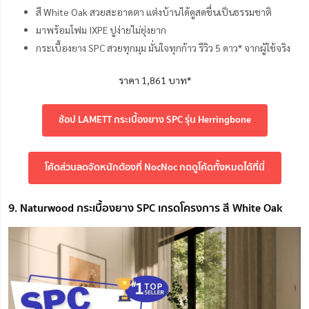
สี White Oak สวยสะอาดตา แต่งบ้านได้ดูสดชื่นเป็นธรรมชาติ
มาพร้อมโฟม IXPE ปูง่ายไม่ยุ่งยาก
กระเบื้องยาง SPC สวยทุกมุม มั่นใจทุกก้าว รีวิว 5 ดาว* จากผู้ใช้จริง
ราคา 1,861 บาท*
ช้อป LAMETT กระเบื้องยาง SPC รุ่น Herringbone
โค้ดส่วนลดจัดหนักต้องที่ NocNoc กดดูโค้ดทั้งหมดได้ที่นี่
9. Naturwood กระเบื้องยาง SPC เกรดโครงการ สี White Oak