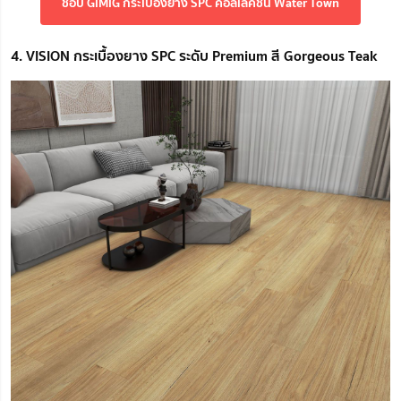
ช้อป GIMIG กระเบื้องยาง SPC คอลเลคชั่น Water Town
4. VISION กระเบื้องยาง SPC ระดับ Premium สี Gorgeous Teak