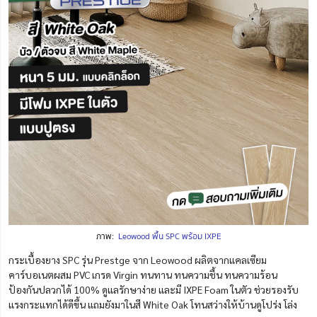
ภาพ:
Leowood พื้น SPC พร้อม IXPE
กระเบื้องยาง SPC รุ่น Prestge จาก Leowood ผลิตจากแคลเซียม
คาร์บอเนตผสม PVC เกรด Virgin ทนทาน ทนความชื้น ทนความร้อน
ป้องกันปลวกได้ 100% ดูแลรักษาง่าย และมี IXPE Foam ในตัว ช่วยรองรับ
แรงกระแทกได้ดีขึ้น แถมยังมาในสี White Oak โทนสว่างให้บ้านดูโปร่ง โล่ง