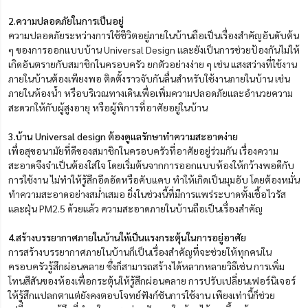
2.ความปลอดภัยในการเป็นอยู่
ความปลอดภัยระหว่างการใช้ชีวิตอยู่ภายในบ้านถือเป็นเรื่องสำคัญอันดับต้น
ๆ ของการออกแบบบ้าน Universal Design และยังเป็นการช่วยป้องกันไม่ให้
เกิดอันตรายกับสมาชิกในครอบครัว ยกตัวอย่างง่าย ๆ เช่น แสงสว่างที่ใช้งาน
ภายในบ้านต้องเพียงพอ ติดตั้งราวจับกันลื่นสำหรับใช้งานภายในบ้าน เช่น
ภายในห้องน้ำ หรือบริเวณทางเดินเพื่อเพิ่มความปลอดภัยและอำนวยความ
สะดวกให้กับผู้สูงอายุ หรือผู้พิการที่อาศัยอยู่ในบ้าน
3.บ้าน Universal design ต้องดูแลรักษาทำความสะอาดง่าย
เพื่อสุขอนามัยที่ดีของสมาชิกในครอบครัวที่อาศัยอยู่ร่วมกัน เรื่องความ
สะอาดจึงจำเป็นต้องใส่ใจ โดยเริ่มต้นจากการออกแบบห้องให้กว้างพอดีกับ
การใช้งาน ไม่ทำให้รู้สึกอึดอัดหรือคับแคบ ทำให้เกิดเป็นมุมอับ โดยต้องหมั่น
ทำความสะอาดอย่างสม่ำเสมอ ยิ่งในช่วงนี้ที่มีการแพร่ระบาดทั้งเชื้อไวรัส
และฝุ่น PM2.5 ด้วยแล้ว ความสะอาดภายในบ้านถือเป็นเรื่องสำคัญ
4.สร้างบรรยากาศภายในบ้านให้เป็นแรงกระตุ้นในการอยู่อาศัย
การสร้างบรรยากาศภายในบ้านก็เป็นเรื่องสำคัญที่จะช่วยให้ทุกคนใน
ครอบครัวรู้สึกผ่อนคลาย ซึ่งก็สามารถสร้างได้หลากหลายวิธีเช่น การเพิ่ม
โทนสีสันของห้องเพื่อกระตุ้นให้รู้สึกผ่อนคลาย การปรับเปลี่ยนเฟอร์นิเจอร์
ให้รู้สึกแปลกตาแต่ยังคงตอบโจทย์ฟังก์ชันการใช้งาน เพียงเท่านี้ก็ช่วย