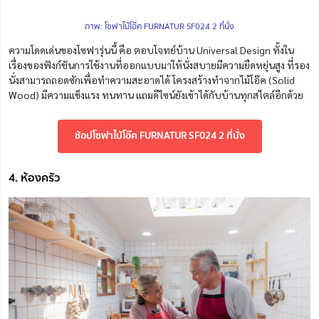
ภาพ: โซฟาไม้โอ๊ค FURNATUR SF024 2 ที่นั่ง
ความโดดเด่นของโซฟารุ่นนี้ คือ ตอบโจทย์บ้าน Universal Design ทั้งใน
เรื่องของฟังก์ชันการใช้งานที่ออกแบบมาให้นั่งสบายมีความยืดหยุ่นสูง ที่รอง
นั่งสามารถถอดซักเพื่อทำความสะอาดได้ โครงสร้างทำจากไม้โอ๊ค (Solid
Wood) มีความแข็งแรง ทนทาน แถมดีไซน์ยังเข้าได้กับบ้านทุกสไตล์อีกด้วย
ช้อปโซฟาไม้โอ๊ค FURNATUR SF024 2 ที่นั่ง
4. ห้องครัว