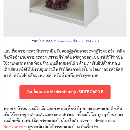
ภาพ:
ไซด์บอร์ด Modernform รุ่น SIDEBOARD B
และเพื่อความสะดวกในการหยิบจับของผู้สูงวัยอาจจะหาตู้ไซด์บอร์ด มาติด
ตั้งเพื่ออำนวยความสะดวก เพราะตัวไซด์บอร์ดถูกออกแบบมาให้มีฟังก์ชัน
ใช้งานหลากหลาย ท็อปด้านบนเลื่อนออกได้ 1 ด้าน ภายในมีปลั๊กขนาด 2
เต้าเสียบ เพื่อให้ใช้งานอุปกรณ์ไฟฟ้าได้สะดวกยิ่งขึ้น พร้อมถาดอะคริลิคสี
ชา สำหรับใส่ช้อส้อม เหมาะสำหรับพื้นที่ห้องครัวทุกขนาด
ช้อปไซด์บอร์ด Modernform รุ่น SIDEBOARD B
หลาย ๆ บ้านน่าจะมีไอเดียและคำตอบเพื่อนำไปออกแบบตกแต่ง ต่อเติม
เพื่อให้การอยู่อาศัยลงตัวและสะดวกสบายมากขึ้นแล้ว โดยทุก ๆ บ้าน
สามา
รถเลือกช้อปเฟอร์นิเจอร์ตกแต่งบ้านในสไตล์
universal
design
ผ่าน
NocNoc.com
ผู้ช่วยเติมเต็มให้การตกแต่งบ้านเป็นเรื่องง่าย