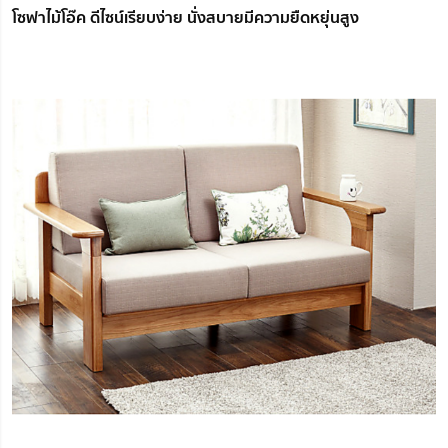
โซฟาไม้โอ๊ค ดีไซน์เรียบง่าย นั่งสบายมีความยืดหยุ่นสูง