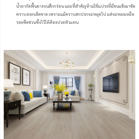
น้ำยากัดพื้นยางจนสึกกร่อน และที่สำคัญห้ามใช้แปรงที่มีขนแข็งมาขัด
คราบออกเด็ดขาด เพราะแม้คราบสกปรกจะหลุดไป แต่จะหลงเหลือ
รอยขีดข่วนทิ้งไว้ให้ต้องปวดหัวแทน