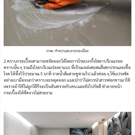
ภาพ: ทำความสะอาดกระเบื้อง
2.คราบกระเบื้องสามารถขจัดออกได้โดยการโรยเบกกิ้งโซดาบริเวณรอย
คราบนั้น ๆ รวมถึงโรยบริเวณร่องยาแนว ที่เป็นแหล่งสะสมสิ่งสกปรกและเชื้อ
โรค ให้ทิ้งไว้ประมาณ 5 นาที ราดน้ำส้มสายชูตามไป แล้วค่อย ๆ ใช้แปรงขัด
อย่างเบามือจนกว่าคราบจะหลุดออก แนะนำว่าไม่ควรนำสารฟอกขาวมาใช้
เพราะถ้าใช้ไม่ถูกวิธีก็จะเป็นอันตรายกับคน และยังไปกัดสี ทำลายหน้า
กระเบื้องให้ซีดจางไม่สวยงาม