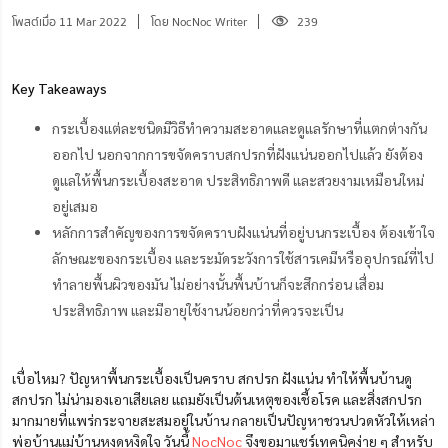
โพสต์เมื่อ 11 Mar 2022
โดย NocNoc Writer
239
Key Takeaways
กระเบื้องแต่ละชนิดมีวิธีทำความสะอาดและดูแลรักษาที่แตกต่างกัน
ออกไป นอกจากการขจัดคราบสกปรกที่ฝังแน่นออกไปแล้ว ยังต้อง
ดูแลให้พื้นกระเบื้องสะอาด ประสิทธิภาพดี และสวยงามเหมือนใหม่
อยู่เสมอ
หลักการสำคัญของการขจัดคราบฝังแน่นที่อยู่บนกระเบื้อง ต้องเข้าใจ
ลักษณะของกระเบื้อง และระมัดระวังการใช้สารเคมีหรืออุปกรณ์ที่ไป
ทำลายพื้นผิวของมัน ไม่อย่างนั้นพื้นบ้านก็จะสึกกร่อน เสื่อม
ประสิทธิภาพ และมีอายุใช้งานน้อยกว่าที่ควรจะเป็น
เบื่อไหม?
ปัญหาพื้นกระเบื้องเป็นคราบ สกปรก ฝังแน่น ทำให้พื้นบ้านดู
สก
ปรก
ไม่น่ามองเอาเสียเลย แถมยังเป็นต้นเหตุของเชื้อโรค และสิ่งสกปรก
มากมายที่แพร่กระจายสะสมอยู่ในบ้าน กลายเป็นปัญหาชวนปวดหัวให้เหล่า
พ่อบ้านแม่บ้านหงุดหงิดใจ วันนี้
NocNoc
จึงขอมาแชร์เทคนิคง่าย ๆ สำหรับ