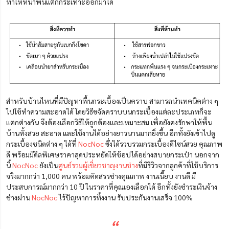
ทำให้หน้าพื้นแตกกระเทาะออกมาได้
สำหรับบ้านไหนที่มีปัญหาพื้นกระเบื้องเป็นคราบ สามารถนำเทคนิคต่าง ๆ
ไปใช้ทำความสะอาดได้ โดยวิธีขจัดคราบบนกระเบื้องแต่ละประเภทก็จะ
แตกต่างกัน จึงต้องเลือกวิธีให้ถูกต้องและเหมาะสม เพื่อยังคงรักษาให้พื้น
บ้านทั้งสวย สะอาด และใช้งานได้อย่างยาวนานมากยิ่งขึ้น อีกทั้งยังเข้าไปดู
กระเบื้องชนิดต่าง ๆ ได้ที่
NocNoc
ซึ่งได้รวบรวมกระเบื้องดีไซน์สวย คุณภาพ
ดี พร้อมมีดีลพิเศษราคาสุดประหยัดให้ช้อปได้อย่างสบายกระเป๋า นอกจาก
นี้
NocNoc
ยังเป็น
ศูนย์รวมผู้เชี่ยวชาญงานช่าง
ที่มีรีวิวจากลูกค้าที่ใช้บริการ
จริงมากกว่า 1,
0
00 คน พร้อมคัดสรรช่างคุณภาพ งานเนี๊ยบ งานดี มี
ประสบการณ์มากกว่า 10 ปี ในราคาที่คุณเองเลือกได้ อีกทั้งยังชำระเงินจ้าง
ช่างผ่าน
NocNoc
ไร้ปัญหาการทิ้งงาน รับประกันงานเสร็จ 100%
“