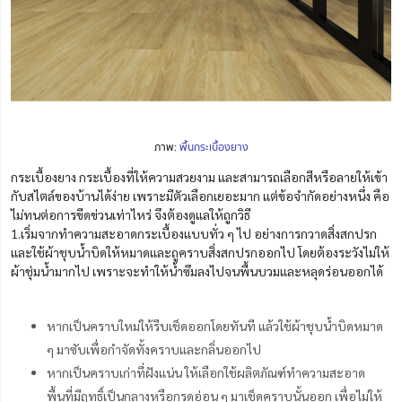
ภาพ:
พื้นกระเบื้องยาง
กระเบื้องยาง กระเบื้องที่ให้ความสวยงาม และสามารถเลือกสีหรือลายให้เข้า
กับสไตล์ของบ้านได้ง่าย เพราะมีตัวเลือกเยอะมาก แต่ข้อจำกัดอย่างหนึ่ง คือ
ไม่ทนต่อการขีดข่วนเท่าไหร่ จึงต้องดูแลให้ถูกวิธี
1.เริ่มจากทำความสะอาดกระเบื้องแบบทั่ว ๆ ไป อย่างการกวาดสิ่งสกปรก
และใช้ผ้าชุบน้ำบิดให้หมาด
และถูคราบสิ่งสกปรกออกไป
โดยต้องระวังไม่ให้
ผ้าชุ่มน้ำมากไป เพราะจะทำให้น้ำซึมลงไปจนพื้นบวมและหลุดร่อนออกได้
หากเป็นคราบใหม่ให้รีบเช็ดออกโดยทันที แล้วใช้ผ้าชุบน้ำบิดหมาด
ๆ มาซับเพื่อกำจัดทั้งคราบและกลิ่นออกไป
หากเป็นคราบเก่าที่ฝังแน่น ให้เลือกใช้ผลิตภัณฑ์ทำความสะอาด
พื้นที่มีฤทธิ์เป็นกลางหรือกรดอ่อน ๆ มาเช็ดคราบนั้นออก เพื่อไม่ให้