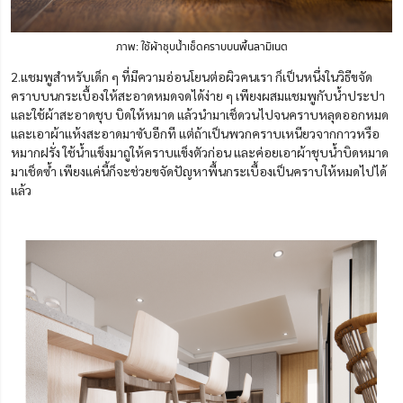
ภาพ: ใช้ผ้าชุบน้ำเช็ดคราบบนพื้นลามิเนต
2.แชมพูสำหรับเด็ก ๆ ที่มีความอ่อนโยนต่อผิวคนเรา ก็เป็นหนึ่งในวิธีขจัด
คราบบนกระเบื้องให้สะอาดหมดจดได้ง่าย ๆ เพียงผสมแชมพูกับน้ำประปา
และใช้ผ้าสะอาดชุบ บิดให้หมาด แล้วนำมาเช็ดวนไปจนคราบหลุดออกหมด
และเอาผ้าแห้งสะอาดมาซับอีกที แต่ถ้าเป็นพวกคราบเหนียวจากกาวหรือ
หมากฝรั่ง ใช้น้ำแข็งมาถูให้คราบแข็งตัวก่อน และค่อยเอาผ้าชุบน้ำบิดหมาด
มาเช็ดซ้ำ เพียงแค่นี้ก็จะช่วยขจัดปัญหา
พื้นกระเบื้องเป็นคราบให้หมดไปได้
แล้ว