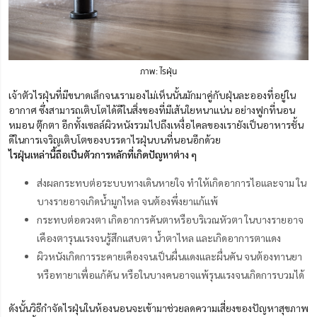
ภาพ: ไรฝุ่น
เจ้าตัวไรฝุ่นที่มีขนาดเล็กจนเรามองไม่เห็นนั้นมักมาคู่กับฝุ่นละอองที่อยู่ใน
อากาศ ซึ่งสามารถเติบโตได้ดีในสิ่งของที่มีเส้นใยหนาแน่น อย่างฟูกที่นอน
หมอน ตุ๊กตา อีกทั้งเซลล์ผิวหนังรวมไปถึงเหงื่อไคลของเรายังเป็นอาหารชั้น
ดีในการเจริญเติบโตของบรรดา​​ไรฝุ่นบนที่นอนอีกด้วย
ไรฝุ่นเหล่านี้ถือเป็นตัวการหลักที่เกิดปัญหาต่าง ๆ
ส่งผลกระทบต่อระบบทางเดินหายใจ ทำให้เกิดอาการไอและจาม ใน
บางรายอาจเกิดน้ำมูกไหล จนต้องพึ่งยาแก้แพ้
กระทบต่อดวงตา เกิดอาการคันตาหรือบริเวณหัวตา ในบางรายอาจ
เคืองตารุนแรงจนรู้สึกแสบตา น้ำตาไหล และเกิดอาการตาแดง
ผิวหนังเกิดการระคายเคืองจนเป็นผื่นแดงและผื่นคัน จนต้องทานยา
หรือทายาเพื่อแก้คัน หรือในบางคนอาจแพ้รุนแรงจนเกิดการบวมได้
ดังนั้นวิธีกำจัดไรฝุ่นในห้องนอนจะเข้ามาช่วยลดความเสี่ยงของปัญหาสุขภาพ