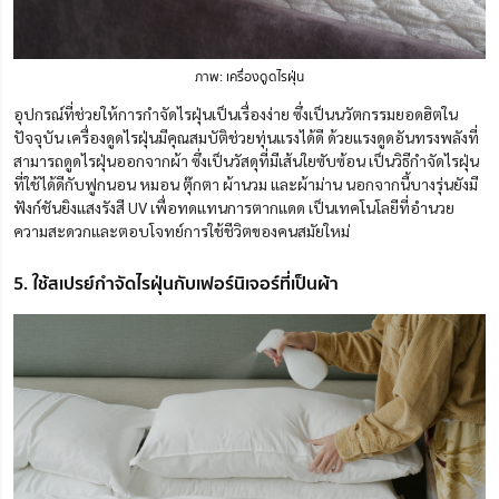
ภาพ: เครื่องดูดไรฝุ่น
อุปกรณ์ที่ช่วยให้การกําจัดไรฝุ่นเป็นเรื่องง่าย ซึ่งเป็นนวัตกรรมยอดฮิตใน
ปัจจุบัน เครื่องดูดไรฝุ่นมีคุณสมบัติช่วยทุ่นแรงได้ดี ด้วยแรงดูดอันทรงพลังที่
สามารถดูดไรฝุ่นออกจากผ้า ซึ่งเป็นวัสดุที่มีเส้นใยซับซ้อน เป็นวิธีกำจัดไรฝุ่น
ที่ใช้ได้ดีกับฟูกนอน หมอน ตุ๊กตา ผ้านวม และผ้าม่าน นอกจากนี้บางรุ่นยังมี
ฟังก์ชันยิงแสงรังสี UV เพื่อทดแทนการตากแดด เป็นเทคโนโลยีที่อำนวย
ความสะดวกและตอบโจทย์การใช้ชีวิตของคนสมัยใหม่
5. ใช้สเปรย์กำจัดไรฝุ่นกับเฟอร์นิเจอร์ที่เป็นผ้า