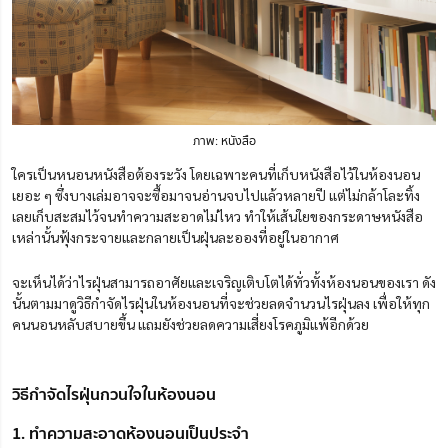
ภาพ: หนังสือ
ใครเป็นหนอนหนังสือต้องระวัง โดยเฉพาะคนที่เก็บหนังสือไว้ในห้องนอน
เยอะ ๆ ซึ่งบางเล่มอาจจะซื้อมาจนอ่านจบไปแล้วหลายปี แต่ไม่กล้าโละทิ้ง
เลยเก็บสะสมไว้จนทำความสะอาดไม่ไหว ทำให้เส้นใยของกระดาษหนังสือ
เหล่านั้นฟุ้งกระจายและกลายเป็นฝุ่นละอองที่อยู่ในอากาศ
จะเห็นได้ว่าไรฝุ่นสามารถอาศัยและเจริญเติบโตได้ทั่วทั้งห้องนอนของเรา ดัง
นั้นตามมาดูวิธีกำจัดไรฝุ่นในห้องนอนที่จะช่วยลดจำนวนไรฝุ่นลง เพื่อให้ทุก
คนนอนหลับสบายขึ้น แถมยังช่วยลดความเสี่ยงโรคภูมิแพ้อีกด้วย
วิธีกำจัดไรฝุ่นกวนใจในห้องนอน
1. ทำความสะอาดห้องนอนเป็นประจำ