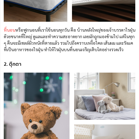
ที่นอน
หรือฟูกนอนที่เราใช้นอนทุกวัน คือ บ้านหลังใหญ่ของเจ้าบรรดาไรฝุ่น
ด้วยขนาดที่ใหญ่ ดูแลและทำความสะอาดยาก เลยมักถูกมองข้ามไป แต่ในทุก
ๆ คืนจะมีเซลล์ผิวหนังที่ตายแล้ว รวมไปถึงคราบเหงื่อไคล เส้นผม และรังแค
ที่เป็นอาหารของไรฝุ่น ทำให้ไรฝุ่นบนที่นอนเจริญเติบโตอย่างรวดเร็ว
2. ตุ๊กตา