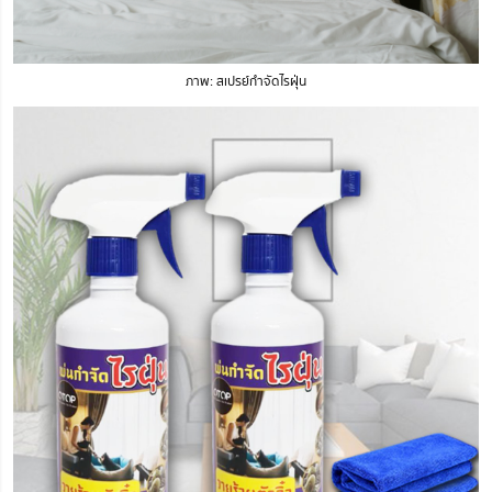
ภาพ: สเปรย์กำจัดไรฝุ่น