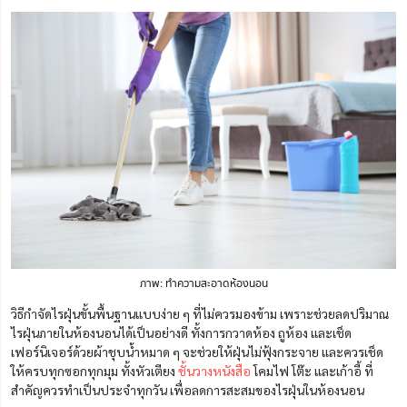
ภาพ: ทำความสะอาดห้องนอน
วิธีกำจัดไรฝุ่นขั้นพื้นฐานแบบง่าย ๆ ที่ไม่ควรมองข้าม เพราะช่วยลดปริมาณ
ไรฝุ่นภายในห้องนอนได้เป็นอย่างดี ทั้งการกวาดห้อง ถูห้อง และเช็ด
เฟอร์นิเจอร์ด้วยผ้าชุบน้ำหมาด ๆ จะช่วยให้ฝุ่นไม่ฟุ้งกระจาย และควรเช็ด
ให้ครบทุกซอกทุกมุม ทั้งหัวเตียง
ชั้นวางหนังสือ
โคมไฟ โต๊ะ และเก้าอี้ ที่
สำคัญควรทำเป็นประจำทุกวัน เพื่อลดการสะสมของไรฝุ่นในห้องนอน