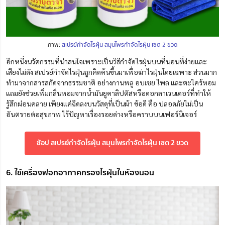
ภาพ:
สเปรย์กําจัดไรฝุ่น สมุนไพรกำจัดไรฝุ่น เซต 2 ขวด
อีกหนึ่งนวัตกรรมที่น่าสนใจเพราะเป็นวิธีกําจัดไรฝุ่นบนที่นอนที่ง่ายและ
เสียงไม่ดัง สเปรย์กำจัดไรฝุ่นถูกคิดค้นขึ้นมาเพื่อฆ่าไรฝุ่นโดยเฉพาะ ส่วนมาก
ทำมาจากสารสกัดจากธรรมชาติ อย่างกานพลู อบเชย ไพล และตะไคร้หอม
แถมยังช่วยเพิ่มกลิ่นหอมจากน้ำมันยูคาลิปตัสหรือดอกลาเวนเดอร์ที่ทำให้
รู้สึกผ่อนคลาย เพียงแค่ฉีดลงบนวัสดุที่เป็นผ้า ข้อดี คือ ปลอดภัยไม่เป็น
อันตรายต่อสุขภาพ ไร้ปัญหาเรื่องรอยด่างหรือคราบบนเฟอร์นิเจอร์
ช้อป สเปรย์กําจัดไรฝุ่น สมุนไพรกำจัดไรฝุ่น เซต 2 ขวด
6. ใช้เครื่องฟอกอากาศกรองไรฝุ่นในห้องนอน