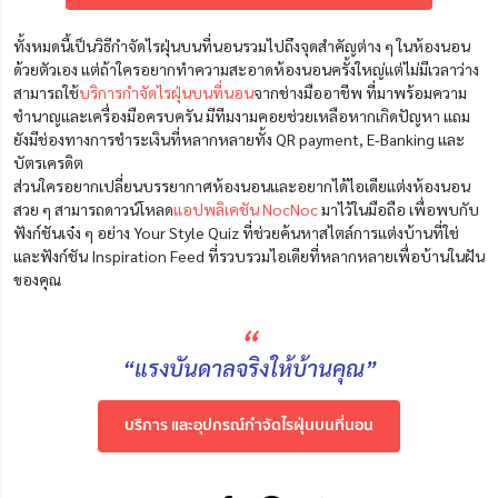
ทั้งหมดนี้เป็นวิธีกําจัดไรฝุ่นบนที่นอนรวมไปถึงจุดสำคัญต่าง ๆ ในห้องนอน
ด้วยตัวเอง แต่ถ้าใครอยากทำความสะอาดห้องนอนครั้งใหญ่แต่ไม่มีเวลาว่าง
สามารถใช้
บริการกำจัดไรฝุ่นบนที่นอน
จากช่างมืออาชีพ ที่มาพร้อมความ
ชำนาญและเครื่องมือครบครัน มีทีมงามคอยช่วยเหลือหากเกิดปัญหา แถม
ยังมีช่องทางการชำระเงินที่หลากหลายทั้ง QR payment, E-Banking และ
บัตรเครดิต
ส่วนใครอยากเปลี่ยนบรรยากาศห้องนอนและอยากได้ไอเดียแต่งห้องนอน
สวย ๆ สามารถดาวน์โหลด
แอปพลิเคชัน NocNoc
มาไว้ในมือถือ เพื่อพบกับ
ฟังก์ชันเจ๋ง ๆ อย่าง Your Style Quiz ที่ช่วยค้นหาสไตล์การแต่งบ้านที่ใช่
และฟังก์ชัน Inspiration Feed ที่รวบรวมไอเดียที่หลากหลายเพื่อบ้านในฝัน
ของคุณ
“
“แรงบันดาลจริงให้บ้านคุณ”
บริการ และอุปกรณ์กำจัดไรฝุ่นบนที่นอน