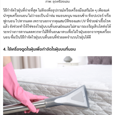
ภาพ: ชุดเครื่องนอน
วิธีกำจัดไรฝุ่นที่ง่ายที่สุด ไม่ต้องพึ่งอุปกรณ์หรือเครื่องมือเสริมใด ๆ เพียงแค่
นำชุดเครื่องนอน ไม่ว่าจะเป็น ผ้าห่ม หมอนหนุน หมอนข้าง ท็อปเปอร์ หรือ
ฟูกนอน ไปตากแดด เพราะนอกจากคุณสมบัติของแสง UV ที่ช่วยฆ่าเชื้อโรค
แล้ว ยังช่วยทำให้ไข่ของไรฝุ่นบนที่นอนฝ่อและไม่สามารถเจริญเติบโตต่อได้
ระหว่างการตากแดดควรหาไม้ตีที่นอนมาตบเพื่อไล่ไรฝุ่นออกจากชุดเครื่อง
นอน ซึ่งเป็นวิธีกําจัดไรฝุ่นบนที่นอนที่ช่วยลดจำนวนไรฝุ่นได้ดี
4. ใช้เครื่องดูดไรฝุ่นเพื่อกําจัดไรฝุ่นบนที่นอน