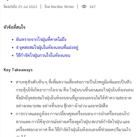
โพสต์เมื่อ 25 Jul 2022
โดย NocNoc Writer
167
หัวข้อที่สนใจ
อันตรายจากไรฝุ่นที่คาดไม่ถึง
4 จุดสะสมไรฝุ่นในห้องนอนที่แฝงอยู่
วิธีกำจัดไรฝุ่นกวนใจในห้องนอน
Key Takeaways
สาเหตุอันดับต้น ๆ ที่เพิ่มความเสี่ยงต่อการเป็นโรคภูมิแพ้และเป็นตัว
กระตุ้นให้เกิดอาการไอจาม คือ ไรฝุ่นบนที่นอนและไรฝุ่นในห้องนอน
ซึ่งมักมีจุดสะสมไรฝุ่นในห้องนอนที่ถูกละเลยจนไม่ได้ทำความสะอาด
อย่างเหมาะสม อย่างที่นอน ตุ๊กตา ผ้าม่าน และหนังสือ
การกวาดและถูห้อง การเปลี่ยนชุดเครื่องนอน การนำเครื่องนอนไป
ตากแดด การใช้อุปกรณ์อย่างเครื่องดูดไรฝุ่น สเปรย์กำจัดไรฝุ่น และ
เครื่องฟอกอากาศ คือ วิธีกำจัดไรฝุ่นในห้องนอนที่ช่วยลดปริมาณไร