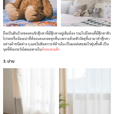
ถือเป็นฝันร้ายของคนรักตุ๊กตาที่มีตุ๊กตาอยู่เต็มห้อง รวมไปถึงคนที่มีตุ๊กตาตัว
โปรดหรือน้องเน่าที่ต้องนอนกอดทุกคืน เพราะด้วยตัววัสดุที่เอามาทำตุ๊กตา
อย่างผ้าชนิดต่าง ๆ และใยสังเคราะห์ด้านใน เป็นแหล่งสะสมไรฝุ่นชั้นดี เป็น
จุดที่ต้องระวังโดยเฉพาะใน
ห้องนอนเด็ก
3. ม่าน