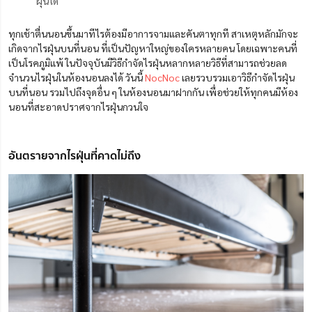
ฝุ่นได้
ทุกเช้าตื่นนอนขึ้นมาทีไรต้องมีอาการจามและคันตาทุกที สาเหตุหลักมักจะ
เกิดจากไรฝุ่นบนที่นอน ที่เป็นปัญหาใหญ่ของใครหลายคน โดยเฉพาะคนที่
เป็นโรคภูมิแพ้ ในปัจจุบันมีวิธีกำจัดไรฝุ่นหลากหลายวิธีที่สามารถช่วยลด
จำนวนไรฝุ่นในห้องนอนลงได้ วันนี้
NocNoc
เลยรวบรวมเอาวิธีกําจัดไรฝุ่น
บนที่นอน รวมไปถึงจุดอื่น ๆ ในห้องนอนมาฝากกัน เพื่อช่วยให้ทุกคนมีห้อง
นอนที่สะอาดปราศจากไรฝุ่นกวนใจ
อันตรายจากไรฝุ่นที่คาดไม่ถึง