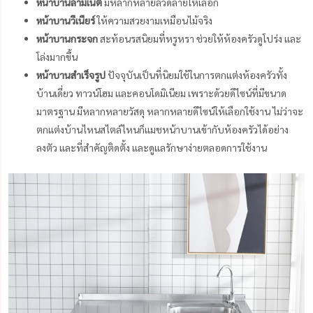
หน้าบานลามิเนต
มีหลากหลายลวดลายให้เลือก
หน้าบานวีเนียร์
ให้ความสวยงามเหมือนไม้จริง
หน้าบานกระจก
สะท้อนรสนิยมที่หรูหรา ช่วยให้ห้องครัวดูโปร่ง และ
โล่งมากขึ้น
หน้าบานสำเร็จรูป
ปัจจุบันเป็นที่นิยมใช้ในการตกแต่งห้องครัวทั้ง
บ้านเดี่ยว ทาวน์โฮม และคอนโดมิเนียม เพราะด้วยดีไซน์ที่มีขนาด
มาตรฐาน มีหลากหลายวัสดุ หลากหลายดีไซน์ให้เลือกใช้งาน ไม่ว่าจะ
ตกแต่งบ้านไหนสไตล์ไหนก็แมชหน้าบานเข้ากับห้องครัวได้อย่าง
ลงตัว และที่สำคัญติดตั้ง และดูแลรักษาง่ายตลอดการใช้งาน