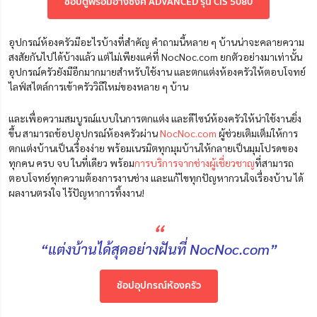
ช้อปตู้พร้อมอ่างซิงค์ ADVANCED รุ่น CIS 5080
อุปกรณ์ห้องครัวมีอะไรบ้างที่สำคัญ คำถามนี้หลาย ๆ บ้านน่าจะคลายความ
สงสัยกันไปได้บ้างแล้ว แต่ไม่เพียงแค่ที่ NocNoc.com ยกตัวอย่างมาเท่านั้น
อุปกรณ์ครัวยังมีอีกมากมายสำหรับใช้งาน และตกแต่งห้องครัวให้ตอบโจทย์
ไลฟ์สไตล์การเข้าครัววิถีใหม่ของหลาย ๆ บ้าน
และเพื่อความสมบูรณ์แบบในการตกแต่ง และดีไซน์ห้องครัวให้น่าใช้งานยิ่ง
ขึ้น
สามารถช้อปอุปกรณ์ห้องครัวผ่าน
NocNoc.com
ผู้ช่วยเติมเต็มให้การ
ตกแต่งบ้านเป็นเรื่องง่าย พร้อมเนรมิตทุกมุมบ้านให้กลายเป็นมุมโปรดของ
ทุกคน ครบ จบ ในที่เดียว พร้อม
การบริการจากช่างผู้เชี่ยวชาญ
ที่สามารถ
ตอบโจทย์ทุกความต้องการงานช่าง และแก้ไขทุกปัญหากวนใจเรื่องบ้าน ได้
ผลงานตรงใจ ไร้ปัญหาการทิ้งงาน!
“
“แต่งบ้านได้สุดอย่างฝันที่ NocNoc.com”
ช้อปอุปกรณ์ห้องครัว