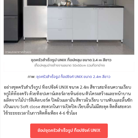
ภาพ:
ชุดครัวสำเร็จรูป ท็อปซิงค์ UNIX ขนาด 2.4m สีขาว
อย่างชุดครัวสำเร็จรูป ท็อปซิงค์ UNIX ขนาด 2.4m สีขาวสะท้อนความเรียบ
หรูให้ห้องครัว ด้วยท็อปเคาน์เตอร์ลายหินอ่อน ตัวโครงสร้างและหน้าบาน
ผลิตจากไม้ปาร์ติเคิลบอร์ด ปิดผิวเมลามีน สีขาวผิวเรียบ บานพับและลิ้นชัก
เป็นแบบ Soft close สะดวกในการเปิดปิด เรียบลื่นไม่มีสะดุด ติดตั้งสะดวก
ใช้ระะยะเวลาในการติดตั้งเพียง 4-6 ชั่วโมง
ช้อปชุดครัวสำเร็จรูป ท็อปซิงค์ UNIX