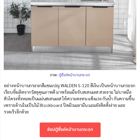
ภาพ:
ตู้ซิ้งค์หน้าบานกระจก
อย่างหน้าบานกระจกสีแชมเปญ WALDEN S-120 สีเงิน เป็นหน้าบานกระจก
เรียบที่
ผลิตจากวัสดุคุณภาพดี มาพร้อมมือจับสเตนเลส สวยงาม ไม่บาดมือ
ตัวโครงทั้งหมดเป็นแผ่นสเตนเลส ให้ความคงทน แข็งแรง กันน้ำ กันความชื้น
เพราะด้านในเป็นไม้ Blockboard ปิดผิวเมลามีน แถมยังติดตั้งง่าย และ
รวดเร็วอีกด้วย
ช้อปตู้ซิ้งค์หน้าบานกระจก