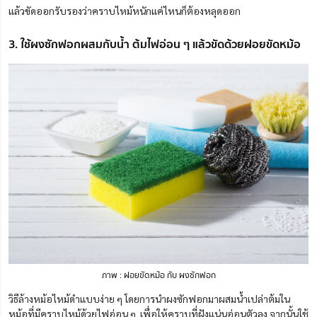
แล้วขัดออกรับรองว่าคราบไหม้หนักแค่ไหนก็ต้องหลุดออก
3. ใช้ผงซักฟอกผสมกับน้ำ ต้มไฟอ่อน ๆ แล้วขัดด้วยฝอยขัดหม้อ
ภาพ : ฝอยขัดหม้อ กับ ผงซักฟอก
วิธีล้างหม้อไหม้ดำแบบง่าย ๆ โดยการนำผงซักฟอกมาผสมน้ำเปล่าต้มใน
หม้อที่มีคราบไหม้ด้วยไฟอ่อน ๆ เพื่อให้คราบที่ฝังแน่นอ่อนตัวลง จากนั้นใช้