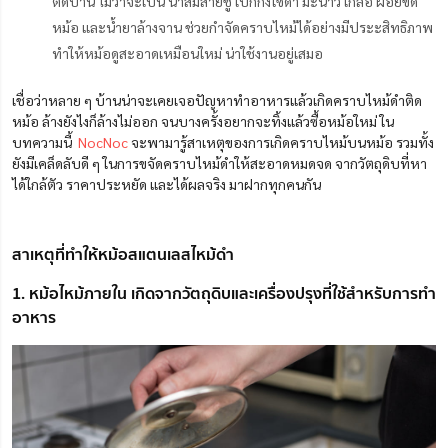
ติดบ้าน ไม่ว่าจะเป็น น้ำส้มสายชู เบกกิ้งโซดา มะนาว เกลือ ฝอยขัด
หม้อ และน้ำยาล้างจาน ช่วยกำจัดคราบไหม้ได้อย่างมีประะสิทธิภาพ
ทำให้หม้อดูสะอาดเหมือนใหม่ น่าใช้งานอยู่เสมอ
เชื่อว่าหลาย ๆ บ้านน่าจะเคยเจอปัญหาทำอาหารแล้วเกิดคราบไหม้ดำติด
หม้อ ล้างยังไงก็ล้างไม่ออก จนบางครั้งอยากจะทิ้งแล้วซื้อหม้อใหม่ ใน
บทความนี้
NocNoc
จะพามารู้สาเหตุของการเกิดคราบไหม้บนหม้อ รวมทั้ง
ยังมีเคล็ดลับดี ๆ ในการขจัดคราบไหม้ดำให้สะอาดหมดจด จากวัตถุดิบที่หา
ได้ใกล้ตัว ราคาประหยัด และได้ผลจริง มาฝากทุกคนกัน
สาเหตุที่ทำให้หม้อสแตนเลสไหม้ดำ
1. หม้อไหม้ภายใน เกิดจากวัตถุดิบและเครื่องปรุงที่ใช้สำหรับการทำ
อาหาร