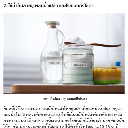
2. ใช้น้ำส้มสายชู ผสมน้ำเปล่า และโรยเบกกิ้งโซดา
ภาพ : น้ำส้มสายชู และเบกกิ้งโซดา
อีกหนึ่งวิธีในการล้างคราบหม้อไหม้ดำให้อยู่หมัด เพียงแค่นำน้ำส้มสายชูมา
ผสมน้ำ ในอัตราส่วนที่เท่ากัน แล้วนำไปต้มในหม้อไหม้ดำที่เราต้องการขจัด
คราบ รอจนน้ำเดือดจัด จากนั้นเทน้ำออก โดยเหลือไว้เพียงเล็กน้อย พักหม้อ
ให้หายร้อน ก่อนจะเทเบกกิ้งโซดาลงไปให้ทั่ว ทิ้งไว้ประมาณ 10-15 นาที