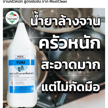
จานครัวหนัก สูตรเข้มข้น จาก MostClean