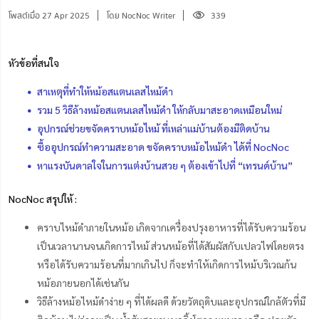
โพสต์เมื่อ 27 Apr 2025
โดย NocNoc Writer
339
หัวข้อที่สนใจ
สาเหตุที่ทำให้หม้อสแตนเลสไหม้ดำ
รวม 5 วิธีล้างหม้อสแตนเลสไหม้ดำ ให้กลับมาสะอาดเหมือนใหม่
อุปกรณ์ช่วยขจัดคราบหม้อไหม้ ที่เหล่าแม่บ้านต้องมีติดบ้าน
ซื้ออุปกรณ์ทำความสะอาด ขจัดคราบหม้อไหม้ดำ ได้ที่ NocNoc
หาแรงบันดาลใจในการแต่งบ้านสวย ๆ ต้องเข้าไปที่ “เทรนด์บ้าน”
NocNoc สรุปให้ :
คราบไหม้ดำภายในหม้อ เกิดจากเครื่องปรุงอาหารที่ได้รับความร้อน
เป็นเวลานานจนเกิดการไหม้ ส่วนหม้อที่ได้สัมผัสกับเปลวไฟโดยตรง
หรือได้รับความร้อนที่มากเกินไป ก็จะทำให้เกิดการไหม้บริเวณก้น
หม้อภายนอกได้เช่นกัน
วิธีล้างหม้อไหม้ดำง่าย ๆ ที่ได้ผลดี ด้วยวัตถุดิบและอุปกรณ์ใกล้ตัวที่มี