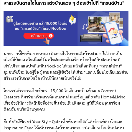
หาแรงบันดาลใจในการแต่งบ้านสวย ๆ ต้องเข้าไปที่ “เทรนด์บ้าน”
นอกจากนี้ใครที่อยากหาแรงบันดาลใจในการแต่งบ้านสวย ๆ ไม่ว่าจะเป็น
สไตล์มินิมอล สไตล์โมเดิร์น สไตล์แสกนดิเนเวีย หรือสไตล์อินดัสเทรียล ก็
เข้าไปโหลดแอปพลิเคชัน NocNoc ได้เลย แล้วเลือกที่เมนู
“เทรนด์บ้าน”
ชุมชนที่เชื่อมโยงผู้ซื้อ ผู้ขาย และผู้ใช้จริง ให้เข้ามาแลกเปลี่ยนไอเดียและช่วย
สร้างแรงบันดาลใจเรื่องบ้านให้กลายเป็นจริงได้!
โดยเราได้รวบรวมไอเดียกว่า 15,000 ไอเดียจากร้านค้าและ Content
Creators ที่มาร่วมสร้างสรรค์คอนเทนต์
และข้อมูลเกี่ยวกับ Home&Living
เพื่อช่วยให้การตัดสินใจซื้อง่ายขึ้น
ช่วยเติมเต็มคอมมูนิตี้ให้อบอุ่นพร้อม
ต้อนรับคนรักบ้านทุกคน
อีกทั้งยังมีฟีเจอร์ Your Style Quiz เพื่อค้นหาสไตล์แต่งบ้านที่ตรงใจและ
Inspiration Feed ให้เห็นการแต่งบ้านหลากหลายไอเดีย พร้อมช้อปแบบ