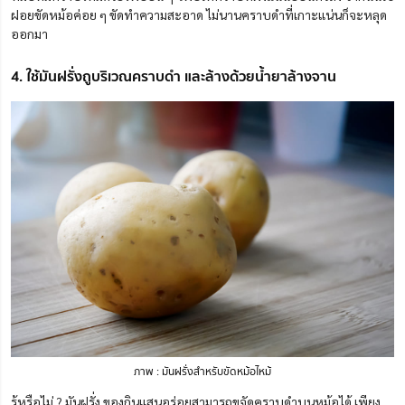
ฝอยขัดหม้อค่อย ๆ ขัดทำความสะอาด ไม่นานคราบดำที่เกาะแน่นก็จะหลุด
ออกมา
4. ใช้มันฝรั่งถูบริเวณคราบดำ และล้างด้วยน้ำยาล้างจาน
ภาพ : มันฝรั่งสำหรับขัดหม้อไหม้
รู้หรือไม่ ? มันฝรั่ง ของกินแสนอร่อยสามารถขจัดคราบดำบนหม้อได้ เพียง