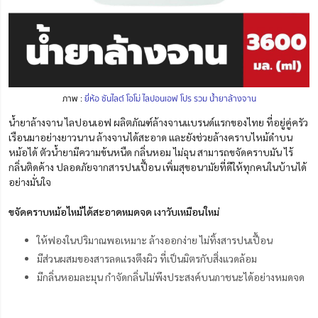
ภาพ :
ยี่ห้อ ซันไลต์ โอโม่ ไลปอนเอฟ โปร รวม น้ำยาล้างจาน
น้ำยาล้างจาน ไลปอนเอฟ ผลิตภัณฑ์ล้างจานแบรนด์แรกของไทย ที่อยู่คู่ครัว
เรือนมาอย่างยาวนาน ล้างจานได้สะอาด และยังช่วยล้างคราบไหม้ดำบน
หม้อได้ ตัวน้ำยามีความข้นหนืด กลิ่นหอม ไม่ฉุน สามารถขจัดคราบมัน ไร้
กลิ่นติดค้าง ปลอดภัยจากสารปนเปื้อน เพิ่มสุขอนามัยที่ดีให้ทุกคนในบ้านได้
อย่างมั่นใจ
ขจัดคราบหม้อไหม้ได้สะอาดหมดจด เงาวับเหมือนใหม่
ให้ฟองในปริมาณพอเหมาะ ล้างออกง่าย ไม่ทิ้งสารปนเปื้อน
มีส่วนผสมของสารลดแรงตึงผิว ที่เป็นมิตรกับสิ่งแวดล้อม
มีกลิ่นหอมละมุน กำจัดกลิ่นไม่พึงประสงค์บนภาชนะได้อย่างหมดจด