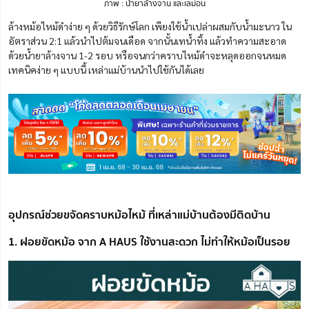
ภาพ : น้ำยาล้างจาน และเลม่อน
ล้างหม้อไหม้ดําง่าย ๆ ด้วยวิธีรักษ์โลก เพียงใช้น้ำเปล่าผสมกับน้ำมะนาว ใน
อัตราส่วน 2:1 แล้วนำไปต้มจนเดือด จากนั้นเทน้ำทิ้ง แล้วทำความสะอาด
ด้วยน้ำยาล้างจาน 1-2 รอบ หรือจนกว่าคราบไหม้ดำจะหลุดออกจนหมด
เทคนิคง่าย ๆ แบบนี้ เหล่าแม่บ้านนำไปใช้กันได้เลย
อุปกรณ์ช่วยขจัดคราบหม้อไหม้ ที่เหล่าแม่บ้านต้องมีติดบ้าน
1. ฝอยขัดหม้อ จาก A HAUS ใช้งานสะดวก ไม่ทำให้หม้อเป็นรอย