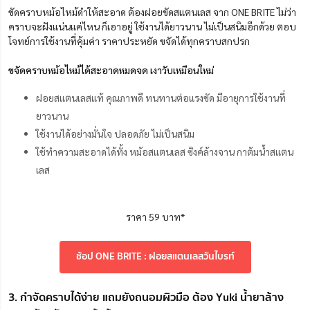
ขัดคราบหม้อไหม้ดำให้สะอาด ต้องฝอยขัดสแตนเลส จาก ONE BRITE ไม่ว่า
คราบจะฝังแน่นแค่ไหน ก็เอาอยู่ ใช้งานได้ยาวนาน ไม่เป็นสนิมอีกด้วย ตอบ
โจทย์การใช้งานที่คุ้มค่า ราคาประหยัด ขจัดได้ทุกคราบสกปรก
ขจัดคราบหม้อไหม้ได้สะอาดหมดจด เงาวับเหมือนใหม่
ฝอยสแตนเลสแท้ คุณภาพดี ทนทานต่อแรงขัด มีอายุการใช้งานที่
ยาวนาน
ใช้งานได้อย่างมั่นใจ ปลอดภัย ไม่เป็นสนิม
ใช้ทำความสะอาดได้ทั้ง หม้อสแตนเลส ซิงค์ล้างจาน กาต้มน้ำสแตน
เลส
ราคา 59 บาท*
ช้อป ONE BRITE : ฝอยสแตนเลสวันไบรท์
3. กำจัดคราบได้ง่าย แถมยังถนอมผิวมือ ต้อง Yuki น้ำยาล้าง