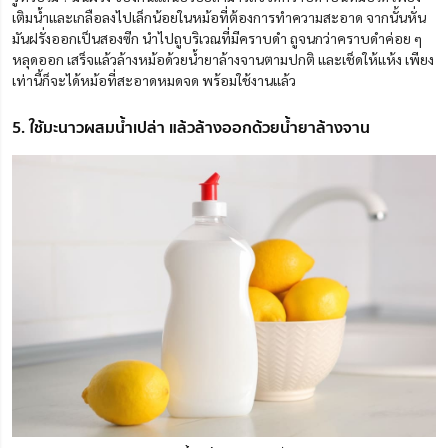
เติมน้ำและเกลือลงไปเล็กน้อยในหม้อที่ต้องการทำความสะอาด จากนั้นหั่น
มันฝรั่งออกเป็นสองซีก นำไปถูบริเวณที่มีคราบดำ ถูจนกว่าคราบดำค่อย ๆ
หลุดออก เสร็จแล้วล้างหม้อด้วยน้ำยาล้างจานตามปกติ และเช็ดให้แห้ง เพียง
เท่านี้ก็จะได้หม้อที่สะอาดหมดจด พร้อมใช้งานแล้ว
5. ใช้มะนาวผสมน้ำเปล่า แล้วล้างออกด้วยน้ำยาล้างจาน