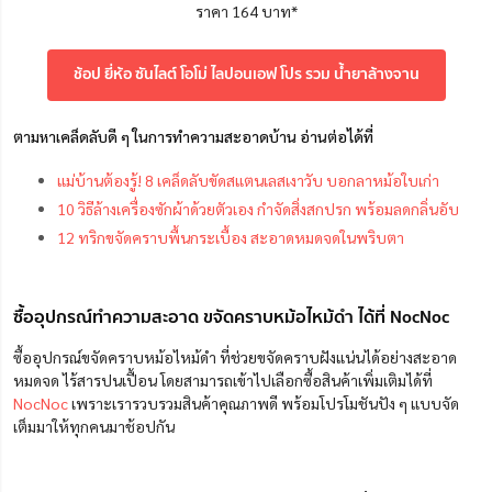
ราคา 164 บาท*
ช้อป ยี่ห้อ ซันไลต์ โอโม่ ไลปอนเอฟ โปร รวม น้ำยาล้างจาน
ตามหาเคล็ดลับดี ๆ ในการทำความสะอาดบ้าน อ่านต่อได้ที่
แม่บ้านต้องรู้! 8 เคล็ดลับขัดสแตนเลสเงาวับ บอกลาหม้อใบเก่า
10 วิธีล้างเครื่องซักผ้าด้วยตัวเอง กำจัดสิ่งสกปรก พร้อมลดกลิ่นอับ
12 ทริกขจัดคราบพื้นกระเบื้อง สะอาดหมดจดในพริบตา
ซื้ออุปกรณ์ทำความสะอาด ขจัดคราบหม้อไหม้ดำ ได้ที่ NocNoc
ซื้ออุปกรณ์ขจัดคราบหม้อไหม้ดำ ที่ช่วยขจัดคราบฝังแน่นได้อย่างสะอาด
หมดจด ไร้สารปนเปื้อน โดยสามารถเข้าไปเลือกซื้อสินค้าเพิ่มเติมได้ที่
NocNoc
เพราะเรารวบรวมสินค้าคุณภาพดี พร้อมโปรโมชันปัง ๆ แบบจัด
เต็มมาให้ทุกคนมาช้อปกัน