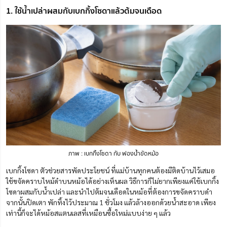
1. ใช้น้ำเปล่าผสมกับเบกกิ้งโซดาแล้วต้มจนเดือด
ภาพ : เบกกิ้งโซดา กับ ฟองน้ำขัดหม้อ
เบกกิ้งโซดา ตัวช่วยสารพัดประโยชน์ ที่แม่บ้านทุกคนต้องมีติดบ้านไว้เสมอ
ใช้ขจัดคราบไหม้ดำบนหม้อได้อย่างเห็นผล วิธีการก็ไม่ยากเพียงแค่ใช้เบกกิ้ง
โซดาผสมกับน้ำเปล่า และนำไปต้มจนเดือดในหม้อที่ต้องการขจัดคราบดำ
จากนั้นปิดเตา พักทิ้งไว้ประมาณ 1 ชั่วโมง แล้วล้างออกด้วยน้ำสะอาด เพียง
เท่านี้ก็จะได้หม้อสแตนเลสที่เหมือนซื้อใหม่แบบง่าย ๆ แล้ว