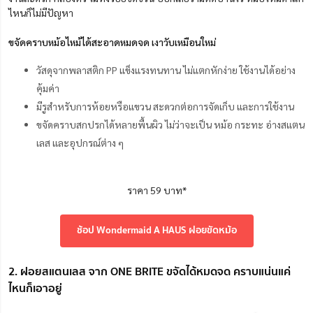
ไหนก็ไม่มีปัญหา
ขจัดคราบหม้อไหม้ได้สะอาดหมดจด เงาวับเหมือนใหม่
วัสดุจากพลาสติก PP แข็งแรงทนทาน ไม่แตกหักง่าย ใช้งานได้อย่าง
คุ้มค่า
มีรูสำหรับการห้อยหรือแขวน สะดวกต่อการจัดเก็บ และการใช้งาน
ขจัดคราบสกปรกได้หลายพื้นผิว ไม่ว่าจะเป็น หม้อ กระทะ อ่างสแตน
เลส และอุปกรณ์ต่าง ๆ
ราคา 59 บาท*
ช้อป Wondermaid A HAUS ฝอยขัดหม้อ
2. ฝอยสแตนเลส จาก ONE BRITE ขจัดได้หมดจด คราบแน่นแค่
ไหนก็เอาอยู่