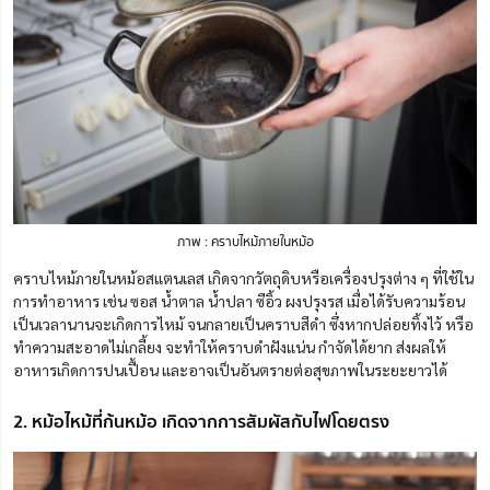
ภาพ : คราบไหม้ภายในหม้อ
คราบไหม้ภายในหม้อสแตนเลส เกิดจากวัตถุดิบหรือเครื่องปรุงต่าง ๆ ที่ใช้ใน
การทำอาหาร เช่น ซอส น้ำตาล น้ำปลา ซีอิ้ว ผงปรุงรส เมื่อได้รับความร้อน
เป็นเวลานานจะเกิดการไหม้ จนกลายเป็นคราบสีดำ ซึ่งหากปล่อยทิ้งไว้ หรือ
ทำความสะอาดไม่เกลี้ยง จะทำให้คราบดำฝังแน่น กำจัดได้ยาก ส่งผลให้
อาหารเกิดการปนเปื้อน และอาจเป็นอันตรายต่อสุขภาพในระยะยาวได้
2. หม้อไหม้ที่ก้นหม้อ เกิดจากการสัมผัสกับไฟโดยตรง