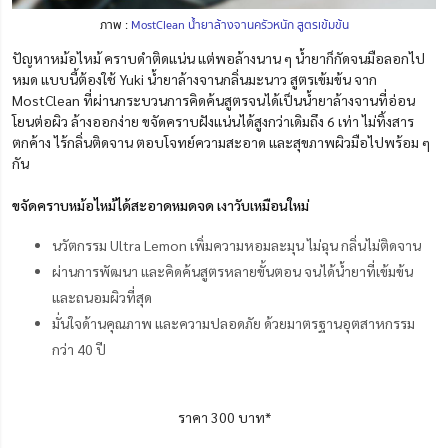
ภาพ :
MostClean น้ำยาล้างจานครัวหนัก สูตรเข้มข้น
ปัญหาหม้อไหม้ คราบดำติดแน่น แต่พอล้างนาน ๆ น้ำยาก็กัดจนมือลอกไป
หมด แบบนี้ต้องใช้ Yuki น้ำยาล้างจานกลิ่นมะนาว สูตรเข้มข้น จาก
MostClean ที่ผ่านกระบวนการคิดค้นสูตรจนได้เป็นน้ำยาล้างจานที่อ่อน
โยนต่อผิว ล้างออกง่าย ขจัดคราบฝังแน่นได้สูงกว่าเดิมถึง 6 เท่า ไม่ทิ้งสาร
ตกค้าง ไร้กลิ่นติดจาน ตอบโจทย์ความสะอาด และสุขภาพผิวมือไปพร้อม ๆ
กัน
ขจัดคราบหม้อไหม้ได้สะอาดหมดจด เงาวับเหมือนใหม่
นวัตกรรม Ultra Lemon เพิ่มความหอมละมุน ไม่ฉุน กลิ่นไม่ติดจาน
ผ่านการพัฒนา และคิดค้นสูตรหลายขั้นตอน จนได้น้ำยาที่เข้มข้น
และถนอมผิวที่สุด
มั่นใจด้านคุณภาพ และความปลอดภัย ด้วยมาตรฐานอุตสาหกรรม
กว่า 40 ปี
ราคา 300 บาท*