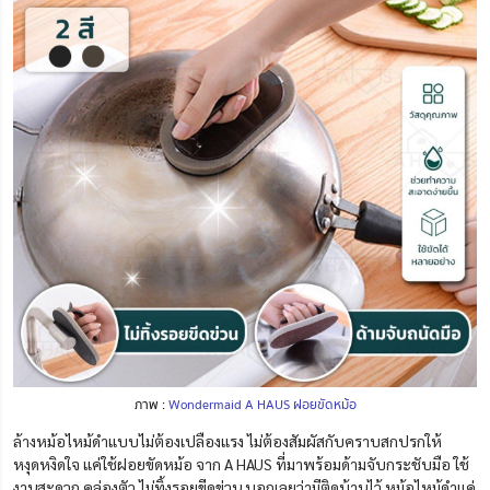
ภาพ :
Wondermaid A HAUS ฝอยขัดหม้อ
ล้างหม้อไหม้ดำแบบไม่ต้องเปลืองแรง ไม่ต้องสัมผัสกับคราบสกปรกให้
หงุดหงิดใจ แค่ใช้ฝอยขัดหม้อ จาก A HAUS ที่มาพร้อมด้ามจับกระชับมือ ใช้
งานสะดวก คล่องตัว ไม่ทิ้งรอยขีดข่วน บอกเลยว่ามีติดบ้านไว้ หม้อไหม้ดำแค่