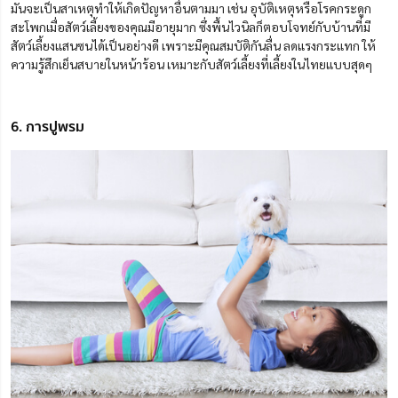
มันจะเป็นสาเหตุทำให้เกิดปัญหาอื่นตามมา เช่น อุบัติเหตุหรือโรคกระดูก
สะโพกเมื่อสัตว์เลี้ยงของคุณมีอายุมาก ซึ่งพื้นไวนิลก็ตอบโจทย์กับบ้านที่มี
สัตว์เลี้ยงแสนซนได้เป็นอย่างดี เพราะมีคุณสมบัติกันลื่น ลดแรงกระแทก ให้
ความรู้สึกเย็นสบายในหน้าร้อน เหมาะกับสัตว์เลี้ยงที่เลี้ยงในไทยแบบสุดๆ
6. การปูพรม