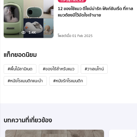
TIPS&TRICKS
12 ของใช้แมว ดีไซน์น่ารัก ฟังก์ชันเริ่ด ที่ทาส
แมวต้องมีไว้มัดใจเจ้านาย
1.4K
โพสต์เมื่อ 01 Feb 2025
แท็กยอดนิยม
#พื้นไม้ลามิเนต
#ของใช้สำหรับแมว
#วาเลนไทน์
#หนังโรแมนติกแนะนํา
#หนังรักโรแมนติก
บทความที่เกี่ยวข้อง