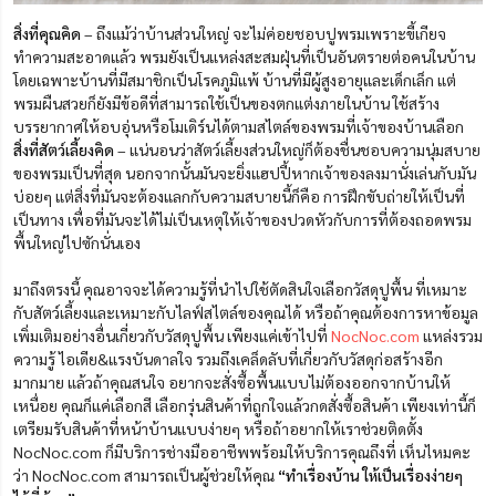
สิ่งที่คุณคิด
– ถึงแม้ว่าบ้านส่วนใหญ่ จะไม่ค่อยชอบปูพรมเพราะขี้เกียจ
ทำความสะอาดแล้ว พรมยังเป็นแหล่งสะสมฝุ่นที่เป็นอันตรายต่อคนในบ้าน
โดยเฉพาะบ้านที่มีสมาชิกเป็นโรคภูมิแพ้ บ้านที่มีผู้สูงอายุและเด็กเล็ก แต่
พรมผืนสวยก็ยังมีข้อดีที่สามารถใช้เป็นของตกแต่งภายในบ้าน ใช้สร้าง
บรรยากาศให้อบอุ่นหรือโมเดิร์นได้ตามสไตล์ของพรมที่เจ้าของบ้านเลือก
สิ่งที่สัตว์เลี้ยงคิด
– แน่นอนว่าสัตว์เลี้ยงส่วนใหญ่ก็ต้องชื่นชอบความนุ่มสบาย
ของพรมเป็นที่สุด นอกจากนั้นมันจะยิ่งแฮปปี้หากเจ้าของลงมานั่งเล่นกับมัน
บ่อยๆ แต่สิ่งที่มันจะต้องแลกกับความสบายนี้ก็คือ การฝึกขับถ่ายให้เป็นที่
เป็นทาง เพื่อที่มันจะได้ไม่เป็นเหตุให้เจ้าของปวดหัวกับการที่ต้องถอดพรม
พื้นใหญ่ไปซักนั่นเอง
มาถึงตรงนี้ คุณอาจจะได้ความรู้ที่นำไปใช้ตัดสินใจเลือกวัสดุปูพื้น ที่เหมาะ
กับสัตว์เลี้ยงและเหมาะกับไลฟ์สไตล์ของคุณได้ หรือถ้าคุณต้องการหาข้อมูล
เพิ่มเติมอย่างอื่นเกี่ยวกับวัสดุปูพื้น เพียงแค่เข้าไปที่
NocNoc.com
แหล่งรวม
ความรู้ ไอเดีย&แรงบันดาลใจ รวมถึงเคล็ดลับที่เกี่ยวกับวัสดุก่อสร้างอีก
มากมาย แล้วถ้าคุณสนใจ อยากจะสั่งซื้อพื้นแบบไม่ต้องออกจากบ้านให้
เหนื่อย คุณก็แค่เลือกสี เลือกรุ่นสินค้าที่ถูกใจแล้วกดสั่งซื้อสินค้า เพียงเท่านี้ก็
เตรียมรับสินค้าที่หน้าบ้านแบบง่ายๆ หรือถ้าอยากให้เราช่วยติดตั้ง
NocNoc.com ก็มีบริการช่างมืออาชีพพร้อมให้บริการคุณถึงที่ เห็นไหมคะ
ว่า NocNoc.com สามารถเป็นผู้ช่วยให้คุณ
“ทำเรื่องบ้าน ให้เป็นเรื่องง่ายๆ