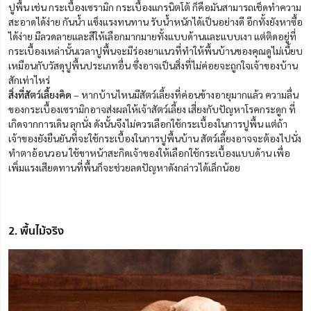
ปูพื้น เช่น กระเบื้องเซรามิก กระเบื้องแกรนิตโต้ ก็คือมันสามารถเช็ดทำความ
สะอาดได้ง่าย กันน้ำ แข็งแรงทนทาน รับน้ำหนักได้เป็นอย่างดี อีกทั้งยังหาซื้อ
ได้ง่าย มีลวดลายและสีให้เลือกมากมายทั้งแบบด้านและแบบเงา แต่ติดอยู่ที่
กระเบื้องเหล่านั้นเวลาปูพื้นจะมีร่องยาแนวที่ทำให้พื้นบ้านของคุณดูไม่เนี้ยบ
เหมือนกับวัสดุปูพื้นประเภทอื่น ซึ่งอาจเป็นสิ่งที่ไม่ค่อยจะถูกใจเจ้าของบ้าน
สักเท่าไหร่
สิ่งที่สัตว์เลี้ยงคิด
– หากบ้านไหนมีสัตว์เลี้ยงที่ค่อนข้างอายุมากแล้ว ความลื่น
ของกระเบื้องเซรามิกอาจส่งผลให้เจ้าสัตว์เลี้ยง เสี่ยงกับปัญหาโรคกระดูก ที่
เกิดจากการเดิน ลุกนั่ง ดังนั้นจึงไม่ควรเลือกใช้กระเบื้องในการปูพื้น แต่ถ้า
เจ้าของยังยืนยันที่จะใช้กระเบื้องในการปูพื้นบ้าน สัตว์เลี้ยงอาจจะต้องไปนั่ง
ทำตาอ้อนวอน ใช้ขาหน้าสะกิดเจ้าของให้เลือกใช้กระเบื้องแบบด้าน เพื่อ
เพิ่มแรงเสียดทานที่พื้นก็จะช่วยลดปัญหาดังกล่าวได้เล็กน้อย
2. พื้นไม้จริง