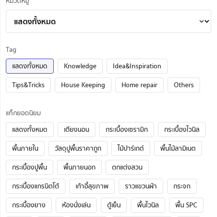
หมวดหมู่
Tag
แสดงทั้งหมด
Knowledge
Idea&Inspiration
Tips&Tricks
House Keeping
Home repair
Others
แท็กยอดนิยม
แสดงทั้งหมด
เตียงนอน
กระเบื้องเซรามิก
กระเบื้องไวนิล
พื้นภายใน
วัสดุปูพื้นราคาถูก
ไม้ปาร์เกต์
พื้นไม้ลามิเนต
กระเบื้องปูพื้น
พื้นภายนอก
ตกแต่งสวน
กระเบื้องแกรนิตโต้
เก้าอี้สุขภาพ
ราวแขวนผ้า
กระจก
กระเบื้องยาง
ห้องนั่งเล่น
ตู้เย็น
พื้นไวนิล
พื้น SPC