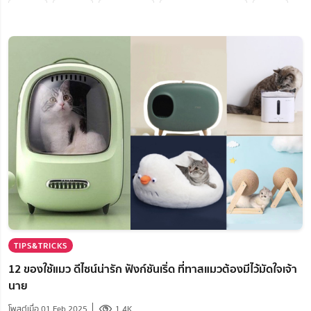
พื้นไม้
หมอน
ชั้นวางทีวี
เครื่องฟอกอากาศ
พรม
ซิงค์ล้างจาน
ผ้าปูที่นอน
ห้องทำงาน
ห้องน้ำ
ไม้ระแนงเทียม
แอร์
กระเบื้อง
ชั้นวางหนังสือ
ห้องครัว
ต้นไม้
หุ่นยนต์ดูดฝุ่น
ห้องฟิตเนส
ที่นอน
ส.สุขภัณฑ์ โฮมเมท
บุญถาวร
ห้องนอน
ห้องกินข้าว
พื้นไม้จริง
พื้นไม้เทียม
พื้นพีวีซี
ค้นหาช่าง
HomeHuk
เก้าอี้
โซฟา
กระเบื้องหินธรรมชาติ
กระเบื้องดินเผา
พื้นกระเบื้องภายนอก
กระเบื้องหน้าบ้าน
กระเบื้องเซรามิก และพอร์ซเลน
เก้าอี้ทำงาน
Modernform
TIPS&TRICKS
ผ้าห่ม
พื้นลามิเนต
กระเบื้องยางลายไม้
12 ของใช้แมว ดีไซน์น่ารัก ฟังก์ชันเริ่ด ที่ทาสแมวต้องมีไว้มัดใจเจ้า
พื้นไม้และกระเบื้อง
อุปกรณ์และเครื่องมือสำหรับทำพื้น
นาย
กระเบื้องพื้นและผนัง
พื้นระเบียง
Tile-it
COTTOLiFE
โพสต์เมื่อ
01 Feb 2025
1.4K