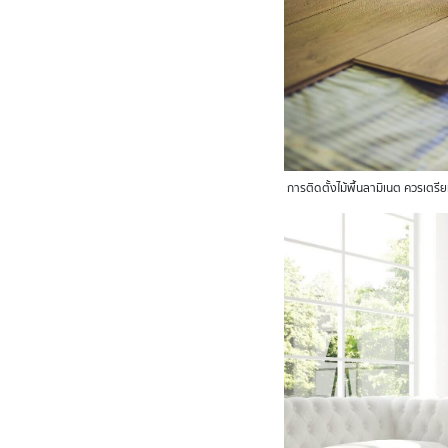
การติดตั้งไม้พื้นลามิเนต ควรเตรี