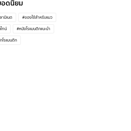
ยอดนิยม
้ลามิเนต
#ของใช้สำหรับแมว
ไทน์
#หนังโรแมนติกแนะนํา
ักโรแมนติก