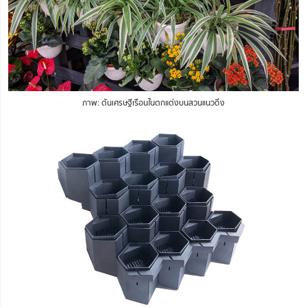
ภาพ: ต้นเศรษฐีเรือนในตกแต่งบนสวนแนวดิ่ง