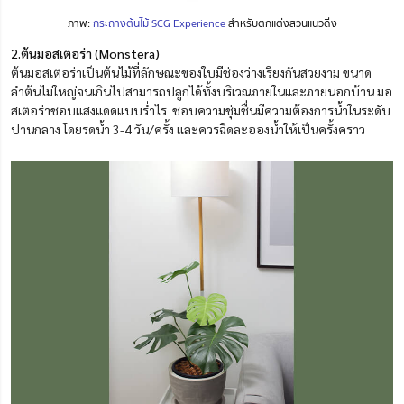
ภาพ:
กระถางต้นไม้ SCG Experience
สำหรับตกแต่งสวนแนวดิ่ง
2.ต้นมอสเตอร่า (Monstera)
ต้นมอสเตอร่าเป็นต้นไม้ที่ลักษณะของใบมีช่องว่างเรียงกันสวยงาม ขนาด
ลำต้นไม่ใหญ่จนเกินไปสามารถปลูกได้ทั้งบริเวณภายในและภายนอกบ้าน มอ
สเตอร่าชอบแสงแดดแบบร่ำไร ชอบความชุ่มชื่นมีความต้องการน้ำในระดับ
ปานกลาง โดยรดน้ำ 3-4 วัน/ครั้ง และควรฉีดละอองน้ำให้เป็นครั้งคราว