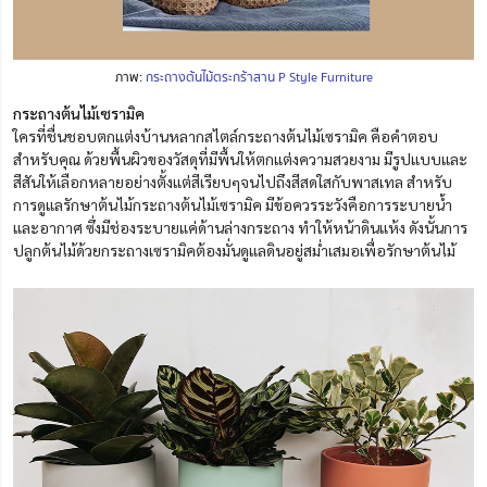
ภาพ:
กระถางต้นไม้ตระกร้าสาน P Style Furniture
กระถางต้นไม้เซรามิค
ใครที่ชื่นชอบตกแต่งบ้านหลากสไตล์กระถางต้นไม้เซรามิค คือคำตอบ
สำหรับคุณ ด้วยพื้นผิวของวัสดุที่มีพื้นให้ตกแต่งความสวยงาม มีรูปแบบและ
สีสันให้เลือกหลายอย่างตั้งแต่สีเรียบๆจนไปถึงสีสดใสกับพาสเทล สำหรับ
การดูแลรักษาต้นไม้กระถางต้นไม้เซรามิค มีข้อควรระวังคือการระบายน้ำ
และอากาศ ซึ่งมีช่องระบายแค่ด้านล่างกระถาง ทำให้หน้าดินแห้ง ดังนั้นการ
ปลูกต้นไม้ด้วยกระถางเซรามิคต้องมั่นดูแลดินอยู่สม่ำเสมอเพื่อรักษาต้นไม้