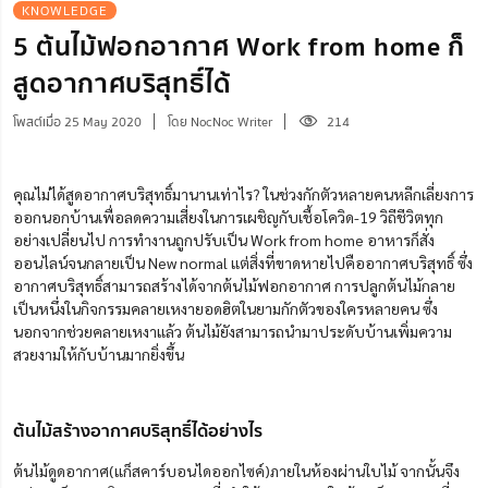
KNOWLEDGE
5 ต้นไม้ฟอกอากาศ Work from home ก็
สูดอากาศบริสุทธิ์ได้
โพสต์เมื่อ 25 May 2020
โดย NocNoc Writer
214
คุณไม่ได้สูดอากาศบริสุทธิ์มานานเท่าไร? ในช่วงกักตัวหลายคนหลีกเลี่ยงการ
ออกนอกบ้านเพื่อลดความเสี่ยงในการเผชิญกับเชื้อโควิด-19 วิถีชีวิตทุก
อย่างเปลี่ยนไป การทำงานถูกปรับเป็น Work from home อาหารก็สั่ง
ออนไลน์จนกลายเป็น New normal แต่สิ่งที่ขาดหายไปคืออากาศบริสุทธิ์ ซึ่ง
อากาศบริสุทธิ์สามารถสร้างได้จากต้นไม้ฟอกอากาศ การปลูกต้นไม้กลาย
เป็นหนึ่งในกิจกรรมคลายเหงายอดฮิตในยามกักตัวของใครหลายคน ซึ่ง
นอกจากช่วยคลายเหงาแล้ว ต้นไม้ยังสามารถนำมาประดับบ้านเพิ่มความ
สวยงามให้กับบ้านมากยิ่งขึ้น
ต้นไม้สร้างอากาศบริสุทธิ์ได้อย่างไร
ต้นไม้ดูดอากาศ(แก็สคาร์บอนไดออกไซค์)ภายในห้องผ่านใบไม้ จากนั้นจึง