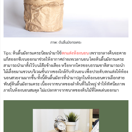
ภาพ: ต้นลิ้นมังกรแคระ
Tips: ต้นลิ้นมังกรแคระนิยมนำมาใช้
ตกแต่งห้องนอน
เพราะกลางคืนจะคาย
แก็สออกซิเจนออกมาช่วยให้อากาศถ่ายเทเวลานอน โดยต้นลิ้นมังกรแคระ
สามารถนำมาตั้งไว้บนโต๊ะข้างเตียง หรือหากใครชอบธรรมชาติสามารถนำ
ไม้เลื่อยมาแขวนบริเวณชั้นวางของใกล้กับหัวนอน เพื่อประดับตกแต่งให้ห้อง
นอนสวยงามมากขึ้น ทั้งนี้ต้นลิ้นมังกรที่นำมาปลูกในห้องนอนควรเลือกสาย
พันธุ์ต้นลิ้นมังกรแคระ เนื่องจากขนาดของลำต้นที่ไม่ใหญ่ ทำให้ทัศนียภาพ
ภายในห้องนอนสมดุล ไม่แปลกตาจากขนาดของต้นไม้ที่โดดเด่นออกมา