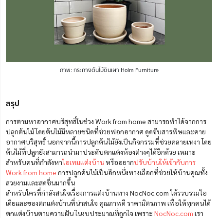
ภาพ: กระถางต้นไม้ดินเผา Holm Furniture
สรุป
การตามหาอากาศบริสุทธิ์ในช่วง Work from home สามารถทำได้จากการ
ปลูกต้นไม้ โดยต้นไม้มีหลายชนิดที่ช่วยฟอกอากาศ ดูดซึบสารพิษและคาย
อากาศบริสุทธิ์ นอกจากนี้การปลูกต้นไม้ยังเป็นกิจกรรมที่ช่วยคลายเหงา โดย
ต้นไม้ที่ปลูกยังสามารถนำมาประดับตกแต่งห้องต่างๆได้อีกด้วย เหมาะ
สำหรับคนที่กำลังหา
ไอเทมแต่งบ้าน
หรืออยาก
ปรับบ้านให้เข้ากับการ
Work from home
การปลูกต้นไม้เป็นอีกหนึ่งทางเลือกที่ช่วยให้บ้านคุณทั้ง
สวยงามและสดชื่นมากขึ้น
สำหรับใครที่กำลังสนใจเรื่องการแต่งบ้านทาง NocNoc.com ได้รวบรวมไอ
เดียและของตกแต่งบ้านที่น่าสนใจ คุณภาพดี ราคามิตรภาพ เพื่อให้ทุกคนได้
ตกแต่งบ้านตามความฝัน ในงบประมาณที่ถูกใจ เพราะ
NocNoc.com
เรา