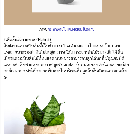
ภาพ:
กระถางต้นไม้ แคน-เอเซีย โปรดักซ์
3.ต้นลิ้นมังกรแคระ (Hahnii)
ลิ้นมังกรแคระเป็นต้นที่มีใบตั้งตรง เป็นแท่งกลมยาว ใบแบนกว้าง ปลาย
แหลม ขนาดของลำต้นไม่ใหญ่สามารถใส่ในกระถางต้นไม้ขนาดเล็กได้ ลิ้น
มังกรแคระเป็นต้นไม้ที่ทนแดด ทนหนาวสามารถปลูกได้ทุกที่ มีคุณสมบัติ
เฉพาะตัวคือช่วยฟอกอากาศ ดูดซับแก็สคาร์บอนไดออกไซด์และคายแก็สอ
อกซิเจนออก ทำให้อากาศพิษภายในบริเวณที่ปลูกต้นลิ้นมังกรแคระลดน้อย
ลง