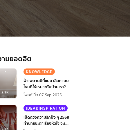
วามยอดฮิต
KNOWLEDGE
ฝ้าเพดานมีกี่แบบ เลือกแบบ
ไหนดีให้เหมาะกับบ้านเรา?
2.9K
โพสต์เมื่อ 07 Sep 2025
IDEA&INSPIRATION
เปิดดวงความรักปัง ๆ 2568
ทำนายชะตาเรื่องหัวใจ จะเป็น
2.7K
ยังไงนะ