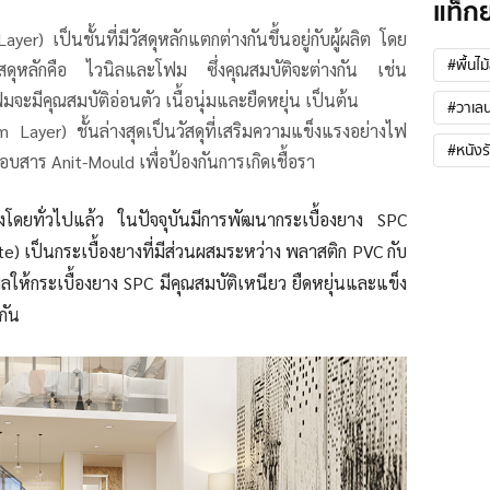
แท็ก
yer) เป็นชั้นที่มีวัสดุหลักแตกต่างกันขึ้นอยู่กับผู้ผลิต โดย
#พื้นไม
ัสดุหลักคือ ไวนิลและโฟม ซึ่งคุณสมบัติจะต่างกัน เช่น
ฟมจะมีคุณสมบัติอ่อนตัว เนื้อนุ่มและยืดหยุ่น เป็นต้น
#วาเลน
m Layer) ชั้นล่างสุดเป็นวัสดุที่เสริมความแข็งแรงอย่างไฟ
#หนังร
บสาร Anit-Mould เพื่อป้องกันการเกิดเชื้อรา
งโดยทั่วไปแล้ว ในปัจจุบันมีการพัฒนากระเบื้องยาง SPC
e) เป็นกระเบื้องยางที่มีส่วนผสมระหว่าง พลาสติก PVC กับ
ให้กระเบื้องยาง SPC มีคุณสมบัติเหนียว ยืดหยุ่นและแข็ง
กัน