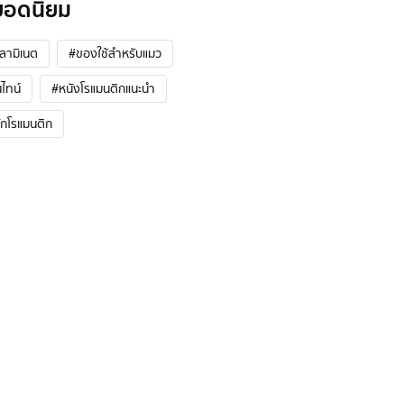
ยอดนิยม
้ลามิเนต
#ของใช้สำหรับแมว
ไทน์
#หนังโรแมนติกแนะนํา
ักโรแมนติก