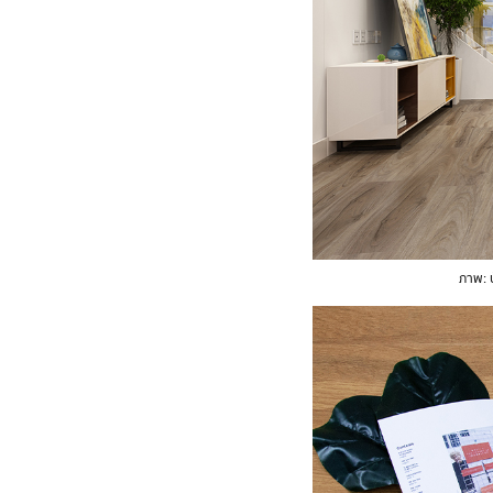
ภาพ: บ