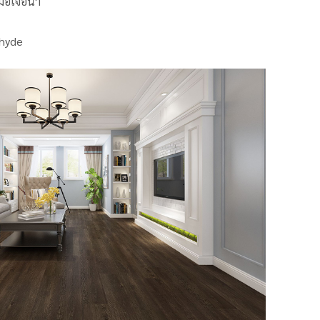
มื่อเจอน้ำ
ehyde