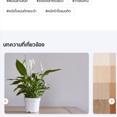
#พื้นไม้ลามิเนต
#ของใช้สำหรับแมว
#วาเลนไทน์
#หนังโรแมนติกแนะนํา
#หนังรักโรแมนติก
บทความที่เกี่ยวข้อง