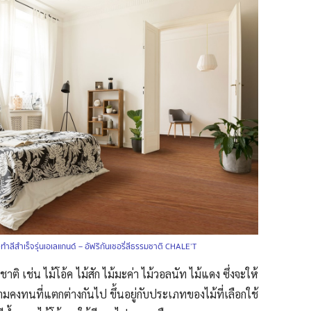
ิงทำสีสำเร็จรุ่นเอเลแกนด์ – อัฟริกันเชอรี่สีธรรมชาติ CHALE’T
มชาติ เช่น ไม้โอ้ค ไม้สัก ไม้มะค่า ไม้วอลนัท ไม้แดง ซึ่งจะให้
มคงทนที่แตกต่างกันไป ขึ้นอยู่กับประเภทของไม้ที่เลือกใช้