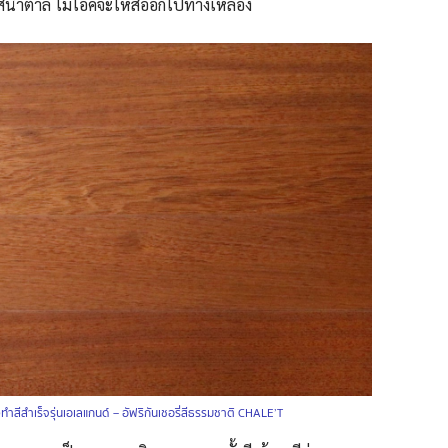
สีน้ำตาล ไม้โอ้คจะให้สีออกไปทางเหลือง
ิงทำสีสำเร็จรุ่นเอเลแกนด์ – อัฟริกันเชอรี่สีธรรมชาติ CHALE’T