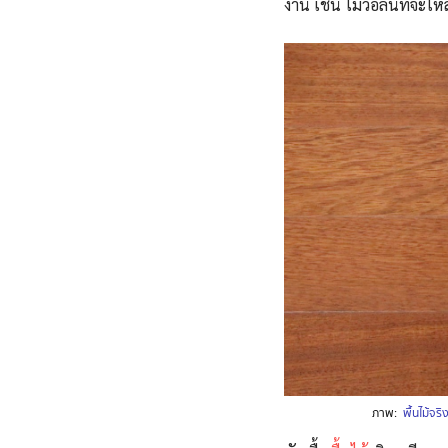
งาน เช่น ไม้วอลนัทจะให้
ภาพ:
พื้นไม้จร