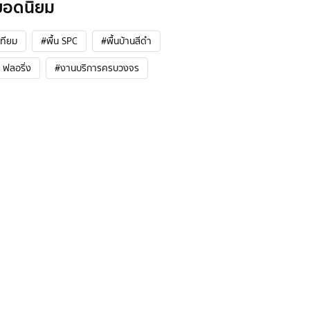
ยอดนิยม
ทียม
#พื้น SPC
#พื้นบ้านสีดำ
ฟลอริ่ง
#งานบริการครบวงจร