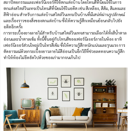
สถาปัตยกรรมและเฟอร์นิเจอร์ที่ใช้ตกแต่งบ้าน โดยโทนสีที่นิยมใช้ในการ
ตกแต่งสไตล์วินเทจเป็นโทนสีที่นิยมใช้ในอดีต เช่น สีเหลือง, สีส้ม, สีแดงและ
สีฟ้าอ่อน สำหรับการแต่งบ้านสไตล์วินเทจเป็นบ้านที่มีเสน่ห์ผ่านรูปลักษณ์
และเรื่องราวของสิ่งของตกแต่งบ้าน ซึ่งให้ความรู้สึกเหมือนย้อนกลับไปยัง
อดีตอีกครั้ง
การกระเบื้องยางลายไม้สำหรับบ้านสไตล์วินเทจสามารถเลือกได้ทั้งสีน้ำตาล
อ่อนและน้ำตาลเข้ม ทั้งนี้ขึ้นอยู่กับโทนสีของเฟอร์นิเจอร์ภายในห้อง อาทิ
เฟอร์นิเจอร์ส่วนใหญ่เป็นโทรสีเข้ม ซึ่งให้ความรู้สึกหนักแน่นและรุนแรง การ
ตัดอารมณ์ด้วยกระเบื้องยาวลายไม้สีอ่อนเป็นอีกวิธีที่ช่วยลดทอนความรู้สึก
ทำให้ห้องไม่อึดอัดไปด้วยของเก่ามากจนเกินไป