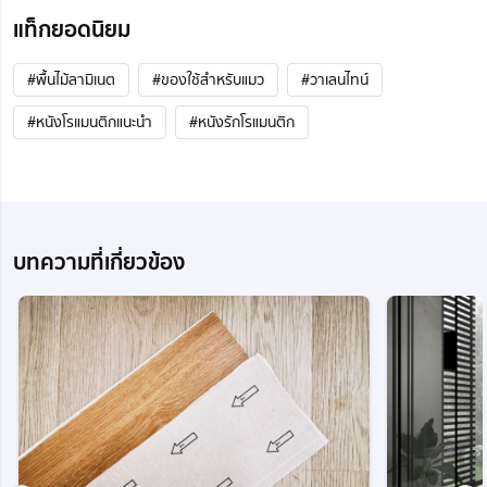
แท็กยอดนิยม
#พื้นไม้ลามิเนต
#ของใช้สำหรับแมว
#วาเลนไทน์
#หนังโรแมนติกแนะนํา
#หนังรักโรแมนติก
บทความที่เกี่ยวข้อง