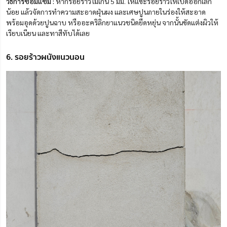
วิธีการซ่อมแซม :
หากรอยร้าวไม่เกิน 5 มม. ให้แซะรอยร้าวให้เปิดออกเล็ก
น้อย แล้วจัดการทำความสะอาดฝุ่นผง และเศษปูนภายในร่องให้สะอาด
พร้อมอุดด้วยปูนฉาบ หรืออะคริลิกยาแนวชนิดยืดหยุ่น จากนั้นขัดแต่งผิวให้
เรียบเนียน และทาสีทับได้เลย
6. รอยร้าวผนังแนวนอน