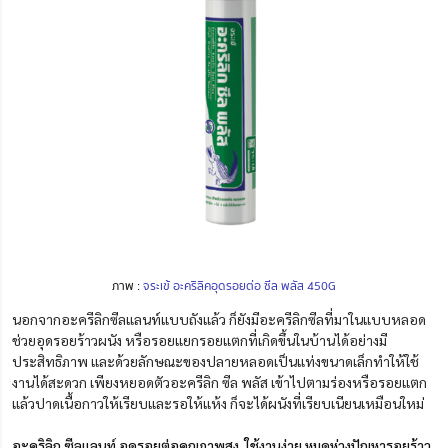
ภาพ :
จระเข้ อะคริลิคอุดรอยต่อ ซีล พลัส 450G
นอกจากอะครีลิกซีลแลนท์แบบถังแล้ว ก็ยังมีอะครีลิกซีลที่มาในแบบหลอด
ช่วยอุดรอยร้าวผนัง หรือรอยแยกรอยแตกที่เกิดขึ้นในบ้านได้อย่างมี
ประสิทธิภาพ และด้วยลักษณะของปลายหลอดเป็นแท่งขนาดเล็กทำให้ใช้
งานได้สะดวก เพียงหยอดตัวอะครีลิก ซีล พลัส เข้าไปตามร่องหรือรอยแตก
แล้วปาดเนื้อกาวให้เรียบและรอให้แห้ง ก็จะได้ผนังที่เรียบเนียนเหมือนใหม่
อะคริลิก ซีลแลนท์ อุดรอยต่อคุณภาพสู
ง ใช้งานง่าย หมดห่วงปัญหารอยร้าว