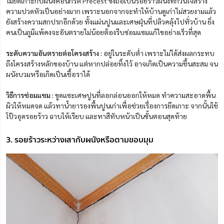
ไม่ยึดเกาะกับผนังคอนกรีต Precest ซึ่งถือเป็นรอยร้าวผนังที่กวนใจสร้าง
ความปวดหัวเป็นอย่างมาก เพราะนอกจากจะทำให้บ้านดูเก่าไม่สวยงามแล้ว
ยังสร้างความสกปรกอีกด้วย ทั้งแผ่นปูนและเศษฝุ่นที่ปลิวคลุ้งไปทั่วบ้าน ยิ่ง
คนเป็นภูมิแพ้คงจะอันตรายไม่น้อยต้องรีบซ่อมแซมแก้ไขอย่างเร็วที่สุด
ระดับความอันตรายต่อโครงสร้าง :
อยู่ในระดับต่ำ เพราะไม่ได้ส่งผลกระทบ
ถึงโครงสร้างหลักของบ้าน แต่หากปล่อยทิ้งไว้ อาจเกิดเป็นความชื้นสะสม จน
ผนังบวมหรือเกิดเป็นเชื้อราได้
วิธีการซ่อมแซม :
ขูดแซะเศษปูนที่ลอกล่อนออกให้หมด ทำความสะอาดพื้น
ผิวให้หมดจด แล้วทาน้ำยารองพื้นปูนเก่าเพื่อช่วยเรื่องการยึดเกาะ จากนั้นใช้
โป๊วอุดรอยร้าว ฉาบให้เรียบ และทาสีทับหน้าเป็นขั้นตอนสุดท้าย
3. รอยร้าวระหว่างเสากับผนังหรือตามขอบมุม