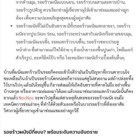
จากด้านมุม, รอยร้าวผนังแนวนอน, รอยร้าวบนเสาและคานบ้าน,
รอยร้าวรูปตัวยู ควรเรียกช่างผู้เชี่ยวชาญให้เข้ามาซ่อมแซมอย่างถูก
ต้อง เพื่อความปลอดภัยสูงสุดของผู้อยู่อาศัย
รอยร้าวผนังที่ไม่เป็นอันตราย มีทั้งรอยร้าวผนังแตกลายงา, รอยร้าว
ผนังจากปูน Skim ร่อน, รอยร้าวระหว่างเสากับผนังหรือตามขอบมุม,
รอยร้าวผนังแนวตั้ง, รอยแตกร้าวบนพื้น, รอยร้าวขอบประตู
หน้าต่าง ซึ่งสามารถแก้ไขได้ง่าย ๆ ด้วยน้ำยารองพื้นปูนเก่า, โพลีเมอร์
สำเร็จรูป, อะคริลิคโป๊ว หรือ ไอเทมจัดการผนังร้าวเบื้องต้นอื่นๆ
บ้านที่ผนังแตกร้าวเป็นรอยก็คงจะเข้าใจดีว่ามันเป็นปัญหาที่กวนตากวนใจ
ซะเหลือเกิน ถ้าเป็นรอยร้าวนิดหน่อยก็อาจจะแค่ดูไม่สวยงาม แต่ถ้าปล่อยทิ้ง
ไว้นานไปๆ แล้วมันใหญ่ขึ้น ก็อาจส่งผลให้เกิดอันตรายที่คาดไม่ถึง อย่างพื้น
บ้านทรุด หรืออาคารถล่มลงมาได้เลย แล้วจะมาซ่อมรอยแตกร้าวผนังนั้นก็คง
ยากแล้ว
NocNoc
จะพาไปดูตั้งแต่สาเหตุต้นตอของรอยร้าวผนัง
จนถึง
เทคนิคการซ่อมง่ายๆ ที่ทำได้ด้วยตัวเองหรือในบางรอยร้าวที่ต้องอาศัย
วิศวกรผู้เชี่ยวชาญเข้ามาซ่อมแซมอย่างถูกวิธี
รอยร้าวผนังมีกี่แบบ? พร้อมระดับความอันตราย