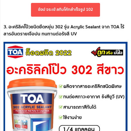
ช้อป จระเข้ สกิมโค้ทสำเร็จรูป 102
3. อะคริลิคโป๊วชนิดยืดหยุ่น 302 รุ่น Acrylic Sealant จาก TOA ไร้
สารอันตรายเจือปน ทนทานต่อรังสี UV