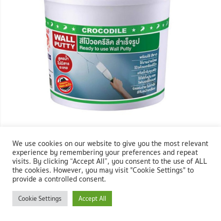
We use cookies on our website to give you the most relevant
experience by remembering your preferences and repeat
ภาพ :
จระเข้ วอลล์พัตตี้ โป๊วผนัง 1.2 กก.
visits. By clicking “Accept All”, you consent to the use of ALL
the cookies. However, you may visit "Cookie Settings" to
จัดการรอยแตกร้าวเจ้าปัญหาได้ง่ายๆ ด้วยสีโป๊วอะคริลิกสำเร็จรูป Wall
provide a controlled consent.
Putty จาก จระเข้ ขนาด 1.2 กก. สูตรน้ำ อุดง่าย แห้งเร็ว ไม่ทำให้สีทับหน้า
เหลือง จะผิวคอนกรีต, ปูนฉาบ, ยิปซั่ม, ไฟเบอร์ซีเมนต์ หรือไม้สังเคราะก์ ก็
Cookie Settings
Accept All
สามารถปกปิดรอยร้าวได้เรียบเนียน เป็นมิตรกับสิ่งแวดล้อม เพราะไม่มีสาร
ปรอท, ตะกั่ว และสารระเหย ใช้งานได้อย่างปลอดภัย