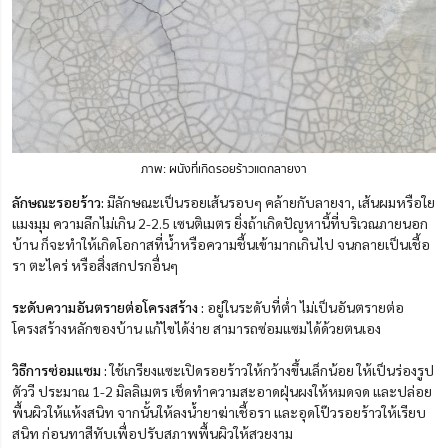
ภาพ: ผนังที่เกิดรอยร้าวแตกลายงา
ลักษณะรอยร้าว:
มีลักษณะเป็นรอยเส้นรอบๆ คล้ายกับลายงา, เส้นผมหรือใย
แมงมุม ความลึกไม่เกิน 2-2.5 เซนติเมตร ยิ่งถ้าเกิดปัญหานี้ที่บริเวณภายนอก
บ้าน ก็จะทำให้เกิดโอกาสที่น้ำหรือความชื้นเข้ามากเกินไป จนกลายเป็นเชื้อ
รา ตะไคร่ หรือสิ่งสกปรกอื่นๆ
ระดับความอันตรายต่อโครงสร้าง :
อยู่ในระดับที่ต่ำ ไม่เป็นอันตรายต่อ
โครงสร้างหลักของบ้าน แก้ไขได้ง่าย สามารถซ่อมแซมได้ด้วยตนเอง
วิธีการซ่อมแซม :
ใช้เกรียงแซะเปิดรอยร้าวให้กว้างขึ้นเล็กน้อย ให้เป็นร่องรูป
ตัววี ประมาณ 1-2 มิลลิเมตร เช็ดทำความสะอาดฝุ่นผงให้หมดจด และปล่อย
พื้นผิวให้แห้งสนิท จากนั้นให้ลงน้ำยาฆ่าเชื้อรา และอุดโป๊วรอยร้าวให้เรียบ
สนิท ก่อนทาสีทับเพื่อปรับสภาพพื้นผิวให้สวยงาม