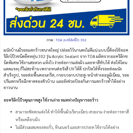
ภาพ :
TOA อะคริลิคโป๊ว 302
ผนังบ้านมีรอยแตกร้าวขนาดใหญ่ ปล่อยไว้นานคงไม่ดีแน่ แบบนี้ต้องใช้อะค
ริลิกโป๊วชนิดยืดหยุ่น 302 รุ่น Acrylic Sealant จาก TOA ผลิตจากอะคริลิกช
นิดพิเศษ ใช้งานสะดวก แห้งไว ง่ายต่อการแต่งผิว และทาสีทับได้ ต่อให้โดน
แดดแรงๆ ก็ไม่สะท้าน เพราะทนต่อรังสี UV ได้ดี ปกปิดได้ทั้งรอยต่อผนัง
สำเร็จรูป, รอยต่อพื้นคอนกรีต, กรอบวงกบประตู-หน้าต่างอะลูมิเนียม, รอย
ปริแตกหรือฉีกขาดของตัวบ้าน และยังช่วยป้องกันการแตกร้าวซ้ำได้อย่าง
ยาวนาน
อะคริลิกโป๊วคุณภาพสูง ใช้งานง่าย หมดห่วงปัญหารอยร้าว
สามารถขัดตกแต่งได้ ทำให้พื้นผิวเรียบเนียบ สวยงาม ง่ายต่อการทาสี
หรือเคลือบผิว
ไม่มีส่วนผสมของตะกั่ว, ทินเนอร์ และสารปรอท ใช้งานได้อย่าง