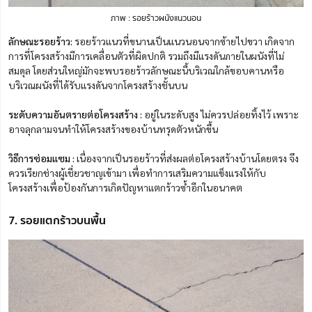
ภาพ : รอยร้าวผนังแนวนอน
ลักษณะรอยร้าว:
รอยร้าวแนวที่ขนานเป็นแนวนอนจากซ้ายไปขวา เกิดจาก
การที่โครงสร้างมีการเคลื่อนตัวที่ผิดปกติ รวมถึงมีแรงดันภายในผนังที่ไม่
สมดุล โดยส่วนใหญ่มักจะพบรอยร้าวลักษณะนี้บริเวณใกล้ขอบคานหรือ
บริเวณผนังที่ได้รับแรงดันจากโครงสร้างชั้นบน
ระดับความอันตรายต่อโครงสร้าง :
อยู่ในระดับสูง ไม่ควรปล่อยทิ้งไว้ เพราะ
อาจลุกลามจนทำให้โครงสร้างของบ้านทรุดตัวหนักขึ้น
วิธีการซ่อมแซม :
เนื่องจากเป็นรอยร้าวที่ส่งผลต่อโครงสร้างบ้านโดยตรง จึง
ควรเรียกช่างผู้เชี่ยวชาญเข้ามา เพื่อทำการเสริมความแข็งแรงให้กับ
โครงสร้างเพื่อป้องกันการเกิดปัญหาแตกร้าวซ้ำอีกในอนาคต
7. รอยแตกร้าวบนพื้น