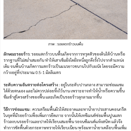
ภาพ : รอยแตกร้าวบนพื้น
ลักษณะรอยร้าว:
รอยแตกร้าวบนพื้นเกิดจากการทรุดตัวของดินใต้บ้านหรือ
รากฐานที่ไม่สม่ำเสมอกัน ทำให้เสาเข็มฝั่งใดฝั่งหนึ่งถูกดึงรั้งไปจากตำแหน่ง
เดิม จนพื้นบ้านเกิดการแตกร้าวเป็นแนวยาวขนานไปกับผนัง โดยจะมีความ
กว้างอยู่ที่ประมาณ 0.5-1 มิลลิเมตร
ระดับความอันตรายต่อโครงสร้าง :
อยู่ในระดับปานกลาง สามารถซ่อมแซม
ได้ด้วยตนเอง และไม่ควรปล่อยทิ้งไว้นาน เพราะอาจทำให้น้ำหรือความชื้น
ซึมเข้าสู่โครงสร้างของพื้น และเกิดเป็นรอยร้าวลุกลามมากขึ้น
วิธีการซ่อมแซม :
ควรเตรียมพื้นผิวให้สะอาดและทาน้ำยาประสานคอนกรีต
ในจุดที่มีรอยร้าวเพื่อเพิ่มการยึดเกาะ จากนั้นให้เทซีเมนต์ซ่อมพื้นปูนแตก
ร้าวลงบนรอยร้าวและปาดให้เรียบเสมอพื้น รอจนซีเมนต์แห้งสนิท แล้วจึง
ทำการขัดพื้นด้วยกระดาษทรายให้เรียบเนียน พร้อมทาน้ำยาเคลือบพื้นเพิ่ม