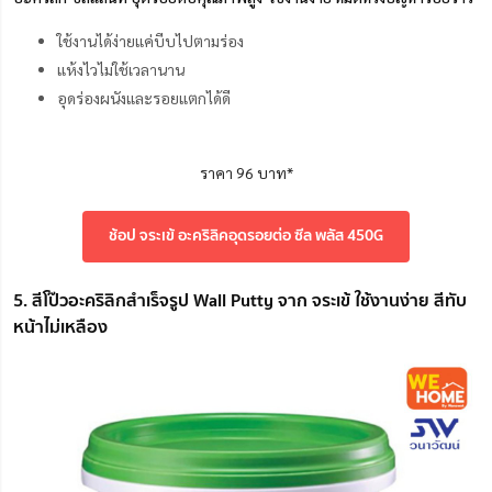
ใช้งานได้ง่ายแค่บีบไปตามร่อง
แห้งไวไม่ใช้เวลานาน
อุดร่องผนังและรอยแตกได้ดี
ราคา 96 บาท*
ช้อป จระเข้ อะคริลิคอุดรอยต่อ ซีล พลัส 450G
5. สีโป๊วอะคริลิกสำเร็จรูป Wall Putty จาก จระเข้ ใช้งานง่าย สีทับ
หน้าไม่เหลือง