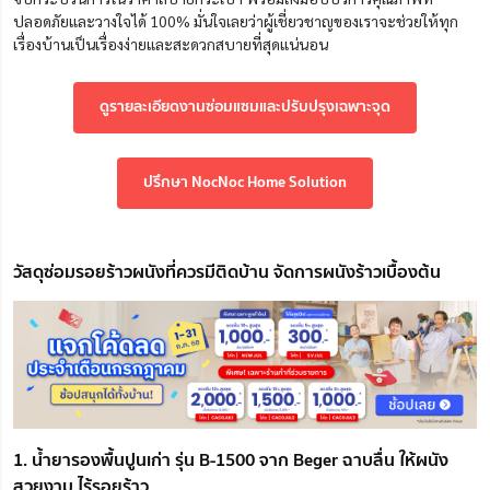
ปลอดภัยและวางใจได้ 100% มั่นใจเลยว่าผู้เชี่ยวชาญของเราจะช่วยให้ทุก
เรื่องบ้านเป็นเรื่องง่ายและสะดวกสบายที่สุดแน่นอน
ดูรายละเอียดงานซ่อมแซมและปรับปรุงเฉพาะจุด
ปรึกษา NocNoc Home Solution
วัสดุซ่อมรอยร้าวผนังที่ควรมีติดบ้าน จัดการผนังร้าวเบื้องต้น
1. น้ำยารองพื้นปูนเก่า รุ่น B-1500 จาก Beger ฉาบลื่น ให้ผนัง
สวยงาม ไร้รอยร้าว