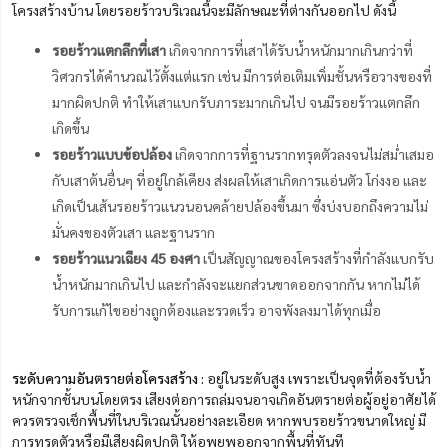
โครงสร้างบ้าน โดยรอยร้าวบริเวณนี้จะมีลักษณะที่ต่างกันออกไป ดังนี้
รอยร้าวแตกลึกที่เสา
เกิดจากการที่เสาได้รับน้ำหนักมากเกินกว่าที่
วิศวกรได้คำนวณไว้ตั้งแต่แรก เช่น มีการต่อเติมเพิ่มชั้นหรือวางของที่
มากผิดปกติ ทำให้เสาแบกรับภาระมากเกินไป จนมีรอยร้าวแตกลึก
เกิดขึ้น
รอยร้าวแบบข้อปล้อง
เกิดจากการที่ฐานรากทรุดตัวลงจนไม่สม่ำเสมอ
กับเสาต้นอื่นๆ ที่อยู่ใกล้เคียง ส่งผลให้เสาเกิดการแอ่นตัว โก่งงอ และ
เกิดเป็นเส้นรอยร้าวแนวนอนคล้ายปล้องขึ้นมา ซึ่งบ่งบอกถึงความไม่
มั่นคงของตัวเสา และฐานราก
รอยร้าวแนวเฉียง 45 องศา
เป็นสัญญาณของโครงสร้างที่กำลังแบกรับ
น้ำหนักมากเกินไป และกำลังจะแยกส่วนขาดออกจากกัน หากไม่ได้
รับการแก้ไขอย่างถูกต้องและรวดเร็ว อาจพังลงมาได้ทุกเมื่อ
ระดับความอันตรายต่อโครงสร้าง :
อยู่ในระดับสูง เพราะเป็นจุดที่ต้องรับน้ำ
หนักจากชั้นบนโดยตรง เสียงต่อการถล่มจนอาจเกิดอันตรายต่อผู้อยู่อาศัยได้
ควรตรวจเช็กพื้นที่ในบริเวณนั้นอย่างละเอียด หากพบรอยร้าวขนาดใหญ่ มี
การทรุดตัวหรือมีเสียงผิดปกติ ให้อพยพออกจากพื้นที่ทันที