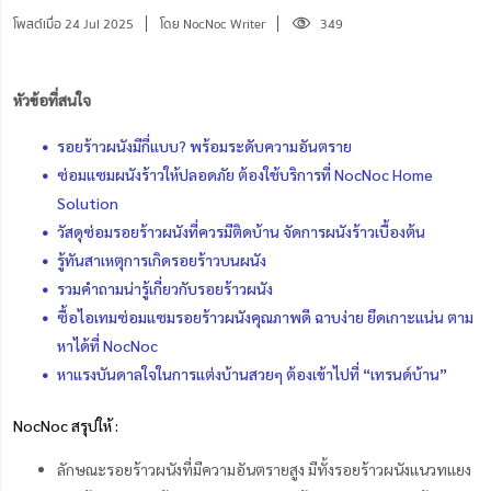
โพสต์เมื่อ 24 Jul 2025
โดย NocNoc Writer
349
หัวข้อที่สนใจ
รอยร้าวผนังมีกี่แบบ? พร้อมระดับความอันตราย
ซ่อมแซมผนังร้าวให้ปลอดภัย ต้องใช้บริการที่ NocNoc Home
Solution
วัสดุซ่อมรอยร้าวผนังที่ควรมีติดบ้าน จัดการผนังร้าวเบื้องต้น
รู้ทันสาเหตุการเกิดรอยร้าวบนผนัง
รวมคำถามน่ารู้เกี่ยวกับรอยร้าวผนัง
ซื้อไอเทมซ่อมแซมรอยร้าวผนังคุณภาพดี ฉาบง่าย ยึดเกาะแน่น ตาม
หาได้ที่ NocNoc
หาแรงบันดาลใจในการแต่งบ้านสวยๆ ต้องเข้าไปที่ “เทรนด์บ้าน”
NocNoc สรุปให้ :
ลักษณะรอยร้าวผนังที่มีความอันตรายสูง มีทั้งรอยร้าวผนังแนวทแยง