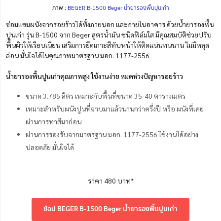
ภาพ :
BEGER B-1500 Beger น้ำยารองพื้นปูนเก่า
ซ่อมแซมผนังจากรอยร้าวได้ทั้งภายนอก และภายในอาคาร ด้วยน้ำยารองพื้น
ปูนเก่า รุ่น B-1500 จาก Beger สูตรน้ำมัน ชนิดฟิล์มใส มีคุณสมบัติช่วยปรับ
พื้นผิวให้เรียบเนียน เสริมการยึดเกาะสีทับหน้าให้ติดแน่นทนนาน ไม่มีหลุด
ล่อน มั่นใจได้ในคุณภาพมาตรฐาน มอก. 1177-2556
น้ำยารองพื้นปูนเก่าคุณภาพสูง ใช้งานง่าย หมดห่วงปัญหารอยร้าว
ขนาด 3.785 ลิตร เหมาะกับพื้นที่ขนาด 35-40 ตารางเมตร
เหมาะสำหรับผนังปูนที่ฉาบมาแล้วนานกว่าครึ่งปี หรือ ผนังที่เคย
ผ่านการทาสีมาก่อน
ผ่านการรองรับจากมาตรฐาน มอก. 1177-2556 ใช้งานได้อย่าง
ปลอดภัย มั่นใจได้
ราคา 480 บาท*
ช้อป BEGER B-1500 Beger น้ำยารองพื้นปูนเก่า