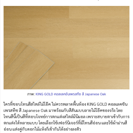
ภาพ:
KING GOLD คอลเลคชันเพรสทีช สี Japanese Oak
ใครที่ชอบโทนสีสไตล์ไม้โอ๊ค ไม่ควรพลาดพื้นห้อง KING GOLD คอลเลคชัน
เพรสทีช สี Japanese Oak มาพร้อมกับสีสันแบบลายไม้โอ๊คของจริง โดย
โทนสีนี้เป็นสีที่ตอบโจทย์การตกแต่งสไตล์มินิมอล เพราะสบายตาเข้ากับการ
ตกแต่งได้หลายแบบ โดยเลือกใช้เฟอร์นิเจอร์ที่มีโทนสีอ่อน และใช้ผ้าม่านสี
อ่อน แต่งคู่กับดอกไม้แห้งก็เข้ากันได้อย่างลงตัว