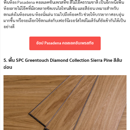
พื้นห้อง Pasadena คอลเลคชันเพรสทีช สีไม้โอ๊คธรรมชาติ เป็นอีกหนึ่งพื้น
ห้องลายไม้โอ๊คที่มีลวดลายชัดเจนไล่โทนสีเข้ม และสีอ่อน เหมาะสำหรับ
ตกแต่งในห้องนอน ห้องนั่งเล่น รวมไปถึงห้องครัว ช่วยให้บรรยากาศอบอุ่น
มากขึ้น หรือจะเลือกใช้ตกแต่งกับเฟอร์นิเจอร์สไตล์โมเดิร์นก็ยังเข้ากันได้เป็น
อย่างดี
ช้อป Pasadena คอลเลคชันเพรสทีช
5. พื้น SPC Greentouch Diamond Collection Sierra Pine สีส้ม
อ่อน