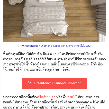
ภาพ:
Greentouch Diamond Collection Sierra Pine สีส้มอ่อน
พื้นห้องรุ่นนี้มีลายไม้ค่อนข้างชัดเจน และมีโทนสีเข้มกว่าลายไม้แบบอื่น จึง
ควรตกแต่งคู่กับเฟอร์นิเจอร์สีเอิร์ธโทน หรือเน้นการใช้สีขาวตกแต่งเป็นหลัก
เพราะจะช่วยให้พื้นห้องดูโดดเด่นมากยิ่งขึ้น และควรให้แสงสว่างเข้าถึงห้อง
ได้มากเพื่อให้ภาพรวมภายในห้องดูกว้างมากยิ่งขึ้น
ช้อป Greentouch Diamond Collection
นอกจากการเลือก
พื้นห้อง
สไตล์มินิมอล
หรือพื้น
ลายไม้
ให้เหมาะกับการ
ตกแต่ง ให้สวยงามแล้ว ยังควรเลือกพื้นห้องที่ผลิตจากวัสดุคุณภาพ ใช้งานได้
อย่างยาวนาน ติดตั้งได้อย่างสะดวก เพื่อประหยัดเวลา และค่าใช้จ่าย