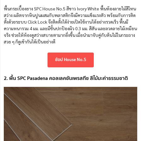
พื้นกระเบื้องยาง SPC House No.5 สีขาว Ivory White พื้นห้องลายไม้สีโทน
สว่าง ผลิตจากหินปูนผสมกับพลาสติกจึงมีความแข็งแรงตัว พร้อมกับการติด
ตั้งด้วยระบบ Click Lock จึงติดตั้งได้ง่ายเปิดใช้งานได้อย่างรวดเร็ว พื้นมี
ความหนารวม 4 มม. และมีชั้นปกป้องผิว 0.3 มม. สีสัน และลวดลายไม้เหมือน
จริง ช่วยให้ห้องดูสว่างสบายตามากยิ่งขึ้น เมื่อนำมาจับคู่กับต้นไม้ในกระถาง
สวย ๆ ก็ดูเข้ากันได้เป็นอย่างดี
ช้อป House No.5
2. พื้น SPC Pasadena คอลเลคชันเพรสทีช สีไม้มะค่าธรรมชาติ