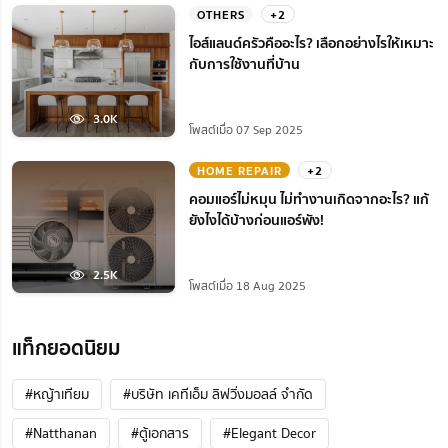
OTHERS
+2
ไอส์แลนด์ครัวคืออะไร? เลือกอย่างไรให้เหมาะ
กับการใช้งานที่บ้าน
3.0K
โพสต์เมื่อ 07 Sep 2025
HOME REPAIR
+2
คอมแอร์ไม่หมุน ไม่ทํางานเกิดจากอะไร? แก้
ยังไงได้บ้างก่อนแอร์พัง!
2.5K
โพสต์เมื่อ 18 Aug 2025
แท็กยอดนิยม
#หญ้าเทียม
#บริษัท เคทีเอ็ม ลิฟวิ่งมอลล์ จำกัด
#Natthanan
#ตู้เอกสาร
#Elegant Decor