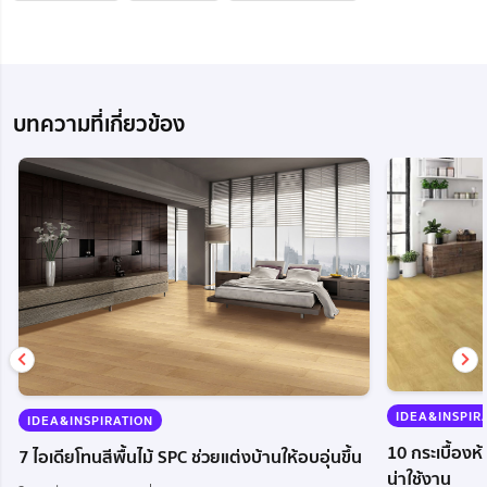
บทความที่เกี่ยวข้อง
IDEA&INSPIR
IDEA&INSPIRATION
10 กระเบื้องห
7 ไอเดียโทนสีพื้นไม้ SPC ช่วยแต่งบ้านให้อบอุ่นขึ้น
น่าใช้งาน