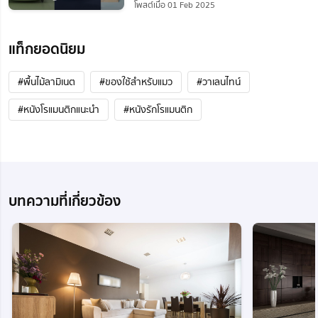
โพสต์เมื่อ 01 Feb 2025
แท็กยอดนิยม
#พื้นไม้ลามิเนต
#ของใช้สำหรับแมว
#วาเลนไทน์
#หนังโรแมนติกแนะนํา
#หนังรักโรแมนติก
บทความที่เกี่ยวข้อง