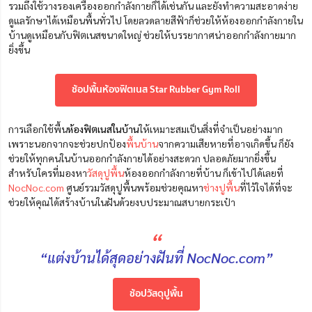
รวมถึงใช้วางรองเครื่องออกกำลังกายก็ได้เช่นกัน และยังทำความสะอาดง่าย
ดูแลรักษาได้เหมือนพื้นทั่วไป โดยลวดลายสีฟ้าก็ช่วยให้ห้องออกกำลังกายใน
บ้านดูเหมือนกับฟิตเนสขนาดใหญ่ ช่วยให้บรรยากาศน่าออกกำลังกายมาก
ยิ่งขึ้น
ช้อปพื้นห้องฟิตเนส Star Rubber Gym Roll
การเลือกใช้พื้น
ห้องฟิตเนสในบ้าน
ให้เหมาะสมเป็นสิ่งที่จำเป็นอย่างมาก
เพราะนอกจากจะช่วยปกป้อง
พื้นบ้าน
จากความเสียหายที่อาจเกิดขึ้น ก็ยัง
ช่วยให้ทุกคนในบ้านออกกำลังกายได้อย่างสะดวก ปลอดภัยมากยิ่งขึ้น
สำหรับใครที่มองหา
วัสดุปูพื้น
ห้องออกกำลังกายที่บ้าน ก็เข้าไปได้เลยที่
NocNoc.com
ศูนย์รวมวัสดุปูพื้นพร้อมช่วยคุณหา
ช่างปูพื้น
ที่ไว้ใจได้ที่จะ
ช่วยให้คุณได้สร้างบ้านในฝันด้วยงบประมาณสบายกระเป๋า
“
“แต่งบ้านได้สุดอย่างฝันที่ NocNoc.com”
ช้อปวัสดุปูพื้น