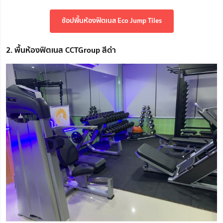
ช้อปพื้นห้องฟิตเนส Eco Jump Tiles
2. พื้นห้องฟิตเนส CCTGroup สีดำ