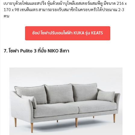
เบาะบุด้วยโฟมและสปริง
หุ้มด้วยผ้าบุโพลีเอสเตอร์ผสมพียู
มีขนาด 216 x
170 x 98 เซนติเมตร สามารถรองรับสมาชิกในครอบครัวได้ประมาณ 2-3
คน
ช้อป โซฟาปรับเอนไฟฟ้า KUKA รุ่น KEATS
7. โซฟา Pulito 3 ที่นั่ง NIKO สีเทา