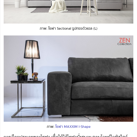
ภาพ: โซฟา Sectional รูปทรงตัวแอล (L)
ภาพ:
โซฟา MAXXIM I-Shape
การเลือกประเภทของโซฟา เพื่อให้ได้โซฟานั่งสบาย ตอบโจทย์ไลฟ์สไตล์