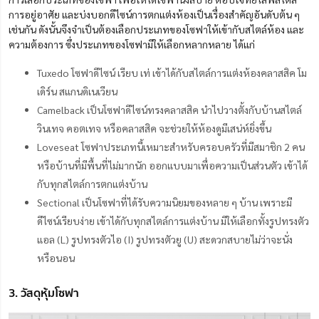
การอยู่อาศัย และบ่งบอกดีไซน์การตกแต่งห้องเป็นเรื่องสำคัญอันดับต้น ๆ
เช่นกัน ดังนั้นจึงจำเป็นต้องเลือกประเภทของโซฟาให้เข้ากับสไตล์ห้อง และ
ความต้องการ ซึ่งประเภทของโซฟามีให้เลือกหลากหลาย ได้แก่
Tuxedo โซฟาดีไซน์ เรียบ เท่ เข้าได้กับสไตล์การแต่งห้องคลาสสิค โม
เดิร์น สแกนดิเนเวียน
Camelback เป็นโซฟาดีไซน์ทรงคลาสสิค นำไปวางตั้งกับบ้านสไตล์
วินเทจ คอตเทจ หรือคลาสสิค จะช่วยให้ห้องดูมีเสน่ห์ยิ่งขึ้น
Loveseat โซฟาประเภทนี้เหมาะสำหรับครอบครัวที่มีสมาชิก 2 คน
หรือบ้านที่มีพื้นที่ไม่มากนัก ออกแบบมาเพื่อความเป็นส่วนตัว เข้าได้
กับทุกสไตล์การตกแต่งบ้าน
Sectional เป็นโซฟาที่ได้รับความนิยมของหลาย ๆ บ้าน เพราะมี
ดีไซน์เรียบง่าย เข้าได้กับทุกสไตล์การแต่งบ้าน มีให้เลือกทั้งรูปทรงตัว
แอล (L) รูปทรงตัวไอ (I) รูปทรงตัวยู (U) สะดวกสบายไม่ว่าจะนั่ง
หรือนอน
3. วัสดุหุ้มโซฟา