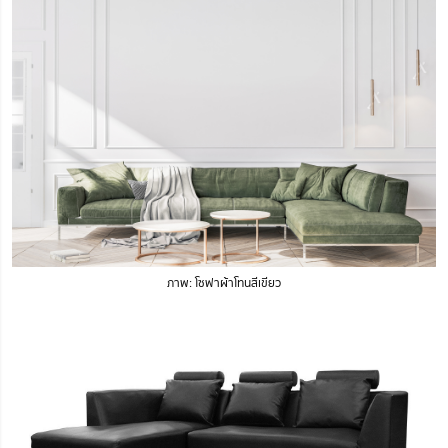
ภาพ: โซฟาผ้าโทนสีเขียว