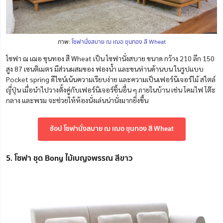
ภาพ:
โซฟานั่งสบาย ฌ เฌอ ขุนทอง สี Wheat
โซฟา ฌ เฌอ ขุนทอง สี Wheat เป็น โซฟานั่งสบาย ขนาด กว้าง 210 ลึก 150
สูง 87 เซนติเมตร มีส่วนผสมของ ฟองน้ำ และขนห่านด้านบน ในรูปแบบ
Pocket spring ดีไซน์เน้นความเรียบง่าย และความเป็นเฟอร์นิเจอร์ไม้ สไตล์
ญี่ปุ่น เมื่อนำไปวางตั้งคู่กับเฟอร์นิเจอร์ชิ้นอื่น ๆ ภายในบ้าน เช่น โคมไฟ โต๊ะ
กลาง และพรม จะช่วยให้ห้องนั่งเล่นน่านั่งมากยิ่งขึ้น
ช้อป โซฟานั่งสบาย ฌ เฌอ ขุนทอง สี Wheat
5. โซฟา ชุด Bony ไม้เบญจพรรณ สีขาว