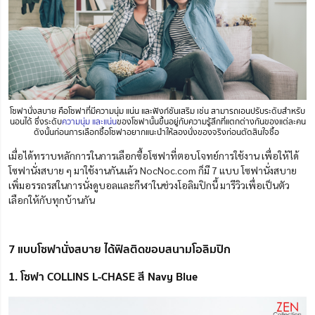
โซฟานั่งสบาย คือโซฟาที่มีความนุ่ม แน่น และฟังก์ชันเสริม เช่น สามารถเอนปรับระดับสำหรับ
นอนได้ ซึ่งระดับ
ความนุ่ม และแน่น
ของโซฟานั้นขึ้นอยู่กับความรู้สึกที่แตกต่างกันของแต่ละคน
ดังนั้นก่อนการเลือกซื้อโซฟาอยากแนะนำให้ลองนั่งของจริงก่อนตัดสินใจซื้อ
เมื่อได้ทราบหลักการในการเลือกซื้อโซฟาที่ตอบโจทย์การใช้งาน เพื่อให้ได้
โซฟานั่งสบาย ๆ มาใช้งานกันแล้ว NocNoc.com ก็มี 7 แบบ โซฟานั่งสบาย
เพิ่มอรรถรสในการนั่งดูบอลและกีฬาในช่วงโอลิมปิกนี้ มารีวิวเพื่อเป็นตัว
เลือกให้กับทุกบ้านกัน
7 แบบโซฟานั่งสบาย ได้ฟิลติดขอบสนามโอลิมปิก
1. โซฟา COLLINS L-CHASE สี Navy Blue