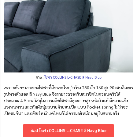
ภาพ:
โซฟา COLLINS L-CHASE สี Navy Blue
เพราะด้วยขนาดของโซฟาที่มีขนาดใหญ่ กว้าง 280 ลึก 160 สูง 90 เซนติเมตร
รูปทรงตัวแอล สี Navy Blue จึงสามารถรองรับสมาชิกในครอบครัวได้
ประมาณ 4-5 คน วัสดุในการผลิตโซฟามีคุณภาพสูง หนังวัวแท้ มีความแข็ง
แรงทนทาน และสัมผัสนุ่มสบายด้วยขนเป็ด แบบ
Pocket spring
ไม่ว่าจะ
เปิดชมกีฬา และเชียร์หนักแค่ไหนก็ได้อารมณ์เหมือนอยู่ในสนามจริง
ช้อป โซฟา COLLINS L-CHASE สี Navy Blue