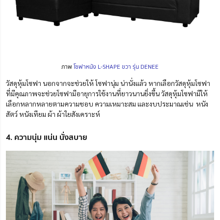
ภาพ
โซฟาหนัง L-SHAPE ขวา รุ่น DENEE
วัสดุหุ้มโซฟา นอกจากจะช่วยให้ โซฟานุ่ม น่านั่งแล้ว หากเลือกวัสดุหุ้มโซฟา
ที่มีคุณภาพจะช่วยโซฟามีอายุการใช้งานที่ยาวนานยิ่งขึ้น วัสดุหุ้มโซฟามีให้
เลือกหลากหลายตามความชอบ ความเหมาะสม และงบประมาณเช่น หนัง
สัตว์ หนังเทียม ผ้า ผ้าใยสังเคราะห์
4. ความนุ่ม แน่น นั่งสบาย