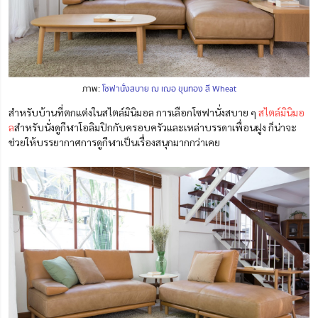
ภาพ:
โซฟานั่งสบาย ฌ เฌอ ขุนทอง สี Wheat
สำหรับบ้านที่ตกแต่งในสไตล์มินิมอล การเลือกโซฟานั่งสบาย ๆ
สไตล์มินิมอ
ล
สำหรับนั่งดูกีฬาโอลิมปิกกับครอบครัวและเหล่าบรรดาเพื่อนฝูง ก็น่าจะ
ช่วยให้บรรยากาศการดูกีฬาเป็นเรื่องสนุกมากกว่าเคย