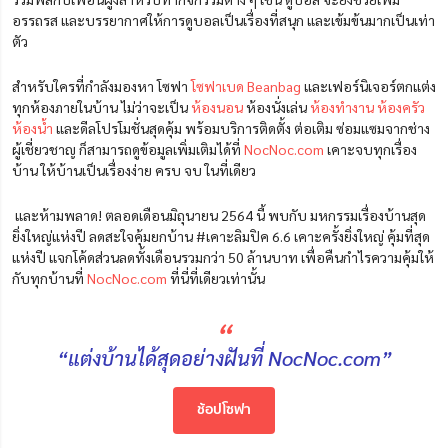
อรรถรส และบรรยากาศให้การดูบอลเป็นเรื่องที่สนุก และเข้มข้นมากเป็นเท่า
ตัว
สำหรับใครที่กำลังมองหา โซฟา
โซฟาเบด
Beanbag
และเฟอร์นิเจอร์ตกแต่ง
ทุกห้องภายในบ้าน ไม่ว่าจะเป็น
ห้องนอน
ห้องนั่งเล่น
ห้องทำงาน
ห้องครัว
ห้องน้ำ
และดีลโปรโมชั่นสุดคุ้ม พร้อมบริการติดตั้ง ต่อเติม ซ่อมแซมจากช่าง
ผู้เชี่ยวชาญ ก็สามารถดูข้อมูลเพิ่มเติมได้ที่
NocNoc.com
เคาะจบทุกเรื่อง
บ้าน ให้บ้านเป็นเรื่องง่าย ครบ จบ ในที่เดียว
และห้ามพลาด! ตลอดเดือนมิถุนายน 2564 นี้ พบกับ
มหกรรมเรื่องบ้านสุด
ยิ่งใหญ่แห่งปี ลดสะใจคุ้มยกบ้าน #เคาะลิมปิค 6.6 เคาะครั้งยิ่งใหญ่ คุ้มที่สุด
แห่งปี แจกโค้ดส่วนลดทั้งเดือนรวมกว่า 50 ล้านบาท
เพื่อคืนกำไรความคุ้มให้
กับทุกบ้านที่
NocNoc.com
ที่นี่ที่เดียวเท่านั้น
“
“แต่งบ้านได้สุดอย่างฝันที่ NocNoc.com”
ช้อปโซฟา