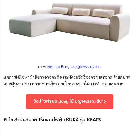
ภาพ:
โซฟา ชุด Bony ไม้เบญจพรรณ สีขาว
แต่การใช้โซฟาผ้าสีขาวอาจจะต้องระมัดระวังเรื่องความสะอาด สิ่งสกปรก
และฝุ่นละออง เพราะหากเกิดรอยเปื้อนจะยากในการทำความสะอาด
ช้อป โซฟา ชุด Bony ไม้เบญจพรรณ สีขาว
6. โซฟานั่งสบายปรับเอนไฟฟ้า KUKA รุ่น KEATS