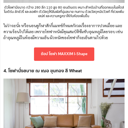
ตัวโซฟามีขนาด
กว้าง 280 ลึก 110 สูง 80
เซนติเมตร เหมาะสำหรับบ้านที่ออกแบบในสไตล์
โมเดิร์น ลักชัวรี่ และลอฟ์ท ตัววัสดุให้สัมผัสที่นุ่มสบาย ทนทาน ด้วยวัสดุหนังวัวแท้ ที่ช่วยเพิ่ม
เสน่ห์ และความหรูหราให้กับห้องเพิ่มขึ้น
ไม่ว่าจะนั่ง หรือนอนดูกีฬาสักกี่แมทช์ก็หมดกังวลเรื่องอาการปวดเมื่อย และ
ความร้อนไปได้เลย เพราะโซฟาหนังมีคุณสมบัติซึมซับอุณหภูมิโดยรอบ เช่น
ถ้าอุณหภูมิในห้องมีความเย็น ผิวหนังของโซฟาก็จะเย็นตามไปด้วย
ช้อป โซฟา MAXXIM I-Shape
4. โซฟานั่งสบาย ฌ เฌอ ขุนทอง สี Wheat