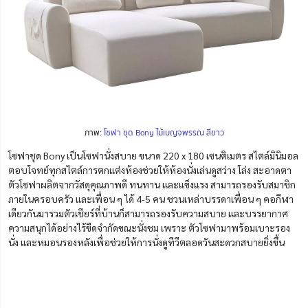
ภาพ:
โซฟา ชุด Bony ไม้เบญจพรรณ สีขาว
โซฟาชุด Bony เป็นโซฟานั่งสบาย ขนาด 220 x 180 เซนติเมตร สไตล์มินิมอล
ตอบโจทย์ทุกสไตล์การตกแต่งห้องช่วยให้ห้องนั่งเล่นดูสว่าง โล่ง สะอาดตา
ตัวโซฟาผลิตจากวัสดุคุณภาพดี ทนทาน และแข็งแรง สามารถรองรับสมาชิก
ภายในครอบครัว และเพื่อน ๆ ได้ 4-5 คน
ชวนเหล่าบรรดาเพื่อน ๆ คอกีฬา
เดียวกันมารวมตัวเชียร์ที่บ้านก็สามารถรองรับความสบาย และบรรยากาศ
ความสนุกได้อย่างไร้ขีดจำกัดขณะนั่งชม เพราะ ตัวโซฟามาพร้อมเบาะรอง
นั่ง และหมอนรองหลังเพื่อช่วยให้การนั่งดูทีวีตลอดวันสะดวกสบายยิ่งขึ้น