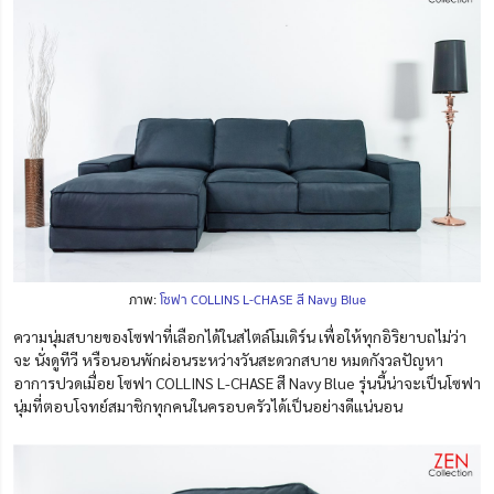
ภาพ:
โซฟา COLLINS L-CHASE สี Navy Blue
ความนุ่มสบายของโซฟาที่เลือกได้ในสไตล์โมเดิร์น เพื่อให้ทุกอิริยาบถไม่ว่า
จะ นั่งดูทีวี หรือนอนพักผ่อนระหว่างวันสะดวกสบาย หมดกังวลปัญหา
อาการปวดเมื่อย โซฟา COLLINS L-CHASE สี Navy Blue รุ่นนี้น่าจะเป็นโซฟา
นุ่มที่ตอบโจทย์สมาชิกทุกคนในครอบครัวได้เป็นอย่างดีแน่นอน