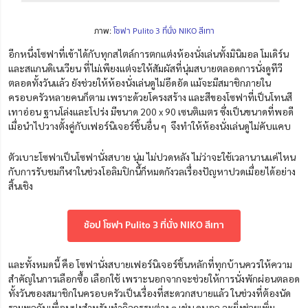
ภาพ:
โซฟา Pulito 3 ที่นั่ง NIKO สีเทา
อีกหนึ่งโซฟาที่เข้าได้กับทุกสไตล์การตกแต่งห้องนั่งเล่นทั้งมินิมอล โมเดิร์น
และสแกนดิเนเวียน ที่ไม่เพียงแต่จะให้สัมผัสที่นุ่มสบายตลอดการนั่งดูทีวี
ตลอดทั้งวันแล้ว ยังช่วยให้ห้องนั่งเล่นดูไม่อึดอัด แม้จะมีสมาชิกภายใน
ครอบครัวหลายคนก็ตาม เพราะด้วยโครงสร้าง และสีของโซฟาที่เป็นโทนสี
เทาอ่อน ฐานโล่งและโปร่ง มี
ขนาด 200 x 90 เซนติเมตร ซึ่งเป็นขนาดที่พอดี
เมื่อนำไปวางตั้งคู่กับเฟอร์นิเจอร์ชิ้นอื่น ๆ
จึงทำให้ห้องนั่งเล่นดูไม่คับแคบ
ตัวเบาะโซฟาเป็นโซฟานั่งสบาย นุ่ม ไม่ปวดหลัง ไม่ว่าจะใช้เวลานานแค่ไหน
กับการรับชมกีฬาในช่วงโอลิมปิกนี้ก็หมดกังวลเรื่องปัญหาปวดเมื่อยได้อย่าง
สิ้นเชิง
ช้อป โซฟา Pulito 3 ที่นั่ง NIKO สีเทา
และทั้งหมดนี้ คือ โซฟานั่งสบายเฟอร์นิเจอร์ชิ้นหลักที่ทุกบ้านควรให้ความ
สำคัญในการเลือกซื้อ เลือกใช้ เพราะนอกจากจะช่วยให้การนั่งพักผ่อนตลอด
ทั้งวันของสมาชิกในครอบครัวเป็นเรื่องที่สะดวกสบายแล้ว ในช่วงที่ต้องนัด
รวมพลกับเพื่อนฝูงสำหรับทำกิจกรรมต่าง ๆ เช่น ดูบอล จะยิ่งช่วยเพิ่ม