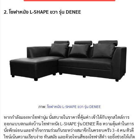
2. โซฟาหนัง L-SHAPE ขวา รุ่น DENEE
ภาพ:
โซฟาหนัง L-SHAPE ขวา รุ่น DENEE
หากกำลังมองหาโซฟานุ่ม นั่งสบายในราคาที่คุ้มค่า เข้าได้กับทุกสไตล์การ
ออกแบบตกแต่งบ้าน
โซฟาหนัง L-SHAPE รุ่น DENEE คือ ความคุ้มค่าในการ
นั่งพักผ่อน และทำกิจกรรมร่วมกันระหว่างสมาชิกในครอบครัว 3-4 คน ตัวดี
ไซน์เน้นความเรียบง่าย ทันสมัย และด้วยโทนสีของโซฟาสีดำ จะยิ่งช่วยให้เกิด