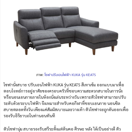
ภาพ:
โซฟาปรับเอนไฟฟ้า KUKA รุ่น KEATS
โซฟานั่งสบาย ปรับเอนไฟฟ้า KUKA รุ่น KEATS
สีเทาเข้ม ออกแบบมาเพื่อ
ตอบโจทย์การอยู่อาศัยของครอบครัวที่ชอบความสะดวกสบายในการนั่ง
หรือนอนเอนกายภายในห้องนั่งเล่นระหว่างวัน เพราะตัวโซฟาสามารถ
ปรับ
ระดับด้วยระบบไฟฟ้า
จึงเหมาะสำหรับคอกีฬาที่ชอบเอนกาย นอนชิล
สบายตลอดทั้งวัน
เพียงแค่สัมผัสเบาะและวางเท้า ตัวโซฟาจะถูกดันออก
เพื่อ
รองรับอิริยาบถในท่านอนทันที
ตัวโซฟานุ่ม สบายรองรับสรีระตั้งแต่ต้นคอ ศีรษะ หลัง ได้เป็นอย่างดี ตัว