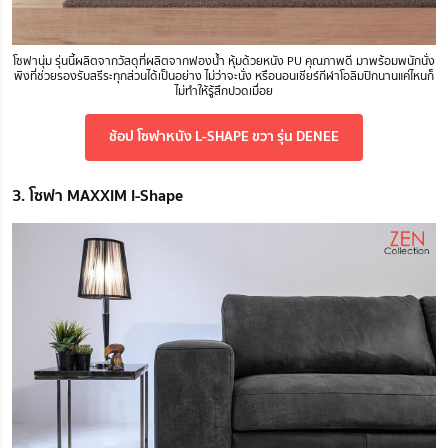
โซฟานุ่ม รุ่นนี้ผลิตจากวัสดุที่ผลิตจากฟองน้ำ หุ้มด้วยหนัง PU คุณภาพดี มาพร้อมพนักนั่ง
พิงที่ช่วยรองรับสรีระทุกส่วนได้เป็นอย่าง ไม่ว่าจะนั่ง หรือนอนเชียร์กีฬาโอลิมปิกนานแค่ไหนก็
ไม่ทำให้รู้สึกปวดเมื่อย
ช้อป โซฟาหนัง L-SHAPE ขวา รุ่น DENEE
3. โซฟา MAXXIM I-Shape