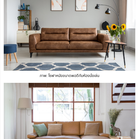
ภาพ: โซฟาหนังขนาดพอดีกับห้องนั่งเล่น