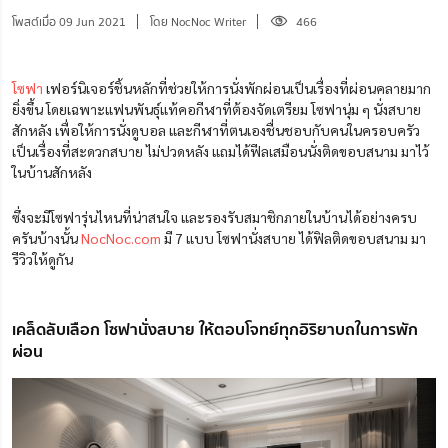
โพสต์เมื่อ 09 Jun 2021
โดย NocNoc Writer
466
โซฟา
เฟอร์นิเจอร์ชิ้นหลักที่ช่วยให้การนั่งพักผ่อนเป็นเรื่องที่ผ่อนคลายมาก
ยิ่งขึ้น โดยเฉพาะแฟนพันธุ์แท้คอกีฬาที่ต้องจัดเตรียม โซฟานุ่ม ๆ นั่งสบาย
สักหลัง เพื่อให้การนั่งดูบอล และกีฬาที่ตนเองชื่นชอบกับคนในครอบครัว
เป็นเรื่องที่สะดวกสบาย ไม่ปวดหลัง แถมได้ฟีลเสมือนนั่งติดขอบสนาม มาไว้
ในบ้านสักหลัง
ซึ่งจะมีโซฟารุ่นไหนที่น่าสนใจ และรองรับสมาชิกภายในบ้านได้อย่างครบ
ครันบ้างนั้น
NocNoc.com
มี 7 แบบ โซฟานั่งสบาย ได้ฟิลติดขอบสนาม มา
รีวิวให้ดูกัน
เคล็ดลับเลือก โซฟานั่งสบาย ให้ตอบโจทย์ทุกอิริยาบถในการพัก
ผ่อน