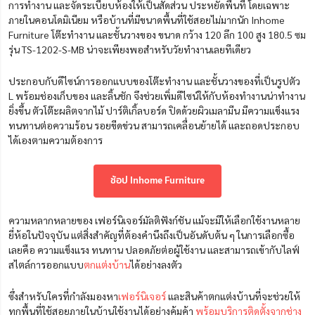
การทำงาน และจัดระเบียบห้องให้เป็นสัดส่วน ประหยัดพื้นที่ โดยเฉพาะ
ภายในคอนโดมิเนียม หรือบ้านที่มีขนาดพื้นที่ใช้สอยไม่มากนัก Inhome
Furniture โต๊ะทำงาน และชั้นวางของ ขนาด กว้าง 120 ลึก 100 สูง 180.5 ซม
รุ่น TS-1202-S-MB น่าจะเพียงพอสำหรับวัยทำงานเลยทีเดียว
ประกอบกับดีไซน์การออกแบบของโต๊ะทำงาน และชั้นวางของที่เป็นรูปตัว
L พร้อมช่องเก็บของ และลิ้นชัก จึงช่วยเพิ่มดีไซน์ให้กับห้องทำงานน่าทำงาน
ยิ่งขึ้น ตัวโต๊ะผลิตจากไม้ ปาร์ติเกิ้ลบอร์ด ปิดด้วยผิวเมลามีน มีความแข็งแรง
ทนทานต่อความร้อน รอยขีดข่วน สามารถเคลื่อนย้ายได้ และถอดประกอบ
ได้เองตามความต้องการ
ช้อป Inhome Furniture
ความหลากหลายของ เฟอร์นิเจอร์มัลติฟังก์ชัน แม้จะมีให้เลือกใช้งานหลาย
ยี่ห้อในปัจจุบัน แต่สิ่งสำคัญที่ต้องคำนึงถึงเป็นอันดับต้น ๆ ในการเลือกซื้อ
เลยคือ ความแข็งแรง ทนทาน ปลอดภัยต่อผู้ใช้งาน และสามารถเข้ากับไลฟ์
สไตล์การออกแบบ
ตกแต่งบ้าน
ได้อย่างลงตัว
ซึ่งสำหรับใครที่กำลังมองหา
เฟอร์นิเจอร์
และสินค้าตกแต่งบ้านที่จะช่วยให้
ทุกพื้นที่ใช้สอยภายในบ้านใช้งานได้อย่างคุ้มค้า
พร้อมบริการติดตั้งจากช่าง