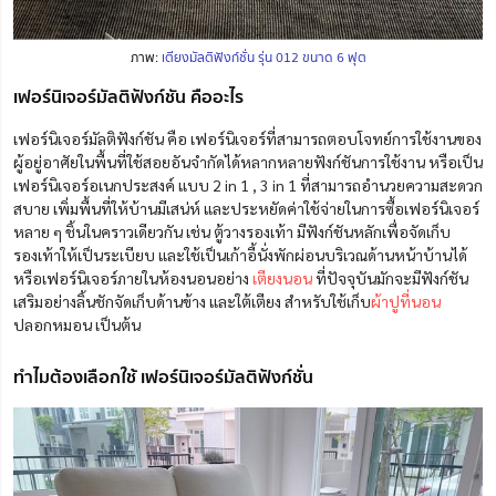
ภาพ:
เตียงมัลติฟังก์ชั่น รุ่น 012 ขนาด 6 ฟุต
เฟอร์นิเจอร์มัลติฟังก์ชัน คืออะไร
เฟอร์นิเจอร์มัลติฟังก์ชัน คือ เฟอร์นิเจอร์ที่สามารถตอบโจทย์การใช้งานของ
ผู้อยู่อาศัยในพื้นที่ใช้สอยอันจำกัดได้หลากหลายฟังก์ชันการใช้งาน หรือเป็น
เฟอร์นิเจอร์อเนกประสงค์ แบบ 2 in 1 , 3 in 1 ที่สามารถอำนวยความสะดวก
สบาย เพิ่มพื้นที่ให้บ้านมีเสน่ห์ และประหยัดค่าใช้จ่ายในการซื้อเฟอร์นิเจอร์
หลาย ๆ ชิ้นในคราวเดียวกัน เช่น ตู้วางรองเท้า มีฟังก์ชันหลักเพื่อจัดเก็บ
รองเท้าให้เป็นระเบียบ และใช้เป็นเก้าอี้นั่งพักผ่อนบริเวณด้านหน้าบ้านได้
หรือเฟอร์นิเจอร์ภายในห้องนอนอย่าง
เตียงนอน
ที่ปัจจุบันมักจะมีฟังก์ชัน
เสริมอย่างลิ้นชักจัดเก็บด้านข้าง และใต้เตียง สำหรับใช้เก็บ
ผ้าปูที่นอน
ปลอกหมอน เป็นต้น
ทำไมต้องเลือกใช้ เฟอร์นิเจอร์มัลติฟังก์ชั่น