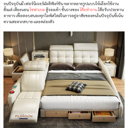
จนปัจจุบันมี เฟอร์นิเจอร์มัลติฟังก์ชัน หลากหลายรูปแบบให้เลือกใช้งาน
ตั้งแต่ เตียงนอน
โซฟาเบด
ตู้รองเท้า ชั้นวางของ
โต๊ะทำงาน
โต๊ะรับประทาน
อาหาร เพื่อตอบสนองทุกไลฟ์สไตล์ในการอยู่อาศัยของคนในปัจจุบันที่เน้น
ความสะดวกสบาย และคล่องตัว