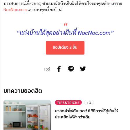
ประสบการณ์เชี่ยวชาญ ช่วยเนรมิตบ้านในฝันให้ตรงใจของคุณด้วย เพราะ
NocNoc.com
เคาะจบทุกเรื่องบ้าน!
“
“แต่งบ้านได้สุดอย่างฝันที่ NocNoc.com”
ช้อปเตียง 2 ชั้น
แชร์
บทความยอดฮิต
TIPS&TRICKS
+1
มาลดค่าไฟกันเถอะ! 8 วิธีการใช้ตู้เย็นให้
ประหยัดไฟฟ้ากว่าเดิม