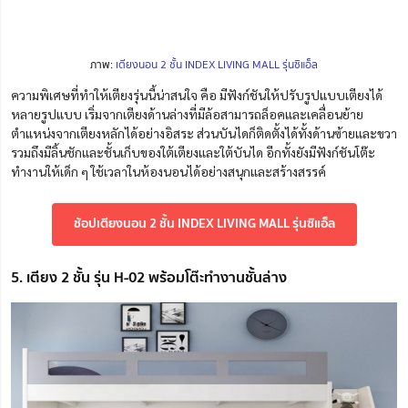
ภาพ:
เตียงนอน 2 ชั้น INDEX LIVING MALL รุ่นซิแอ็ล
ความพิเศษที่ทำให้เตียงรุ่นนี้น่าสนใจ คือ มีฟังก์ชันให้ปรับรูปแบบเตียงได้
หลายรูปแบบ เริ่มจากเตียงด้านล่างที่มีล้อสามารถล็อคและเคลื่อนย้าย
ตำแหน่งจากเตียงหลักได้อย่างอิสระ ส่วนบันไดก็ติดตั้งได้ทั้งด้านซ้ายและขวา
รวมถึงมีลิ้นชักและชั้นเก็บของใต้เตียงและใต้บันได อีกทั้งยังมีฟังก์ชันโต๊ะ
ทำงานให้เด็ก ๆ ใช้เวลาในห้องนอนได้อย่างสนุกและสร้างสรรค์
ช้อปเตียงนอน 2 ชั้น INDEX LIVING MALL รุ่นซิแอ็ล
5. เตียง 2 ชั้น รุ่น H-02 พร้อมโต๊ะทำงานชั้นล่าง