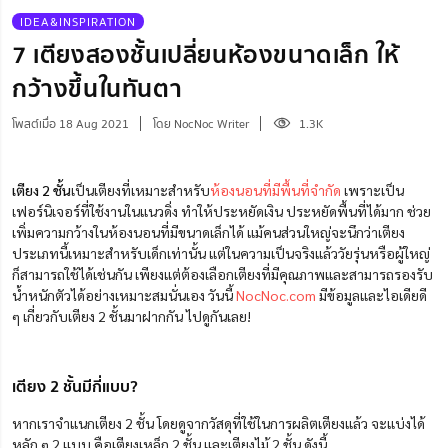
IDEA&INSPIRATION
7 เตียงสองชั้นเปลี่ยนห้องขนาดเล็ก ให้
กว้างขึ้นในทันตา
โพสต์เมื่อ 18 Aug 2021
โดย NocNoc Writer
1.3K
เตียง 2 ชั้น
เป็นเตียงที่เหมาะสำหรับ
ห้องนอนที่มีพื้นที่จำกัด
เพราะเป็น
เฟอร์นิเจอร์ที่ใช้งานในแนวดิ่ง ทำให้ประหยัดเงิน ประหยัดพื้นที่ได้มาก ช่วย
เพิ่มความกว้างในห้องนอนที่มีขนาดเล็กได้ แม้คนส่วนใหญ่จะนึกว่าเตียง
ประเภทนี้เหมาะสำหรับเด็กเท่านั้น แต่ในความเป็นจริงแล้ววัยรุ่นหรือผู้ใหญ่
ก็สามารถใช้ได้เช่นกัน เพียงแต่ต้องเลือกเตียงที่มีคุณภาพและสามารถรองรับ
น้ำหนักตัวได้อย่างเหมาะสมนั่นเอง วันนี้
NocNoc.com
มีข้อมูลและไอเดียดี
ๆ เกี่ยวกับเตียง 2 ชั้นมาฝากกัน ไปดูกันเลย!
เตียง 2 ชั้นมีกี่แบบ?
หากเราจำแนกเตียง 2 ชั้น โดยดูจากวัสดุที่ใช้ในการผลิตเตียงแล้ว จะแบ่งได้
หลัก ๆ 2 แบบ คือเตียงเหล็ก 2 ชั้น และเตียงไม้ 2 ชั้น ดังนี้