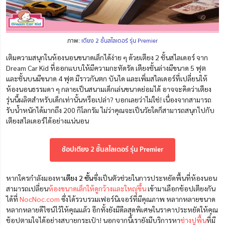
ภาพ:
เตียง 2 ชั้นสไลเดอร์ รุ่น Premier
เติมความสนุกในห้องนอนขนาดเล็กได้ง่าย ๆ ด้วยเตียง 2 ชั้นสไลเดอร์ จาก
Dream Car Kid ที่ออกแบบให้มีความกะทัดรัด เตียงชั้นล่างมีขนาด 5 ฟุต
และชั้นบนมีขนาด 4 ฟุต มีราวกันตก บันได และเพิ่มสไลเดอร์ที่เปลี่ยนให้
ห้องนอนธรรมดา ๆ กลายเป็นสนามเด็กเล่นขนาดย่อมได้ อาจจะคิดว่าเตียง
รุ่นนี้ผลิตสำหรับเด็กเท่านั้นหรือเปล่า? บอกเลยว่าไม่ใช่! เนื่องจากสามารถ
รับน้ำหนักได้มากถึง 200 กิโลกรัม ไม่ว่าคุณจะเป็นวัยใดก็สามารถสนุกไปกับ
เตียงสไลเดอร์ได้อย่างแน่นอน
ช้อปเตียง 2 ชั้นสไลเดอร์ รุ่น Premier
หากใครกำลังมองหา
เตียง 2 ชั้น
ซึ่งเป็นตัวช่วยในการประหยัดพื้นที่ห้องนอน
สามารถเปลี่ยน
ห้องขนาดเล็กให้ดูกว้างและใหญ่ขึ้น
เข้ามาเลือกช้อปเตียงกัน
ได้ที่
NocNoc.com
ซึ่งได้รวบรวมเฟอร์นิเจอร์ที่มีคุณภาพ หลากหลายขนาด
หลากหลายดีไซน์ไว้ให้คุณแล้ว อีกทั้งยังมีดีลสุดพิเศษในราคาประหยัดให้คุณ
ช้อปตามใจได้อย่างสบายกระเป๋า! นอกจากนี้เรายังมีบริการหา
ช่างปูพื้น
ที่มี