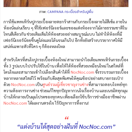
ภาพ:
CAMPANA กระเบื้องสำหรับปูพื้น
การใช้แพทเทิร์นปูกระเบื้องลายตะกร้าสานกับกระเบื้องลายไม้สีเข้ม ภายใน
ห้องนั่งเล่นเรียบ ๆ ที่ใช้เฟอร์นิเจอร์และของแต่งห้องจากไม้ลายธรรมชาติใน
โทนสีเดียวกัน ช่วยเติมเต็มให้ห้องสวยอย่างสมบูรณ์แบบ ไม่ทำให้ห้องที่มี
เฟอร์นิเจอร์น้อยชิ้นดูโล่งและโล้นจนเกินไป อีกทั้งยังสร้างบรรยากาศให้มี
เสน่ห์เฉพาะตัวที่ใคร ๆ ก็ต้องหลงใหล
สำหรับใครที่สนใจปูกระเบื้องห้องใหม่ สามารถนำไอเดียแพทเทิร์นกระเบื้อง
ทั้ง 3 รูปแบบไปปรับใช้ในบ้าน เพื่อให้ได้ห้องที่สวยเหมือนใหม่ ในสไตล์ที่
โดนใจและสามารถเข้าไปเลือกสินค้าได้ที่
NocNoc.com
ซึ่งรวบรวมกระเบื้อง
หลากหลายสไตล์ไว้ พร้อมกับดีลสุดพิเศษให้คุณช้อปอย่างสบายกระเป๋า!
ด้วย
NocNoc.com
เป็น
ศูนย์รวมผู้เชี่ยวชาญงานช่าง
ที่สามารถตอบโจทย์ทุก
ความต้องการงานช่าง ช่วยแก้ไขทุกปัญหากวนใจเรื่องบ้าน และเนรมิตทุกมุม
บ้านให้กลายเป็นมุมโปรดของทุกคน เพียงเลือกใช้บริการช่างมืออาชีพผ่าน
NocNoc.com
ได้ผลงานตรงใจ ไร้ปัญหาการทิ้งงาน!
“
“แต่งบ้านได้สุดอย่างฝันที่ NocNoc.com”