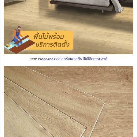
ภาพ:
Pasadena คอลเลคชันเพรสทีช สีไม้โอ๊คธรรมชาติ