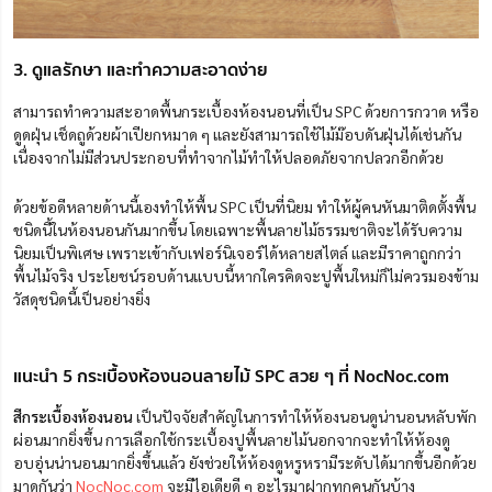
3. ดูแลรักษา และทำความสะอาดง่าย
สามารถทำความสะอาด
พื้นกระเบื้องห้องนอนที่เป็น SPC
ด้วยการกวาด หรือ
ดูดฝุ่น เช็ดถูด้วยผ้าเปียกหมาด ๆ และยังสามารถใช้ไม้ม๊อบดันฝุ่นได้เช่นกัน
เนื่องจากไม่มีส่วนประกอบที่ทำจากไม้ทำให้ปลอดภัยจากปลวกอีกด้วย
ด้วยข้อดีหลายด้านนี้เองทำให้พื้น SPC เป็นที่นิยม ทำให้ผู้คนหันมาติดตั้งพื้น
ชนิดนี้ในห้องนอนกันมากขึ้น โดยเฉพาะพื้นลายไม้ธรรมชาติจะได้รับความ
นิยมเป็นพิเศษ เพราะเข้ากับเฟอร์นิเจอร์ได้หลายสไตล์ และมีราคาถูกกว่า
พื้นไม้จริง ประโยชน์รอบด้านแบบนี้หากใครคิดจะปูพื้นใหม่ก็ไม่ควรมองข้าม
วัสดุชนิดนี้เป็นอย่างยิ่ง
แนะนำ 5 กระเบื้องห้องนอนลายไม้ SPC สวย ๆ ที่ NocNoc.com
สีกระเบื้องห้องนอน
เป็นปัจจัยสำคัญในการทำให้ห้องนอนดูน่านอนหลับพัก
ผ่อนมากยิ่งขึ้น การเลือกใช้กระเบื้องปูพื้นลายไม้นอกจากจะทำให้ห้องดู
อบอุ่นน่านอนมากยิ่งขึ้นแล้ว ยังช่วยให้ห้องดูหรูหรามีระดับได้มากขึ้นอีกด้วย
มาดูกันว่า
NocNoc.com
จะมีไอเดียดี ๆ อะไรมาฝากทุกคนกันบ้าง