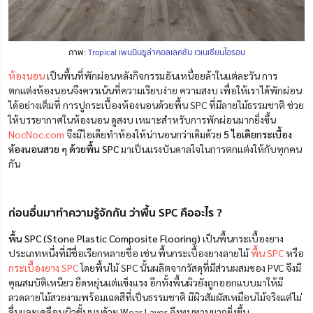
ภาพ:
Tropical เพนนินซูล่าคอลเลคชัน เวเนเชียนไอรอน
ห้องนอน
เป็นพื้นที่พักผ่อนหลังกิจกรรมอันเหนื่อยล้าในแต่ละวัน การ
ตกแต่งห้องนอนจึงควรเน้นที่ความเรียบง่าย ความสงบ เพื่อให้เราได้พักผ่อน
ได้อย่างเต็มที่ การปูกระเบื้องห้องนอนด้วยพื้น SPC ที่มีลายไม้ธรรมชาติ ช่วย
ให้บรรยากาศในห้องนอน ดูสงบ เหมาะสำหรับการพักผ่อนมากยิ่งขึ้น
NocNoc.com
จึงมีไอเดียทำห้องให้น่านอนกว่าเดิมด้วย
5 ไอเดียกระเบื้อง
ห้องนอนสวย ๆ ด้วยพื้น SPC
มาเป็นแรงบันดาลใจในการตกแต่งให้กับทุกคน
กัน
ก่อนอื่นมาทำความรู้จักกัน ว่าพื้น SPC คืออะไร ?
พื้น SPC (Stone Plastic Composite Flooring)
เป็นพื้นกระเบื้องยาง
ประเภทหนึ่งที่มีชื่อเรียกหลายชื่อ เช่น พื้นกระเบื้องยางลายไม้
พื้น SPC
หรือ
กระเบื้องยาง SPC
โดยพื้นไม้ SPC นั้นผลิตจากวัสดุที่มีส่วนผสมของ PVC จึงมี
คุณสมบัติเหนียว ยืดหยุ่นแต่แข็งแรง อีกทั้งพื้นผิวยังถูกออกแบบมาให้มี
ลวดลายไม้สวยงามพร้อมเฉดสีที่เป็นธรรมชาติ มีผิวสัมผัสเหมือนไม้จริงแต่ไม่
ลื่นและเคลือบผิวชั้นบนด้วย Wear Layer จึงทนทานมากยิ่งขึ้น