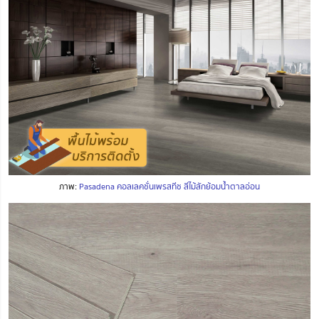
ภาพ:
Pasadena คอลเลคชั่นเพรสทีช สีไม้สักย้อมน้ำตาลอ่อน