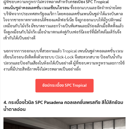
ผู้ที่ชอบความหรูหราไม่ควรพลาดสำหรับ
กระเบื้อง SPC Tropical
เพนนินซูล่าคอลเลคชั่น เวเนเชียนไอรอน
ซึ่งออกแบบและจัดจำหน่ายโดย
บริษัทจากประเทศสหรัฐอเมริกา โดยคอลเลคชั่นเพนนินซูล่าได้แรงบันดาล
ใจจากชายหาดทางตอนใต้ของแคลิฟอร์เนีย จึงถูกออกแบบให้มีรูปลักษณ์
เหมือนกับไม้จริง มีขนาดยาวและกว้างเป็นพิเศษและมีร่องเล็กเมื่อติดตั้งแล้ว
จึงดูเหมือนกับไม้จริง เมื่อนำมาตกแต่งคู่กับเฟอร์นิเจอร์ที่มีสไตล์โมเดิร์นจึง
เข้ากันได้เป็นอย่างดี
นอกจากการออกแบบที่สวยงามแล้ว Tropical เพนนินซูล่าคอลเลคชั่น เวเน
เชียนไอรอน ยังติดตั้งด้วยระบบ Click-Lock จึงสะดวกสบาย ป้องกันน้ำกัน
ปลวกและป้องกันเสียงในห้องได้เป็นอย่างดี ผู้ที่ชอบความหรูหราและการใช้
งานที่มีประสิทธิภาพจึงไม่ควรพลาดเป็นอย่างยิ่ง
ช้อปกระเบื้อง SPC Tropical
4. กระเบื้องไวนิล SPC Pasadena คอลเลคชั่นเพรสทีช สีไม้สักย้อม
น้ำตาลอ่อน