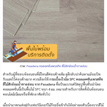
ภาพ:
Pasadena คอลเลคชั่นเพรสทีช สีไม้สักย้อมน้ำตาลอ่อน
สำหรับผู้ที่ชอบห้องนอนที่มีโทนสีค่อนข้างเข้ม ดูลึกลับน่าค้นหาแม้จะเปิด
รับแสงไว้ค่อนข้างมาก ควรเลือกใช้
กระเบื้องไวนิล SPC คอลเลคชันเพรสทีช
สีไม้สักย้อมน้ำตาลอ่อน จาก Pasadena
ซึ่งเป็นแบรนด์วัสดุปูพื้นชั้นนำโดย
คอลเลคชั่นนี้เป็นพื้นไม้ SPC หนา 4 มม. เหมาะสำหรับการติดตั้งในห้องนอน
คอนโดมิเนียมหรือที่พักอาศัยทั่วไป
เมื่อนำมาตกแต่งคู่กับเฟอร์นิเจอร์ไม้ก็จะยิ่งเข้ากันได้อย่างลงตัวเนื่องจากสีไม้