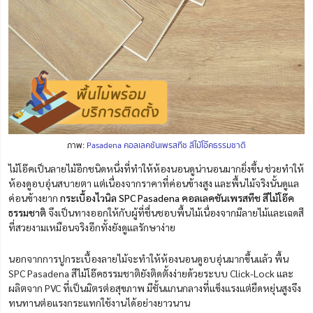
ภาพ:
Pasadena คอลเลคชันเพรสทีช สีไม้โอ๊คธรรมชาติ
ไม้โอ๊คเป็นลายไม้อีกชนิดหนึ่งที่ทำให้ห้องนอนดูน่านอนมากยิ่งขึ้น ช่วยทำให้
ห้องดูอบอุ่นสบายตา แต่เนื่องจากราคาที่ค่อนข้างสูง และพื้นไม้จริงนั้นดูแล
ค่อนข้างยาก
กระเบื้องไวนิล SPC Pasadena คอลเลคชันเพรสทีช สีไม้โอ๊ค
ธรรมชาติ
จึงเป็นทางออกให้กับผู้ที่ชื่นชอบพื้นไม้เนื่องจากมีลายไม้และเฉดสี
ที่สวยงามเหมือนจริงอีกทั้งยังดูแลรักษาง่าย
นอกจากการปูกระเบื้องลายไม้จะทำให้ห้องนอนดูอบอุ่นมากขึ้นแล้ว พื้น
SPC Pasadena สีไม้โอ๊คธรรมชาติยังติดตั้งง่ายด้วยระบบ Click-Lock และ
ผลิตจาก PVC ที่เป็นมิตรต่อสุขภาพ มีชั้นแกนกลางที่แข็งแรงแต่ยืดหยุ่นสูงจึง
ทนทานต่อแรงกระแทกใช้งานได้อย่างยาวนาน