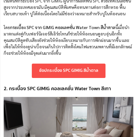
เริ่มต้นที่กระเบื้อง SPC จาก GIMIG ผู้นำการผลิตพื้น SPC ด้วยเทคโนโลยีขั้น
สูงจากประเทศเยอรมัน มีคุณสมบัติพิเศษคือทนทานต่อการสึกหรอ พื้น
เรียบสบายเท้า ปูได้ต่อเนื่องโดยไม่มีช่องว่างเหมาะสำหรับปูในห้องนอน
โดย
กระเบื้อง SPC จาก GIMIG คอลเลคชั่น Water Town สีน้ำตาล
นี้เมื่อนำ
มาตกแต่งคู่กับเฟอร์นิเจอร์สีเอิร์ธโทนก็ช่วยให้ห้องนอนดูอบอุ่นอีกทั้ง
คุณสมบัติดูดซับเสียงยังช่วยให้ห้องเงียบเหมาะกับการพักผ่อนมากขึ้น และ
เพื่อไม่ให้ห้องดูน่าเบื่อจนเกินไปการติดตั้งโคมไฟแขวนเพดานที่มีเอกลักษณ์
ก็จะช่วยให้ห้องมีจุดเด่นมากยิ่งขึ้น
ช้อปกระเบื้อง SPC GIMIG สีน้ำตาล
2. กระเบื้อง SPC GIMIG คอลเลคชั่น Water Town สีเทา