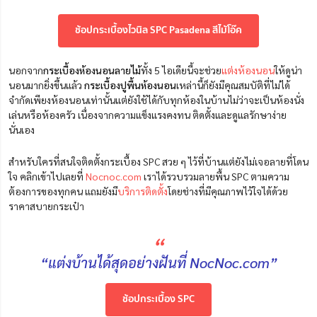
ช้อปกระเบื้องไวนิล SPC Pasadena สีไม้โอ๊ค
นอกจาก
กระเบื้องห้องนอนลายไม้
ทั้ง 5 ไอเดียนี้จะช่วย
แต่งห้องนอน
ให้ดูน่า
นอนมากยิ่งขึ้นแล้ว
กระเบื้องปูพื้นห้องนอน
เหล่านี้ก็ยังมีคุณสมบัติที่ไม่ได้
จำกัดเพียงห้องนอนเท่านั้นแต่ยังใช้ได้กับทุกห้องในบ้านไม่ว่าจะเป็นห้องนั่ง
เล่นหรือห้องครัว เนื่องจากความแข็งแรงคงทน ติดตั้งและดูแลรักษาง่าย
นั่นเอง
สำหรับใครที่สนใจติดตั้งกระเบื้อง SPC สวย ๆ ไว้ที่บ้านแต่ยังไม่เจอลายที่โดน
ใจ คลิกเข้าไปเลยที่
Nocnoc.com
เราได้รวบรวมลายพื้น SPC ตามความ
ต้องการของทุกคน แถมยังมี
บริการติดตั้ง
โดยช่างที่มีคุณภาพไว้ใจได้ด้วย
ราคาสบายกระเป๋า
“
“แต่งบ้านได้สุดอย่างฝันที่ NocNoc.com”
ช้อปกระเบื้อง SPC