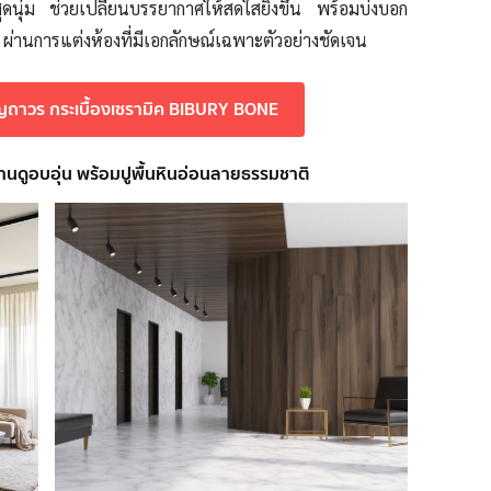
ุดนุ่ม ช่วยเปลี่ยนบรรยากาศให้สดใสยิ่งขึ้น พร้อมบ่งบอก
่านการแต่งห้องที่มีเอกลักษณ์เฉพาะตัวอย่างชัดเจน
ญถาวร กระเบื้องเซรามิค BIBURY BONE
้บ้านดูอบอุ่น พร้อมปูพื้นหินอ่อนลายธรรมชาติ