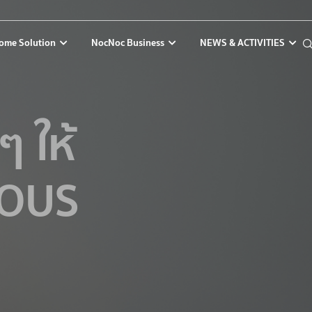
ome Solution
NocNoc Business
NEWS & ACTIVITIES
 ให้
ROUS