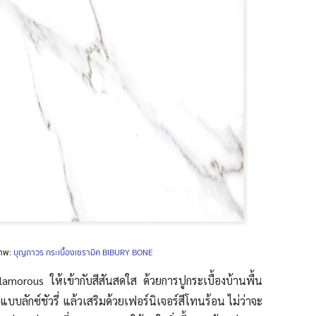
าพ:
บุญถาวร กระเบื้องเซรามิค BIBURY BONE
lamorous ให้เข้ากับสีสันสดใส
ด้วยการ
ปูกระเบื้องบ้านพื้น
บบลักซ์ชัวรี่ แล้วเสริมด้วยเฟอร์นิเจอร์
สีโทนร้อน
ไม่ว่าจะ