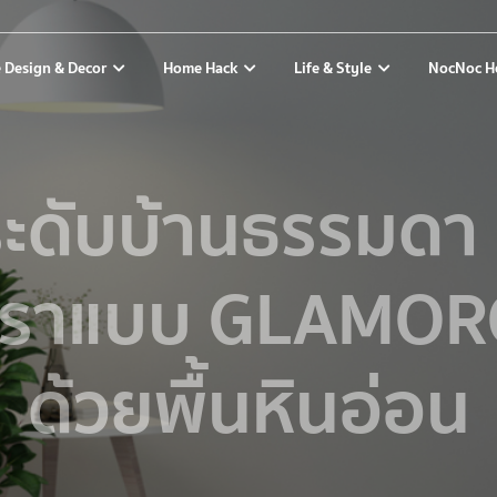
 Design & Decor
Home Hack
Life & Style
NocNoc H
ะดับบ้านธรรมดา ๆ
หราแบบ GLAMO
ด้วยพื้นหินอ่อน