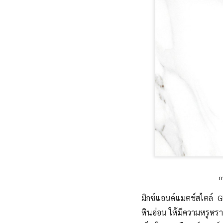
ภ
มิกซ์แอนด์แมตช์สไตล์ G
หินอ่อน ให้มีความหรูหราแ