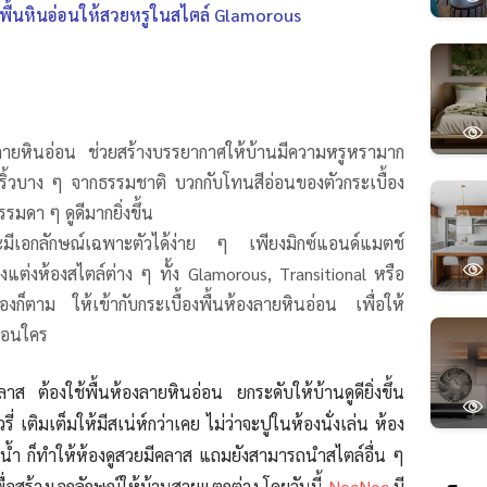
นพื้นหินอ่อนให้สวยหรูในสไตล์ Glamorous
องลายหินอ่อน ช่วยสร้างบรรยากาศให้บ้านมีความหรูหรามาก
ายริ้วบาง ๆ จากธรรมชาติ บวกกับโทนสีอ่อนของตัวกระเบื้อง
รมดา ๆ ดูดีมากยิ่งขึ้น
ะ
มี
เอกลักษณ์เฉพาะตัวได้ง่าย ๆ เพียงมิกซ์แอนด์แมตช์
งแต่งห้องสไตล์ต่าง ๆ ทั้ง Glamorous, Transitional หรือ
องก็ตาม ให้เข้ากับกระเบื้องพื้นห้องลายหินอ่อน เพื่อให้
มือนใคร
าส ต้องใช้พื้นห้องลายหินอ่อน ยกระดับให้บ้านดูดียิ่งขึ้น
รี่ เติมเต็มให้มีสเน่ห์กว่าเคย ไม่ว่าจะปูในห้องนั่งเล่น ห้อง
องน้ำ ก็ทำให้ห้องดูสวยมีคลาส แถมยังสามารถนำสไตล์อื่น ๆ
ื่อสร้างเอกลักษณ์ให้บ้านสวยแตกต่าง โดยวันนี้
NocNoc
มี