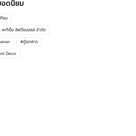
ยอดนิยม
ทียม
 เคทีเอ็ม ลิฟวิ่งมอลล์ จำกัด
hanan
#ตู้เอกสาร
ant Decor