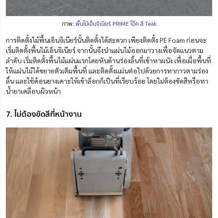
ภาพ:
พื้นไม้เอ็นจิเนียร์ PRIME โอ๊ค สี Teak
การติดตั้งไม้พื้นเอ็นจิเนียร์นั้นติดตั้งได้สะดวก เพียงติดตั้ง PE Foam ก่อนจะ
เริ่มติดตั้งพื้นไม้เอ็นจิเนียร์ จากนั้นจึงนำแผ่นไม้ออกมาวางเพื่อจัดแนวตาม
ลำดับ เริ่มติดตั้งพื้นไม้แผ่นแรกโดยหันด้านร่องลิ้นที่เข้าหาผนัง เพื่อเผื่อพื้นที่
ให้แผ่นไม้ได้ขยายตัวเต็มพื้นที่ และติดตั้งแผ่นต่อไปด้วยการทากาวตามร่อง
ลิ้น และใช้ค้อนยางเคาะให้เข้าล็อกก็เป็นที่เรียบร้อย โดยไม่ต้องขัดสีหรือทา
น้ำยาเคลือบผิวหน้า
7. ไม่ต้องขัดสีที่หน้างาน