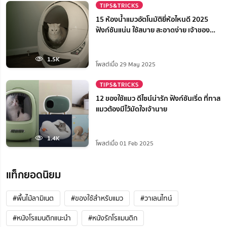
TIPS&TRICKS
15 ห้องน้ำแมวอัตโนมัติยี่ห้อไหนดี 2025
ฟังก์ชันแน่น ใช้สบาย สะอาดง่าย เจ้าของ
สบายใจ
1.5K
โพสต์เมื่อ 29 May 2025
TIPS&TRICKS
12 ของใช้แมว ดีไซน์น่ารัก ฟังก์ชันเริ่ด ที่ทาส
แมวต้องมีไว้มัดใจเจ้านาย
1.4K
โพสต์เมื่อ 01 Feb 2025
แท็กยอดนิยม
#พื้นไม้ลามิเนต
#ของใช้สำหรับแมว
#วาเลนไทน์
#หนังโรแมนติกแนะนํา
#หนังรักโรแมนติก