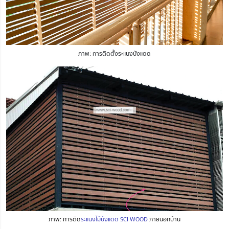
ภาพ: การติดตั้งระแนงบังแดด
ภาพ: การติด
ระแนงไม้บังแดด SCI WOOD
ภายนอกบ้าน