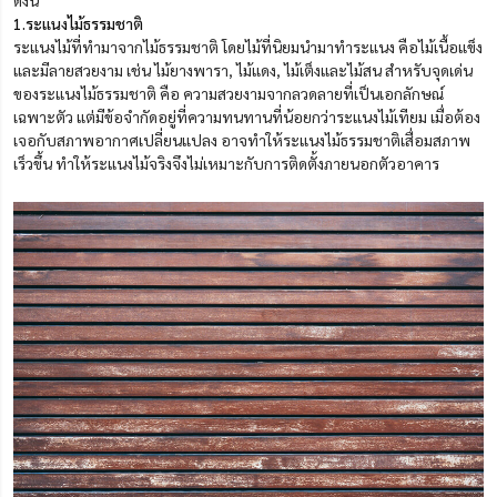
ดังนี้
1.ระแนงไม้ธรรมชาติ
ระแนงไม้ที่ทำมาจากไม้ธรรมชาติ โดยไม้ที่นิยมนำมาทำระแนง คือไม้เนื้อแข็ง
และมีลายสวยงาม เช่น ไม้ยางพารา, ไม้แดง, ไม้เต็งและไม้สน สำหรับจุดเด่น
ของระแนงไม้ธรรมชาติ คือ ความสวยงามจากลวดลายที่เป็นเอกลักษณ์
เฉพาะตัว แต่มีข้อจำกัดอยู่ที่ความทนทานที่น้อยกว่าระแนงไม้เทียม เมื่อต้อง
เจอกับสภาพอากาศเปลี่ยนแปลง อาจทำให้ระแนงไม้ธรรมชาติเสื่อมสภาพ
เร็วขึ้น ทำให้ระแนงไม้จริงจึงไม่เหมาะกับการติดตั้งภายนอกตัวอาคาร