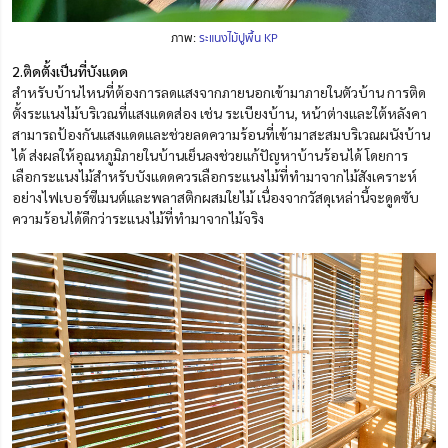
ภาพ:
ระแนงไม้ปูพื้น KP
2.ติดตั้งเป็นที่บังแดด
สำหรับบ้านไหนที่ต้องการลดแสงจากภายนอกเข้ามาภายในตัวบ้าน การติด
ตั้งระแนงไม้บริเวณที่แสงแดดส่อง เช่น ระเบียงบ้าน, หน้าต่างและใต้หลังคา
สามารถป้องกันแสงแดดและช่วยลดความร้อนที่เข้ามาสะสมบริเวณผนังบ้าน
ได้ ส่งผลให้อุณหภูมิภายในบ้านเย็นลงช่วยแก้ปัญหาบ้านร้อนได้ โดยการ
เลือกระแนงไม้สำหรับบังแดดควรเลือกระแนงไม้ที่ทำมาจากไม้สังเคราะห์
อย่างไฟเบอร์ซีเมนต์และพลาสติกผสมใยไม้ เนื่องจากวัสดุเหล่านี้จะดูดซับ
ความร้อนได้ดีกว่าระแนงไม้ที่ทำมาจากไม้จริง