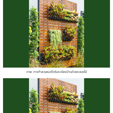
ภาพ: การทำสวนแนวดิ่งริมระเบียงบ้านด้วยระแนงไม้