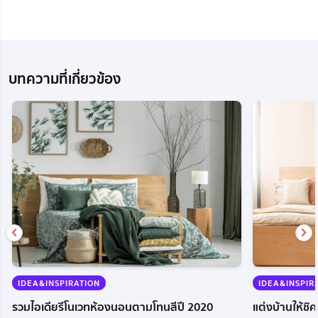
บทความที่เกี่ยวข้อง
IDEA&INSPIRATION
IDEA&INSPIR
รวมไอเดียรีโนเวทห้องนอนตามโทนสีปี 2020
แต่งบ้านให้ชิ