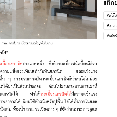
แท็ก
#พื้นไม
#วาเลน
#หนังร
ภาพ: การใช้กระเบื้องแกรนิตโต้ปูพื้นในบ้าน
ิตโต้”
เบื้องเซรามิค
ประเภทหนึ่ง ซึ่งตัวกระเบื้องชนิดนี้จะมีส่วน
่มีความแข็งแรงเทียบเท่ากับหินแกรนิต และแข็งแรง
ื่น ๆ กระบวนการผลิตกระเบื้องแกรนิตก็น่าสนใจไม่น้อย
ิตโต้
มาเป็นส่วนประกอบ ก่อนไปผ่านกระบวนการเผาที่
น
แกรนิตโต้
ทำให้
กระเบื้องแกรนิตโต้
มีความแข็งแรง
ากาศได้ นิยมใช้ทำผนังหรือปูพื้น ใช้ได้ทั้งภายในและ
ั่งเล่น ห้องน้ำ ลาน ระเบียงต่าง ๆ ก็จัดว่าเหมาะ การดูแล
ยดาย