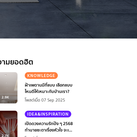
วามยอดฮิต
KNOWLEDGE
ฝ้าเพดานมีกี่แบบ เลือกแบบ
ไหนดีให้เหมาะกับบ้านเรา?
2.9K
โพสต์เมื่อ 07 Sep 2025
IDEA&INSPIRATION
เปิดดวงความรักปัง ๆ 2568
ทำนายชะตาเรื่องหัวใจ จะเป็น
2.7K
ยังไงนะ