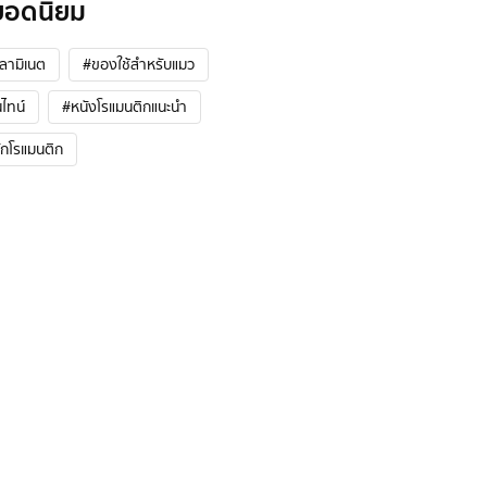
ยอดนิยม
้ลามิเนต
#ของใช้สำหรับแมว
ไทน์
#หนังโรแมนติกแนะนํา
ักโรแมนติก