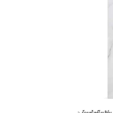
บ้านสไตล์โมเดิร์น