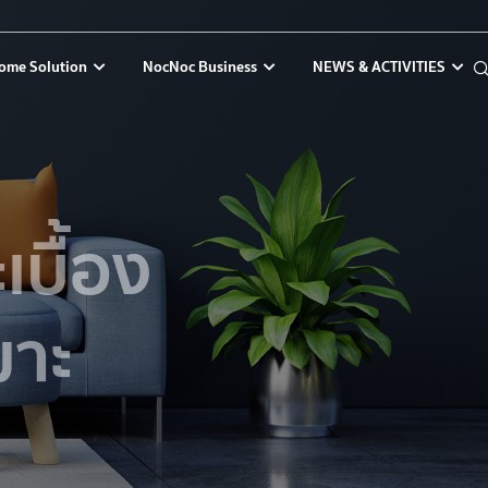
ome Solution
NocNoc Business
NEWS & ACTIVITIES
เบื้อง
มาะ