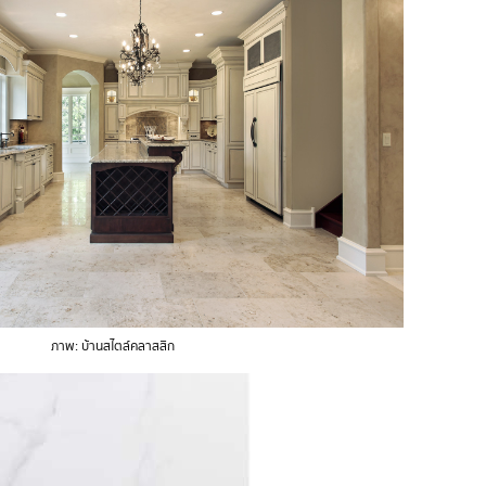
ภาพ: บ้านสไตล์คลาสสิก