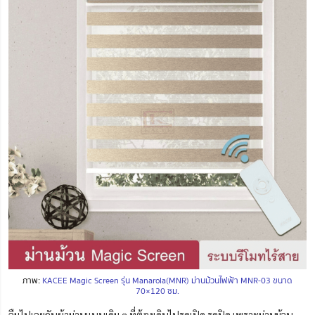
ภาพ:
KACEE Magic Screen รุ่น Manarola(MNR) ม่านม้วนไฟฟ้า MNR-03 ขนาด
70×120 ซม.
ลืมไปเลยกับผ้าม่านแบบเดิม ๆ ที่ต้องเดินไปรูดเปิด รูดปิด เพราะม่านม้วน