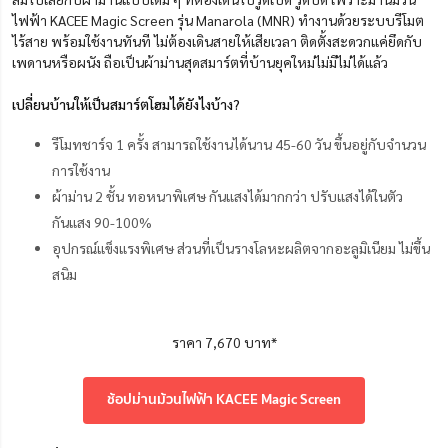
ไฟฟ้า KACEE Magic Screen รุ่น Manarola (MNR) ทำงานด้วยระบบรีโมต
ไร้สาย พร้อมใช้งานทันที ไม่ต้องเดินสายให้เสียเวลา ติดตั้งสะดวกแค่ยึดกับ
เพดานหรือผนัง ถือเป็นผ้าม่านสุดสมาร์ตที่บ้านยุคใหม่ไม่มีไม่ได้แล้ว
เปลี่ยนบ้านให้เป็นสมาร์ตโฮมได้ยังไงบ้าง?
รีโมทชาร์จ 1 ครั้ง สามารถใช้งานได้นาน 45-60 วัน ขึ้นอยู่กับจำนวน
การใช้งาน
ผ้าม่าน 2 ชั้น ทอหนาพิเศษ กันแสงได้มากกว่า ปรับแสงได้ในตัว
กันแสง 90-100%
อุปกรณ์แข็งแรงพิเศษ ส่วนที่เป็นรางโลหะผลิตจากอะลูมิเนียม ไม่ขึ้น
สนิม
ราคา 7,670 บาท*
ช้อปม่านม้วนไฟฟ้า KACEE Magic Screen