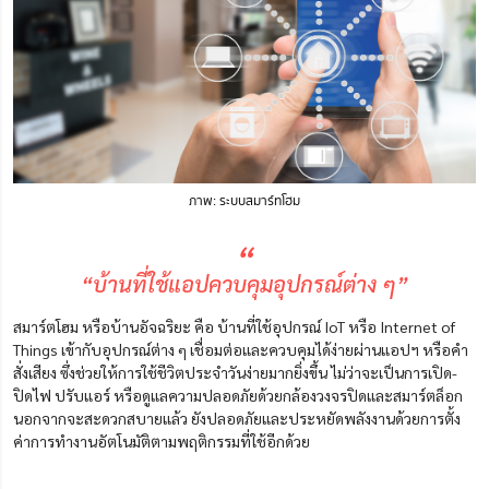
ภาพ: ระบบสมาร์ทโฮม
“
“บ้านที่ใช้แอปควบคุมอุปกรณ์ต่าง ๆ”
สมาร์ตโฮม หรือบ้านอัจฉริยะ คือ
บ้านที่ใช้อุปกรณ์ IoT หรือ Internet of
Things เข้ากับอุปกรณ์ต่าง ๆ เชื่อมต่อและควบคุมได้ง่ายผ่านแอปฯ หรือคำ
สั่งเสียง
ซึ่งช่วยให้การใช้ชีวิตประจำวันง่ายมากยิ่งขึ้น
ไม่ว่าจะเป็นการเปิด-
ปิดไฟ ปรับแอร์ หรือดูแลความปลอดภัยด้วยกล้องวงจรปิดและสมาร์ตล็อก
นอกจากจะ
สะดวกสบายแล้ว ยังปลอดภัยและประหยัด
พลังงานด้วยการตั้ง
ค่าการทำงานอัตโนมัติตามพฤติกรรมที่ใช้
อีกด้วย