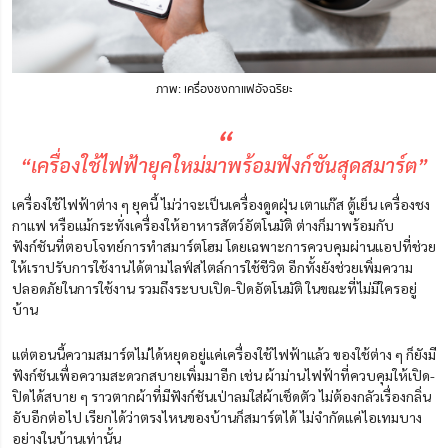
ภาพ: เครื่องชงกาแฟอัจฉริยะ
“
“เครื่องใช้ไฟฟ้ายุคใหม่มาพร้อมฟังก์ชันสุดสมาร์ต”
เครื่องใช้ไฟฟ้าต่าง ๆ ยุคนี้ ไม่ว่าจะเป็นเครื่องดูดฝุ่น เตาแก๊ส ตู้เย็น เครื่องชง
กาแฟ หรือแม้กระทั่งเครื่องให้อาหารสัตว์อัตโนมัติ
ต่างก็มาพร้อมกับ
ฟังก์ชันที่ตอบโจทย์การทำสมาร์ตโฮม โดยเฉพาะการควบคุมผ่านแอปที่ช่วย
ให้เราปรับการใช้งานได้ตามไลฟ์สไตล์การใช้ชีวิต
อีกทั้งยังช่วยเพิ่มความ
ปลอดภัยในการใช้งาน รวมถึงระบบเปิด-ปิดอัตโนมัติ ในขณะที่ไม่มีใครอยู่
บ้าน
แต่ตอนนี้ความสมาร์ตไม่ได้หยุดอยู่แค่เครื่องใช้ไฟฟ้าแล้ว ของใช้ต่าง ๆ ก็ยังมี
ฟังก์ชันเพื่อความสะดวกสบายเพิ่มมาอีก เช่น ผ้าม่านไฟฟ้าที่ควบคุมให้เปิด-
ปิดได้สบาย ๆ ราวตากผ้าที่มีฟังก์ชันเป่าลมใส่ผ้าเช็ดตัว ไม่ต้องกลัวเรื่องกลิ่น
อับอีกต่อไป เรียกได้ว่าตรงไหนของบ้านก็สมาร์ตได้ ไม่จำกัดแค่ไอเทมบาง
อย่างในบ้านเท่านั้น