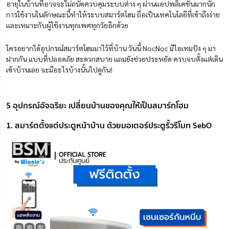
อายุในบ้านที่อาจจะไม่ถนัดควบคุมระบบต่าง ๆ ผ่านแอปพลิเคชันมากนัก
การใช้งานในลักษณะนี้ทำให้ระบบสมาร์ตโฮม ถือเป็นเทคโนโลยีที่เข้าถึงง่าย
และเหมาะกับผู้ใช้งานทุกเพศทุกวัยอีกด้วย
ใครอยากได้อุปกรณ์สมาร์ตโฮมมาไว้ที่บ้าน วันนี้ NocNoc มีไอเทมปัง ๆ มา
ฝากกัน แบบที่ปลอดภัย สะดวกสบาย แถมยังช่วยประหยัด ครบจบตั้งแต่เดิน
เข้าบ้านเลย จะมีอะไรบ้างนั้นไปดูกัน!
5 อุปกรณ์อัจฉริยะ เปลี่ยนบ้านของคุณให้เป็นสมาร์ทโฮม
1. สมาร์ตตั้งแต่ประตูหน้าบ้าน ด้วยมอเตอร์ประตูรั้วรีโมท SebO