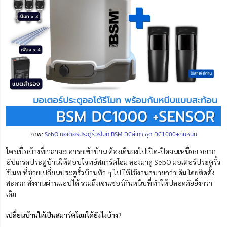
ภาพ:
SebO มอเตอร์ประตูรั้วรีโมท BSM DCสีเทา ชุด DC1000+กันหนีบ
ใครเบื่อบ้างที่เวลาจะเอารถเข้าบ้าน ต้องเดินลงไปเปิด-ปิดจนเหนื่อย อยาก
อัปเกรดประตูบ้านให้ตอบโจทย์สมาร์ตโฮม ลองมาดู SebO มอเตอร์ประตูรั้ว
รีโมท ที่ช่วยเปลี่ยนประตูรั้วบ้านทั่ว ๆ ไป ให้ใช้งานสบายกว่าเดิม โดยติดตั้ง
สะดวก สั่งงานผ่านแอปได้ รวมถึงเซนเซอร์กันหนีบที่ทำให้ปลอดภัยยิ่งกว่า
เดิม
เปลี่ยนบ้านให้เป็นสมาร์ตโฮมได้ยังไงบ้าง?