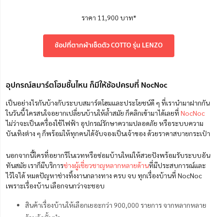
ราคา 11,900 บาท*
ช้อปที่ตากผ้าเช็ดตัว COTTO รุ่น LENZO
อุปกรณ์สมาร์ตโฮมชิ้นไหน ก็มีให้ช้อปครบที่ NocNoc
เป็นอย่างไรกันบ้างกับระบบสมาร์ตโฮมและประโยชน์ดี ๆ ที่เรานำมาฝากกัน
ในวันนี้ ใครสนใจอยากเปลี่ยนบ้านให้ล้ำสมัย ก็คลิกเข้ามาได้เลยที่
NocNoc
ไม่ว่าจะเป็นเครื่องใช้ไฟฟ้า อุปกรณ์รักษาความปลอดภัย หรือระบบความ
บันเทิงต่าง ๆ ก็พร้อมให้ทุกคนได้จับจองเป็นเจ้าของ ด้วยราคาสบายกระเป๋า
นอกจากนี้ใครที่อยากรีโนเวทหรือซ่อมบ้านใหม่ให้สวยปังพร้อมรับระบบอัน
ทันสมัย เราก็มีบริการ
ช่างผู้เชี่ยวชาญหลากหลายด้าน
ที่มีประสบการณ์และ
ไว้ใจได้ หมดปัญหาช่างทิ้งงานกลางทาง ครบ จบ ทุกเรื่องบ้านที่ NocNoc
เพราะเรื่องบ้าน เลือกจนกว่าจะชอบ
สินค้าเรื่องบ้านให้เลือกเยอะกว่า 900,000 รายการ จากหลากหลาย