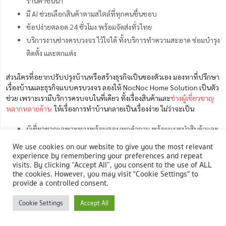
ร้านค้าชั้นนำ
มี AI ช่วยเลือกสินค้าตามสไตล์ที่ทุกคนชื่นชอบ
ช้อปง่ายตลอด 24 ชั่วโมง พร้อมจัดส่งทั่วไทย
บริการงานช่างครบวงจร ไว้ใจได้ ทั้งบริการทำความสะอาด ซ่อมบำรุง
ติดตั้ง และตกแต่ง
ส่วนใครที่อยากปรับปรุงบ้านหรือสร้างธุรกิจเป็นของตัวเอง มองหาที่ปรึกษา
เรื่องบ้านและธุรกิจแบบครบวงจร ลองให้ NocNoc Home Solution เป็นตัว
ช่วย เพราะเรามีบริการครบจบในที่เดียว ทั้งเรื่องสินค้าและ
ช่างผู้เชี่ยวชาญ
หลากหลายด้าน
ให้เรื่องการทำบ้านกลายเป็นเรื่องง่าย ไม่ว่าจะเป็น
ผู้เชี่ยวชาญเฉพาะทางพร้อมตอบทุกคำถาม พร้อมแนะนำสินค้าและ
บริการ
We use cookies on our website to give you the most relevant
experience by remembering your preferences and repeat
ผู้ช่วยเลือกเฟอร์นิเจอร์และของแต่บ้านที่ตรงใจ สำหรับทุกไลฟ์สไตล์
visits. By clicking “Accept All”, you consent to the use of ALL
ตามหาแบบที่ใช่ด้วยบริการออกแบบ 3D โดย NocNoc Designer
the cookies. However, you may visit "Cookie Settings" to
ศูนย์รวมช่างที่มีประสบการณ์ ควบคุมคุณภาพโดย NocNoc
provide a controlled consent.
รับประกันงานนานสูงสุด 12 เดือน*
Cookie Settings
Accept All