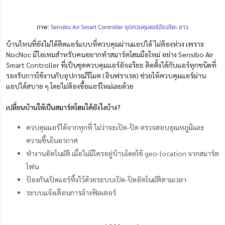
ภาพ:
Sensibo Air Smart Controller ชุดควบคุมแอร์อัจฉริยะ ขาว
บ้านไหนที่ยังไม่ได้ติดแอร์แบบที่ควบคุมผ่านแอปได้ ไม่ต้องห่วง เพราะ
NocNoc มีไอเทมสำหรับคนอยากทำสมาร์ตโฮมมือใหม่ อย่าง Sensibo Air
Smart Controller ที่เป็นชุดควบคุมแอร์อัจฉริยะ ติดตั้งได้กับแอร์ทุกชนิดที่
รองรับการใช้งานกับอุปกรณ์รีโมต (อินฟราเรด) ช่วยให้ควบคุมแอร์ผ่าน
แอปได้สบาย ๆ โดยไม่ต้องซื้อแอร์ใหม่เลยด้วย
เปลี่ยนบ้านให้เป็นสมาร์ตโฮมได้ยังไงบ้าง?
ควบคุมแอร์ได้จากทุกที่ ไม่ว่าจะเปิด-ปิด ตรวจสอบอุณหภูมิและ
ความชื้นในอากาศ
ทำงานอัตโนมัติ เมื่อไม่มีใครอยู่บ้านโดยใช้ geo-location จากสมาร์ต
โฟน
ป้องกันเปิดแอร์ทิ้งไว้ด้วยระบบเปิด-ปิดอัตโนมัติตามเวลา
ระบบแจ้งเตือนการล้างฟิลเตอร์