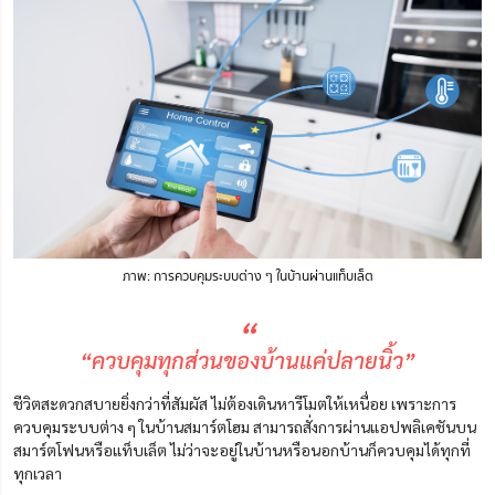
ภาพ: การควบคุมระบบต่าง ๆ ในบ้านผ่านแท็บเล็ต
“
“ควบคุมทุกส่วนของบ้านแค่ปลายนิ้ว”
ชีวิตสะดวกสบายยิ่งกว่าที่สัมผัส ไม่ต้องเดินหารีโมตให้เหนื่อย
เพราะการ
ควบคุมระบบต่าง ๆ ในบ้านสมาร์ตโฮม สามารถสั่งการผ่านแอปพลิเคชันบน
สมาร์ตโฟนหรือแท็บเล็ต ไม่ว่าจะอยู่ในบ้านหรือนอกบ้านก็ควบคุมได้ทุกที่
ทุกเวลา