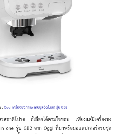
พ :
Oggi เครื่องชงกาแฟแคปซูลอัตโนมัติ รุ่น GB2
ลรสชาติโปรด ก็เลือกได้ตามใจชอบ เพียงแค่มีเครื่องชง
in one รุ่น GB2 จาก Oggi ที่มาพร้อมอแดปเตอร์ครบชุด