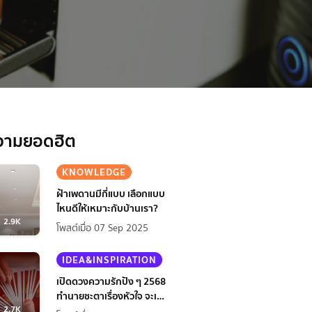
วามยอดฮิต
KNOWLEDGE
ฝ้าเพดานมีกี่แบบ เลือกแบบ
ไหนดีให้เหมาะกับบ้านเรา?
2.9K
โพสต์เมื่อ 07 Sep 2025
IDEA&INSPIRATION
เปิดดวงความรักปัง ๆ 2568
ทำนายชะตาเรื่องหัวใจ จะเป็น
2.7K
ยังไงนะ