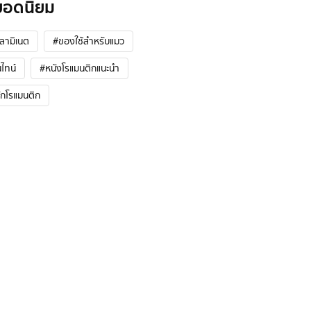
ยอดนิยม
้ลามิเนต
#ของใช้สำหรับแมว
ไทน์
#หนังโรแมนติกแนะนํา
ักโรแมนติก