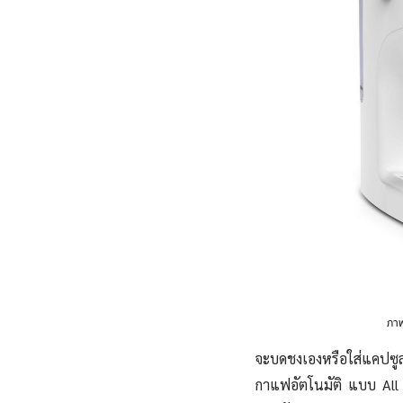
ภา
จะบดชงเองหรือใส่แคปซู
กาแฟอัตโนมัติ แบบ All 