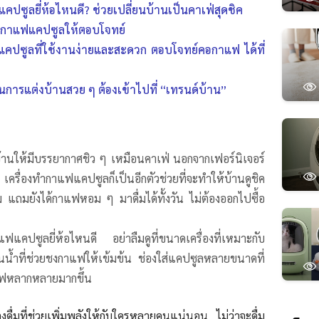
คปซูลยี่ห้อไหนดี? ช่วยเปลี่ยนบ้านเป็นคาเฟ่สุดชิค
องชงกาแฟแคปซูลให้ตอบโจทย์
ฟแคปซูลที่ใช้งานง่ายและสะดวก ตอบโจทย์คอกาแฟ ได้ที่
ารแต่งบ้านสวย ๆ ต้องเข้าไปที่ “เทรนด์บ้าน”
บ้านให้มีบรรยากาศชิว ๆ เหมือนคาเฟ่ นอกจากเฟอร์นิเจอร์
ครื่องทํากาแฟแคปซูลก็เป็นอีกตัวช่วยที่จะทำให้บ้านดูชิค
ม แถมยังได้กาแฟหอม ๆ มาดื่มได้ทั้งวัน ไม่ต้องออกไปซื้อ
แฟแคปซูลยี่ห้อไหนดี อย่าลืมดูที่ขนาดเครื่องที่เหมาะกับ
น้ำที่ช่วยชงกาแฟให้เข้มข้น ช่องใส่แคปซูลหลายขนาดที่
าแฟหลากหลายมากขึ้น
่องดื่มที่ช่วยเพิ่มพลังให้กับใครหลายคนแน่นอน ไม่ว่าจะดื่ม