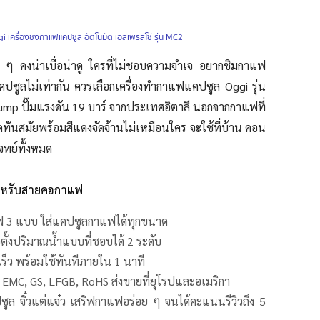
i เครื่องชงกาแฟแคปซูล อัตโนมัติ เอสเพรสโซ่ รุ่น MC2
ย ๆ คงน่าเบื่อน่าดู ใครที่ไม่ชอบความจำเจ อยากชิมกาแฟ
ซูลไม่เท่ากัน ควรเลือกเครื่องทํากาแฟแคปซูล Oggi รุ่น
mp ปั๊มแรงดัน 19 บาร์ จากประเทศอิตาลี นอกจากกาแฟที่
์สุดทันสมัยพร้อมสีแดงจัดจ้านไม่เหมือนใคร จะใช้ที่บ้าน คอน
ทย์ทั้งหมด
สำหรับสายคอกาแฟ
 3 แบบ ใส่แคปซูลกาแฟได้ทุกขนาด
ตั้งปริมาณน้ำแบบที่ชอบได้ 2 ระดับ
ร็ว พร้อมใช้ทันทีภายใน 1 นาที
 EMC, GS, LFGB, RoHS ส่งขายที่ยุโรปและอเมริกา
ูล จิ๋วแต่แจ๋ว เสริฟกาแฟอร่อย ๆ จนได้คะแนนรีวิวถึง 5