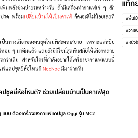
แท็ก
ิ่มพลังช่วงบ่ายระหว่างวัน ถ้ามีเครื่องทำกาแฟเก๋ ๆ สัก
วโปรด พร้อม
เปลี่ยนบ้านให้เป็นคาเฟ่
ก็คงจะดีไม่น้อยเลยที
#พื้นไม
#วาเลน
เป็นทางเลือกของคนยุคใหม่ที่สะดวกสบาย เพราะแค่หยิบ
#หนังร
แฟหอม ๆ มาดื่มแล้ว แถมยังมีดีไซน์สุดทันสมัยให้เลือกหลาย
กว่าเดิม สำหรับใครที่กำลังอยากได้เครื่องชงกาแฟแบบนี้
าแฟแคปซูลยี่ห้อไหนดี
NocNoc
มีมาฝากกัน
ซูลยี่ห้อไหนดี? ช่วยเปลี่ยนบ้านเป็นคาเฟ่สุด
 แบบ ต้องเครื่องชงกาแฟแคปซูล Oggi รุ่น MC2