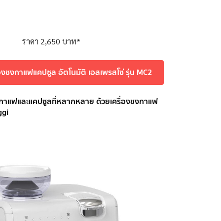
ราคา 2,650 บาท*
่องชงกาแฟแคปซูล อัตโนมัติ เอสเพรสโซ่ รุ่น MC2
ดกาแฟและแคปซูลที่หลากหลาย ด้วยเครื่องชงกาแฟ
ggi