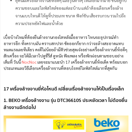
ยุคนี้มีเครื่องล้างจานยี่ห้อดีๆ และรุ่นต่างๆ ให้เลือกมากมาย ขึ้นอยู่กับ
ความชอบและไลฟ์สไตล์ของแต่ละบ้าน แต่ถ้าต้องเลือกเครื่องล้าง
จานแบบไหนดี ให้ดูที่ประเภท ขนาด ฟังก์ชัน เสียงรบกวน รวมไปถึง
ความประหยัดไฟและน้ำด้วย
เบื่อบ้างไหมที่ต้องยืนล้างจานกองโตหลังมื้ออาหาร ไหนจะอุปกรณ์ทำ
อาหารอีก ทั้งคราบมัน คราบสกปรก ขัดออกก็ยาก กว่าจะล้างสะอาดแทบ
หมดแรงเลยทีเดียว คงดีไม่น้อยถ้ามีตัวช่วยสุดเจ๋งอย่างเครื่องล้างจานยี่ห้อดีๆ
สักเครื่อง จะได้มีเวลาไปดูซีรีส์ ดูหนัง ฟังเพลง หรือพักผ่อนตามชอบอย่าง
เต็มที่ วันนี้
NocNoc
เลยจะมาแนะนำ 17 เครื่องล้างจานยี่ห้อเด็ด พร้อมบอก
ประเภทและวิธีเลือกเครื่องล้างจานที่ตอบโจทย์ไลฟ์สไตล์มากที่สุดกัน
17 เครื่องล้างจานยี่ห้อไหนดี เปลี่ยนเรื่องล้างจานให้เป็นเรื่องเล็ก
1. BEKO เครื่องล้างจาน รุ่น DTC36610S ประหยัดเวลา ไม่ต้องยื่น
ล้างจานอีกต่อไป