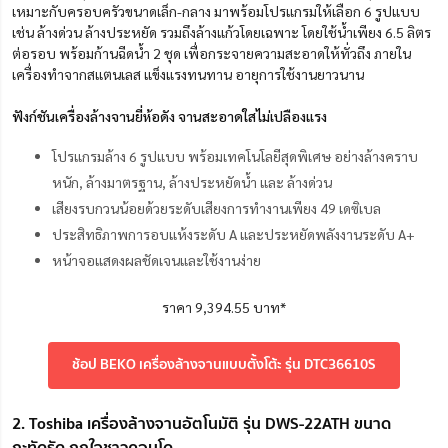
เหมาะกับครอบครัวขนาดเล็ก-กลาง มาพร้อมโปรแกรมให้เลือก 6 รูปแบบ
เช่น ล้างด่วน ล้างประหยัด รวมถึงล้างแก้วโดยเฉพาะ โดยใช้น้ำเพียง 6.5 ลิตร
ต่อรอบ พร้อมก้านฉีดน้ำ 2 ชุด เพื่อกระจายความสะอาดให้ทั่วถึง ภายใน
เครื่องทำจากสแตนเลส แข็งแรงทนทาน อายุการใช้งานยาวนาน
ฟังก์ชันเครื่องล้างจานยี่ห้อดัง จานสะอาดใสไม่เปลืองแรง
โปรแกรมล้าง 6 รูปแบบ พร้อมเทคโนโลยีสุดพิเศษ อย่างล้างคราบ
หนัก, ล้างมาตรฐาน, ล้างประหยัดน้ำ และ ล้างด่วน
เสียงรบกวนน้อยด้วยระดับเสียงการทำงานเพียง 49 เดซิเบล
ประสิทธิภาพการอบแห้งระดับ A และประหยัดพลังงานระดับ A+
หน้าจอแสดงผลชัดเจนและใช้งานง่าย
ราคา 9,394.55 บาท*
ช้อป BEKO เครื่องล้างจานแบบตั้งโต้ะ รุ่น DTC36610S
2. Toshiba เครื่องล้างจานอัตโนมัติ รุ่น DWS-22ATH ขนาด
กะทัดรัด ถูกใจชาวคอนโด