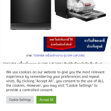
ภาพ:
TOSHIBA เครื่องล้างจาน รุ่น DW-14F2(BS)
TOSHIBA เครื่องล้างจาน รุ่น DW-14F2(BS) ฟังก์ชันจัดหนักจัดเต็ม กับ 8
โปรแกรมการล้าง เสริมด้วยโหมดต่างๆ ที่สำคัญ อย่างการชำระล้างด้วยระบบ
We use cookies on our website to give you the most relevant
น้ำร้อนอุณหภูมิ 70 องศา พร้อมหัวฉีดคู่ทำความสะอาดรอบทิศทาง เพิ่ม
experience by remembering your preferences and repeat
ความมั่นใจด้วย UV-LED ฆ่าเชื้อโรคและแบคทีเรีย และระบบอบแห้งแบบ
visits. By clicking “Accept All”, you consent to the use of ALL
Turbo ด้วยพัดลมคู่ช่วยให้จานแห้งสนิท รองรับจานได้มากถึง 14 ชุด
the cookies. However, you may visit "Cookie Settings" to
provide a controlled consent.
ฟังก์ชันเครื่องล้างจานยี่ห้อดัง จานสะอาดใสไม่เปลืองแรง
Cookie Settings
Accept All
จุจานชามได้มากถึง 14 ชุด จึงเหมาะกับครอบครัวขนาดกลางและ