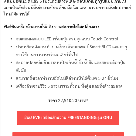
9 แบบอัตโนมัติ และ 5 โปรแกรมล้างพิเศษ ตอบโจทย์ทุกรูปแบบ ภายใน
แยกเป็นสัดส่วน มีลิ้นชักวางช้อน ส้อม มีด โดยเฉพาะ เจอคราบมันสกปรกแค่
ไหนก็จัดการได้
ฟังก์ชันเครื่องล้างจานยี่ห้อดัง จานสะอาดใสไม่เปลืองแรง
จอแสดงผลแบบ LED พร้อมปุ่มควบคุมแบบ Touch Control
ประหยัดพลังงาน ทำงานเงียบ ด้วยมอเตอร์ Smart BLCD แถมอายุ
การใช้งานยาวนานกว่ามอเตอร์ทั่วไป
สะอาดปลอดภัยด้วยระบบป้องกันน้ำรั่ว น้ำซึม และระบบล็อกปุ่ม
สัมผัส
สามารถตั้งเวลาทำงานอัตโนมัติล่วงหน้าได้ตั้งแต่ 1-24 ชั่วโมง
เครื่องล้างจานรีวิว 5 ดาว เพราะทั้งทน ทั้งคุ้ม และทั้งล้างสะอาด
ราคา 22,910.20 บาท*
ช้อป EVE เครื่องล้างจาน FREESTANDING รุ่น ONU