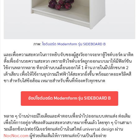
ภาพ:
ไซด์บอร์ด Modernform รุ่น SIDEBOARD B
และเพื่อความสะดวกในการหยิบจับของผู้สูงวัยอาจจะหาตู้ไซด์บอร์ด มาติด
ตั้งเพื่ออำนวยความสะดวก เพราะตัวไซด์บอร์ดถูกออกแบบมาให้มีฟังก์ชัน
ใช้งานหลากหลาย ท็อปด้านบนเลื่อนออกได้ 1 ด้าน ภายในมีปลั๊กขนาด 2
เต้าเสียบ เพื่อให้ใช้งานอุปกรณ์ไฟฟ้าได้สะดวกยิ่งขึ้น พร้อมถาดอะคริลิคสี
ชา สำหรับใส่ช้อส้อม เหมาะสำหรับพื้นที่ห้องครัวทุกขนาด
ช้อปไซด์บอร์ด Modernform รุ่น SIDEBOARD B
หลาย ๆ บ้านน่าจะมีไอเดียและคำตอบเพื่อนำไปออกแบบตกแต่ง ต่อเติม
เพื่อให้การอยู่อาศัยลงตัวและสะดวกสบายมากขึ้นแล้ว โดยทุก ๆ บ้าน
สามา
รถเลือกช้อปเฟอร์นิเจอร์ตกแต่งบ้านในสไตล์
universal
design
ผ่าน
NocNoc.com
ผู้ช่วยเติมเต็มให้การตกแต่งบ้านเป็นเรื่องง่าย