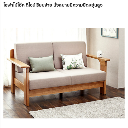
โซฟาไม้โอ๊ค ดีไซน์เรียบง่าย นั่งสบายมีความยืดหยุ่นสูง