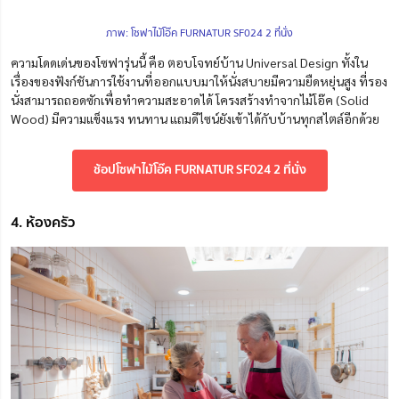
ภาพ: โซฟาไม้โอ๊ค FURNATUR SF024 2 ที่นั่ง
ความโดดเด่นของโซฟารุ่นนี้ คือ ตอบโจทย์บ้าน Universal Design ทั้งใน
เรื่องของฟังก์ชันการใช้งานที่ออกแบบมาให้นั่งสบายมีความยืดหยุ่นสูง ที่รอง
นั่งสามารถถอดซักเพื่อทำความสะอาดได้ โครงสร้างทำจากไม้โอ๊ค (Solid
Wood) มีความแข็งแรง ทนทาน แถมดีไซน์ยังเข้าได้กับบ้านทุกสไตล์อีกด้วย
ช้อปโซฟาไม้โอ๊ค FURNATUR SF024 2 ที่นั่ง
4. ห้องครัว