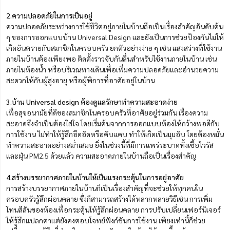
2.ความปลอดภัยในการเป็นอยู่
ความปลอดภัยระหว่างการใช้ชีวิตอยู่ภายในบ้านถือเป็นเรื่องสำคัญอันดับต้น
ๆ ของการออกแบบบ้าน Universal Design และยังเป็นการช่วยป้องกันไม่ให้
เกิดอันตรายกับสมาชิกในครอบครัว ยกตัวอย่างง่าย ๆ เช่น แสงสว่างที่ใช้งาน
ภายในบ้านต้องเพียงพอ ติดตั้งราวจับกันลื่นสำหรับใช้งานภายในบ้าน เช่น
ภายในห้องน้ำ หรือบริเวณทางเดินเพื่อเพิ่มความปลอดภัยและอำนวยความ
สะดวกให้กับผู้สูงอายุ หรือผู้พิการที่อาศัยอยู่ในบ้าน
3.บ้าน Universal design ต้องดูแลรักษาทำความสะอาดง่าย
เพื่อสุขอนามัยที่ดีของสมาชิกในครอบครัวที่อาศัยอยู่ร่วมกัน เรื่องความ
สะอาดจึงจำเป็นต้องใส่ใจ โดยเริ่มต้นจากการออกแบบห้องให้กว้างพอดีกับ
การใช้งาน ไม่ทำให้รู้สึกอึดอัดหรือคับแคบ ทำให้เกิดเป็นมุมอับ โดยต้องหมั่น
ทำความสะอาดอย่างสม่ำเสมอ ยิ่งในช่วงนี้ที่มีการแพร่ระบาดทั้งเชื้อไวรัส
และฝุ่น PM2.5 ด้วยแล้ว ความสะอาดภายในบ้านถือเป็นเรื่องสำคัญ
4.สร้างบรรยากาศภายในบ้านให้เป็นแรงกระตุ้นในการอยู่อาศัย
การสร้างบรรยากาศภายในบ้านก็เป็นเรื่องสำคัญที่จะช่วยให้ทุกคนใน
ครอบครัวรู้สึกผ่อนคลาย ซึ่งก็สามารถสร้างได้หลากหลายวิธีเช่น การเพิ่ม
โทนสีสันของห้องเพื่อกระตุ้นให้รู้สึกผ่อนคลาย การปรับเปลี่ยนเฟอร์นิเจอร์
ให้รู้สึกแปลกตาแต่ยังคงตอบโจทย์ฟังก์ชันการใช้งาน เพียงเท่านี้ก็ช่วย