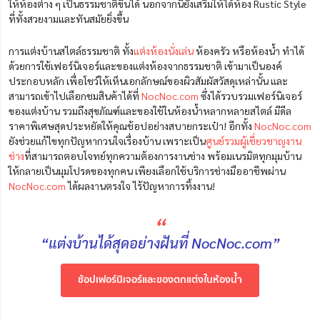
ให้ห้องต่าง ๆ เป็นธรรมชาติขึ้นได้ นอกจากนี้ยังเสริมให้ได้ห้อง Rustic Style
ที่ทั้งสวยงามและทันสมัยยิ่งขึ้น
การแต่งบ้านสไตล์ธรรมชาติ ทั้ง
แต่งห้องนั่งเล่น
ห้องครัว หรือห้องน้ำ ทำได้
ด้วยการใช้เฟอร์นิเจอร์และของแต่งห้องจากธรรมชาติ เข้ามาเป็นองค์
ประกอบหลัก เพื่อโชว์ให้เห็นเอกลักษณ์ของผิวสัมผัสวัสดุเหล่านั้น และ
สามารถเข้าไปเลือกชมสินค้าได้ที่
NocNoc.com
ซึ่งได้รวบรวมเฟอร์นิเจอร์
ของแต่งบ้าน รวมถึงสุขภัณฑ์และของใช้ในห้องน้ำหลากหลายสไตล์ มีดีล
ราคาพิเศษสุดประหยัดให้คุณช้อปอย่างสบายกระเป๋า! อีกทั้ง
NocNoc.com
ยังช่วยแก้ไขทุกปัญหากวนใจเรื่องบ้าน เพราะเป็น
ศูนย์รวมผู้เชี่ยวชาญงาน
ช่าง
ที่สามารถตอบโจทย์ทุกความต้องการงานช่าง พร้อมเนรมิตทุกมุมบ้าน
ให้กลายเป็นมุมโปรดของทุกคน เพียงเลือกใช้บริการช่างมืออาชีพผ่าน
NocNoc.com
ได้ผลงานตรงใจ ไร้ปัญหาการทิ้งงาน!
“
“แต่งบ้านได้สุดอย่างฝันที่ NocNoc.com”
ช้อปเฟอร์นิเจอร์และของตกแต่งในห้องน้ำ