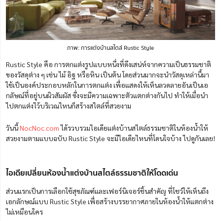
ภาพ: การแต่งบ้านสไตล์ Rustic Style
Rustic Style คือ การตกแต่งรูปแบบหนึ่งที่ดึงเสน่ห์จากความเป็นธรรมชาติ
ของวัสดุต่าง ๆ เช่น ไม้ อิฐ หรือหิน เป็นต้น โดยส่วนมากจะนำวัสดุเหล่านี้มา
ใช้เป็นองค์ประกอบหลักในการตกแต่ง เพื่อแสดงให้เห็นลวดลายอันเป็นเอ
กลัษณ์ที่อยู่บนผิวสัมผัส ซึ่งจะมีความเฉพาะตัวแตกต่างกันไป ทำให้เมื่อนำ
ไปตกแต่งไว้บริเวณไหนก็สร้างสไตล์ที่สวยงาม
วันนี้
NocNoc.com
ได้รวบรวมไอเดียแต่งบ้านสไตล์ธรรมชาติในห้องน้ำให้
สวยงามตามแบบฉบับ Rustic Style จะมีไอเดียไหนที่โดนใจบ้าง ไปดูกันเลย!
ไอเดียเปลี่ยนห้องน้ำแต่งบ้านสไตล์ธรรมชาติให้โดดเด่น
ส่วนแรกเป็นการเลือกใช้สุขภัณฑ์และเฟอร์นิเจอร์ชิ้นสำคัญ ที่โชว์ให้เห็นถึง
เอกลักษณ์แบบ Rustic Style เพื่อสร้างบรรยากาศภายในห้องน้ำให้แตกต่าง
ไม่เหมือนใคร