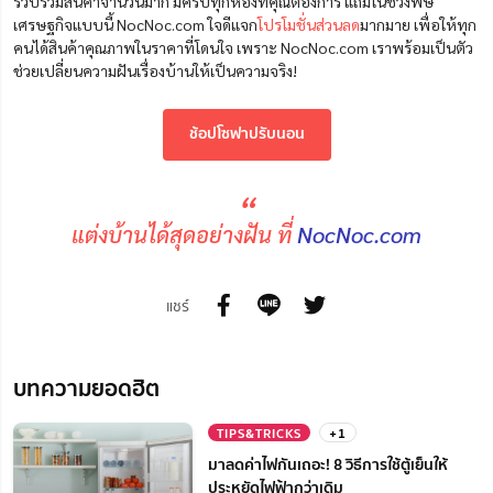
รวบรวมสินค้าจำนวนมาก มีครบทุกห้องที่คุณต้องการ แถมในช่วงพิษ
เศรษฐกิจแบบนี้ NocNoc.com ใจดีแจก
โปรโมชั่นส่วนลด
มากมาย เพื่อให้ทุก
คนได้สินค้าคุณภาพในราคาที่โดนใจ เพราะ NocNoc.com เราพร้อมเป็นตัว
ช่วยเปลี่ยนความฝันเรื่องบ้านให้เป็นความจริง!
ช้อปโซฟาปรับนอน
“
แต่งบ้านได้สุดอย่างฝัน ที่
NocNoc.com
แชร์
บทความยอดฮิต
TIPS&TRICKS
+1
มาลดค่าไฟกันเถอะ! 8 วิธีการใช้ตู้เย็นให้
ประหยัดไฟฟ้ากว่าเดิม