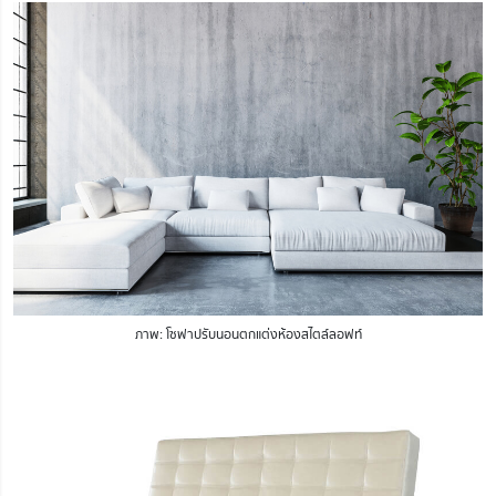
ภาพ: โซฟาปรับนอนตกแต่งห้องสไตล์ลอฟท์