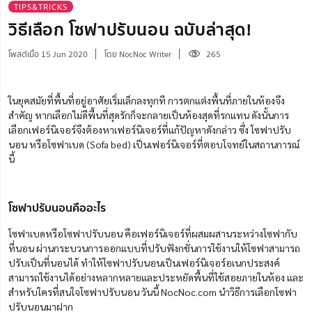
TIPS&TRICKS
วิธีเลือก โซฟาปรับนอน ฉบับล่าสุด!
โพสต์เมื่อ 15 Jun 2020
โดย NocNoc Writer
265
ในยุคสมัยที่พื้นที่อยู่อาศัยเริ่มเล็กลงทุกที การตกแต่งพื้นที่ภายในห้องจึง
สำคัญ หากเลือกไม่ดีพื้นที่สุดรักก็จะกลายเป็นห้องสุดที่รกแทน ดังนั้นการ
เลือกเฟอร์นิเจอร์จึงต้องหาเฟอร์นิเจอร์ที่แก้ปัญหาดังกล่าว ซึ่ง โซฟาปรับ
นอน หรือโซฟาเบด (Sofa bed) เป็นเฟอร์นิเจอร์ที่ตอบโจทย์ในสถานการณ์
นี้
โซฟาปรับนอนคืออะไร
โซฟาเบดหรือโซฟาปรับนอน คือเฟอร์นิเจอร์ที่ผสมผสานระหว่างโซฟากับ
ที่นอน ผ่านกระบวนการออกแบบที่ปรับฟังกชั่นการใช้งานให้โซฟาสามารถ
ปรับเป็นที่นอนได้ ทำให้โซฟาปรับนอนเป็นเฟอร์นิเจอร์อเนกประสงค์
สามารถใช้งานได้อย่างหลากหลายและประหยัดพื้นที่ใช้สอยภายในห้อง และ
สำหรับใครที่สนใจโซฟาปรับนอน วันนี้ NocNoc.com นำวิธีการเลือกโซฟา
ปรับนอนมาฝาก