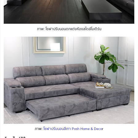
ภาพ: โซฟาปรับนอนตกแต่งห้องสไตล์โมเดิร์น
ภาพ:
โซฟาปรับนอนสีเทา Posh Home & Deco
r