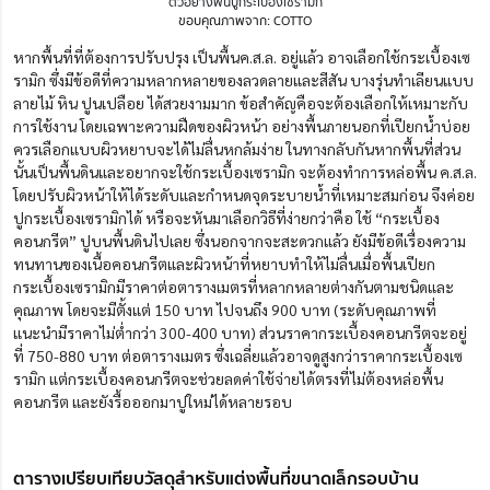
ตัวอย่างพื้นปูกระเบื้องเซรามิก
ขอบคุณภาพจาก: COTTO
หากพื้นที่ที่ต้องการปรับปรุง เป็นพื้นค.ส.ล. อยู่แล้ว อาจเลือกใช้กระเบื้องเซ
รามิก ซึ่งมีข้อดีที่ความหลากหลายของลวดลายและสีสัน บางรุ่นทำเลียนแบบ
ลายไม้ หิน ปูนเปลือย ได้สวยงามมาก ข้อสำคัญคือจะต้องเลือกให้เหมาะกับ
การใช้งาน โดยเฉพาะความฝืดของผิวหน้า อย่างพื้นภายนอกที่เปียกน้ำบ่อย
ควรเลือกแบบผิวหยาบจะได้ไม่ลื่นหกล้มง่าย ในทางกลับกันหากพื้นที่ส่วน
นั้นเป็นพื้นดินและอยากจะใช้กระเบื้องเซรามิก จะต้องทำการหล่อพื้น ค.ส.ล.
โดยปรับผิวหน้าให้ได้ระดับและกำหนดจุดระบายน้ำที่เหมาะสมก่อน จึงค่อย
ปูกระเบื้องเซรามิกได้ หรือจะหันมาเลือกวิธีที่ง่ายกว่าคือ ใช้ “กระเบื้อง
คอนกรีต” ปูบนพื้นดินไปเลย ซึ่งนอกจากจะสะดวกแล้ว ยังมีข้อดีเรื่องความ
ทนทานของเนื้อคอนกรีตและผิวหน้าที่หยาบทำให้ไม่ลื่นเมื่อพื้นเปียก
กระเบื้องเซรามิกมีราคาต่อตารางเมตรที่หลากหลายต่างกันตามชนิดและ
คุณภาพ โดยจะมีตั้งแต่ 150 บาท ไปจนถึง 900 บาท (ระดับคุณภาพที่
แนะนำมีราคาไม่ต่ำกว่า 300-400 บาท) ส่วนราคากระเบื้องคอนกรีตจะอยู่
ที่ 750-880 บาท ต่อตารางเมตร ซึ่งเฉลี่ยแล้วอาจดูสูงกว่าราคากระเบื้องเซ
รามิก แต่กระเบื้องคอนกรีตจะช่วยลดค่าใช้จ่ายได้ตรงที่ไม่ต้องหล่อพื้น
คอนกรีต และยังรื้อออกมาปูใหม่ได้หลายรอบ
ตารางเปรียบเทียบวัสดุสำหรับแต่งพื้นที่ขนาดเล็กรอบบ้าน