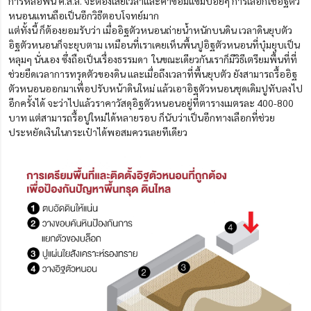
การหล่อพื้น ค.ส.ล. จะต้องเสียเวลาและค่าซ่อมแซมบ่อยๆ การเลือกใช้อิฐตัว
หนอนแทนถือเป็นอีกวิธีตอบโจทย์มาก
แต่ทั้งนี้ ก็ต้องยอมรับว่า เมื่ออิฐตัวหนอนถ่ายน้ำหนักบนดิน เวลาดินยุบตัว
อิฐตัวหนอนก็จะยุบตาม เหมือนที่เราเคยเห็นพื้นปูอิฐตัวหนอนที่บุ๋มยุบเป็น
หลุมๆ นั่นเอง ซึ่งถือเป็นเรื่องธรรมดา ในขณะเดียวกันเราก็มีวิธีเตรียมพื้นที่ที่
ช่วยยืดเวลาการทรุดตัวของดิน และเมื่อถึงเวลาที่พื้นยุบตัว ยังสามารถรื้ออิฐ
ตัวหนอนออกมาเพื่อปรับหน้าดินใหม่ แล้วเอาอิฐตัวหนอนชุดเดิมปูทับลงไป
อีกครั้งได้ จะว่าไปแล้วราคาวัสดุอิฐตัวหนอนอยู่ที่ตารางเมตรละ 400-800
บาท แต่สามารถรื้อปูใหม่ได้หลายรอบ ก็นับว่าเป็นอีกทางเลือกที่ช่วย
ประหยัดเงินในกระเป๋าได้พอสมควรเลยทีเดียว