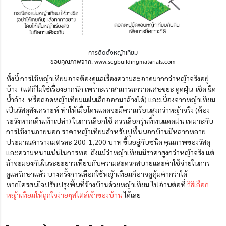
การติดตั้งหญ้าเทียม
ขอบคุณภาพจาก: www.scgbuildingmaterials.com
ทั้งนี้ การใช้หญ้าเทียมอาจต้องดูแลเรื่องความสะอาดมากกว่าหญ้าจริงอยู่
บ้าง (แต่ก็ไม่ใช่เรื่องยากนัก เพราะเราสามารถกวาดเศษขยะ ดูดฝุ่น เช็ด ฉีด
น้ำล้าง หรือถอดหญ้าเทียมแผ่นเล็กออกมาล้างได้) และเนื่องจากหญ้าเทียม
เป็นวัสดุสังเคราะห์ ทำให้เมื่อโดนแดดจะมีความร้อนสูงกว่าหญ้าจริง (ต้อง
ระวังหากเดินเท้าเปล่า) ในการเลือกใช้ ควรเลือกรุ่นที่ทนแดดฝน เหมาะกับ
การใช้งานภายนอก ราคาหญ้าเทียมสำหรับปูพื้นนอกบ้านมีหลากหลาย
ประมาณตารางเมตรละ 200-1,200 บาท ขึ้นอยู่กับชนิด คุณภาพของวัสดุ
และความหนาแน่นในการทอ ถึงแม้ว่าหญ้าเทียมมีราคาสูงกว่าหญ้าจริง แต่
ถ้าจะมองกันในระยะยาวเทียบกับความสะดวกสบายและค่าใช้จ่ายในการ
ดูแลรักษาแล้ว บางครั้งการเลือกใช้หญ้าเทียมก็อาจดูคุ้มค่ากว่าได้
หากใครสนใจปรับปรุงพื้นที่ข้างบ้านด้วยหญ้าเทียม ไปอ่านต่อที่
วิธีเลือก
หญ้าเทียมให้ถูกใจง่ายๆสไตล์เจ้าของบ้าน
ได้เลย