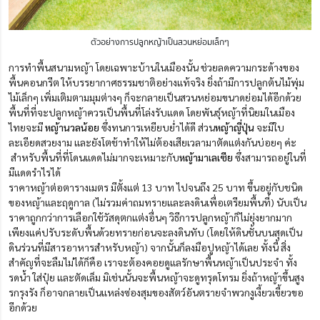
ตัวอย่างการปลูกหญ้าเป็นสวนหย่อมเล็กๆ
การทำพื้นสนามหญ้า โดยเฉพาะบ้านในเมืองนั้น ช่วยลดความกระด้างของ
พื้นคอนกรีต ให้บรรยากาศธรรมชาติอย่างแท้จริง ยิ่งถ้ามีการปลูกต้นไม้พุ่ม
ไม้เล็กๆ เพิ่มเติมตามมุมต่างๆ ก็จะกลายเป็นสวนหย่อมขนาดย่อมได้อีกด้วย
พื้นที่ที่จะปลูกหญ้าควรเป็นพื้นที่โล่งรับแดด โดยพันธุ์หญ้าที่นิยมในเมือง
ไทยจะมี
หญ้านวลน้อย
ซึ่งทนการเหยียบย่ำได้ดี ส่วน
หญ้าญี่ปุ่น
จะมีใบ
ละเอียดสวยงาม และยังโตช้าทำให้ไม่ต้องเสียเวลามาตัดแต่งกันบ่อยๆ ค่ะ
สำหรับพื้นที่ที่โดนแดดไม่มากจะเหมาะกับ
หญ้ามาเลเซีย
ซึ่งสามารถอยู่ในที่
มีแดดรำไรได้
ราคาหญ้าต่อตารางเมตร มีตั้งแต่ 13 บาท ไปจนถึง 25 บาท ขึ้นอยู่กับชนิด
ของหญ้าและฤดูกาล (ไม่รวมค่าถมทรายและลงดินเพื่อเตรียมพื้นที่) นับเป็น
ราคาถูกกว่าการเลือกใช้วัสดุตกแต่งอื่นๆ วิธีการปลูกหญ้าก็ไม่ยุ่งยากมาก
เพียงแค่ปรับระดับพื้นด้วยทรายก่อนจะลงดินทับ (โดยให้ดินชั้นบนสุดเป็น
ดินร่วนที่มีสารอาหารสำหรับหญ้า) จากนั้นก็ลงมือปูหญ้าได้เลย ทั้งนี้ สิ่ง
สำคัญที่จะลืมไม่ได้ก็คือ เราจะต้องคอยดูแลรักษาพื้นหญ้าเป็นประจำ ทั้ง
รดน้ำ ใส่ปุ๋ย และตัดเล็ม มิเช่นนั้นจะพื้นหญ้าจะดูทรุดโทรม ยิ่งถ้าหญ้าขึ้นสูง
รกรุงรัง ก็อาจกลายเป็นแหล่งซ่องสุมของสัตว์อันตรายจำพวกงูเงี้ยวเขี้ยวขอ
อีกด้วย