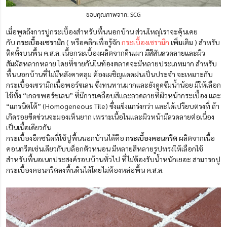
ขอบคุณภาพจาก: SCG
เมื่อพูดถึงการปูกระเบื้องสำหรับพื้นนอกบ้าน ส่วนใหญ่เราจะคุ้นเคย
กับ
กระเบื้องเซรามิก
( หรือคลิกเพื่อรู้จัก
กระเบื้องเซรามิก
เพิ่มเติม ) สำหรับ
ติดตั้งบนพื้น ค.ส.ล. เนื้อกระเบื้องผลิตจากดินเผา มีสีสันลวดลายและผิว
สัมผัสหลากหลาย โดยที่ขายกันในท้องตลาดจะมีหลายประเภทมาก สำหรับ
พื้นนอกบ้านที่ไม่มีหลังคาคลุม ต้องเผชิญแดดฝนเป็นประจำ จะเหมาะกับ
กระเบื้องเซรามิกเนื้อพอร์ซเลน ซึ่งทนทานมากและยังดูดซึมน้ำน้อย มีให้เลือก
ใช้ทั้ง “เกลซพอร์ชเลน” ที่มีการเคลือบสีและลวดลายที่ผิวหน้ากระเบื้อง และ
“แกรนิตโต้” (Homogeneous Tile) ซึ่งแข็งแกร่งกว่า และได้เปรียบตรงที่ ถ้า
เกิดรอยขีดข่วนจะมองเห็นยาก เพราะเนื้อในและผิวหน้ามีลวดลายต่อเนื่อง
เป็นเนื้อเดียวกัน
กระเบื้องอีกชนิดที่ใช้ปูพื้นนอกบ้านได้คือ
กระเบื้องคอนกรีต
ผลิตจากเนื้อ
คอนกรีตเช่นเดียวกับบล็อกตัวหนอน มีหลายสีหลายรูปทรงให้เลือกใช้
สำหรับพื้นอเนกประสงค์รอบบ้านทั่วไป ที่ไม่ต้องรับน้ำหนักเยอะ สามารถปู
กระเบื้องคอนกรีตลงพื้นดินได้โดยไม่ต้องหล่อพื้น ค.ส.ล.