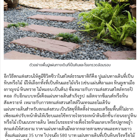
ตัวอย่างพื้นปูแผ่นทางเดินที่เป็นหินและโรยกรวดล้อมรอบ
อีกวิธีตกแต่งสวนให้ดูมีชีวิตชีวาในสไตล์ธรรมชาติก็คือ ปูแผ่นทางเดินที่เป็น
หินหรือไม้ มีให้เลือกทั้งที่เป็นหินและไม้จริง (เช่น แผ่นศิลาแลง หินภูเขาเมือ
งกาญจน์ หินทราย ไม้หมอน เป็นต้น) ซึ่งเหมาะกับการแต่งสวนสไตล์ทรอปิ
คอล กับอีกแบบหนึ่งคือแผ่นทางเดินสำเร็จรูป ผลิตจากซีเมนต์หรือหิน
สังเคราะห์ เหมาะกับการตกแต่งสวนสไตล์วินเทจและโมเดิร์น
แผ่นทางเดินสำหรับตกแต่งสวน เป็นวัสดุที่ติดตั้งง่ายและเตรียมพื้นที่ไม่ยาก
เพียงแค่ปรับหน้าดินให้เรียบและใช้ทรายโรยรองหน้าดินอีกชั้น ก่อนจะปูหิน
หรือไม้ เป็นแนวทางเดิน โดยเว้นระยะห่างเพื่อโรยหินแกลบหรือปลูกหญ้า
ตกแต่งให้สวยงาม ราคาแผ่นทางเดินมีหลากหลายตามขนาดและความยาว
ตั้งแต่แผ่นละ 35 บาท ไปจนถึง 580 บาท แผ่นทางเดินที่เป็นหินจริงหรือไม้