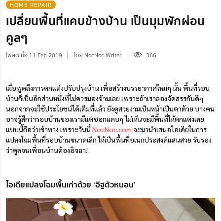
HOME REPAIR
เปลี่ยนพื้นที่แคบข้างบ้าน เป็นมุมพักผ่อน
คูลๆ
โพสต์เมื่อ 11 Feb 2019
โดย NocNoc Writer
366
เมื่อพูดถึงการตกแต่งปรับปรุงบ้าน เพื่อสร้างบรรยากาศใหม่ๆ นั้น พื้นที่รอบ
บ้านก็เป็นอีกส่วนหนึ่งที่ไม่ควรมองข้ามเลย เพราะถ้าเราลองจัดสรรกันดีๆ
นอกจากจะใช้ประโยชน์ได้เต็มที่แล้ว ยังดูสวยงามเป็นหน้าเป็นตาด้วย บางคน
อาจรู้สึกว่ารอบบ้านของเรามีแต่ซอกแคบๆ ไม่เห็นจะมีพื้นที่ให้ตกแต่งเลย
แบบนี้ถือว่าเข้าทาง เพราะวันนี้
NocNoc.com
จะมานำเสนอไอเดียในการ
แปลงโฉมพื้นที่รอบบ้านขนาดเล็ก ให้เป็นพื้นที่อเนกประสงค์แสนสวย รับรอง
ว่าคูลจนเพื่อนบ้านต้องอิจฉา!
ไอเดียแปลงโฉมพื้นเก่าด้วย ‘อิฐตัวหนอน’