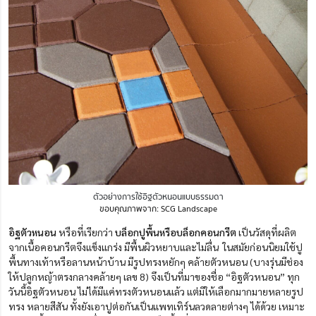
ตัวอย่างการใช้อิฐตัวหนอนแบบธรรมดา
ขอบคุณภาพจาก: SCG Landscape
อิฐตัวหนอน
หรือที่เรียกว่า
บล็อกปูพื้นหรือบล็อกคอนกรีต
เป็นวัสดุที่ผลิต
จากเนื้อคอนกรีตจึงแข็งแกร่ง มีพื้นผิวหยาบและไม่ลื่น ในสมัยก่อนนิยมใช้ปู
พื้นทางเท้าหรือลานหน้าบ้าน มีรูปทรงหยักๆ คล้ายตัวหนอน (บางรุ่นมีช่อง
ให้ปลูกหญ้าตรงกลางคล้ายๆ เลข 8) จึงเป็นที่มาของชื่อ “อิฐตัวหนอน” ทุก
วันนี้อิฐตัวหนอน ไม่ได้มีแค่ทรงตัวหนอนแล้ว แต่มีให้เลือกมากมายหลายรูป
ทรง หลายสีสัน ทั้งยังเอาปูต่อกันเป็นแพทเทิร์นลวดลายต่างๆ ได้ด้วย เหมาะ