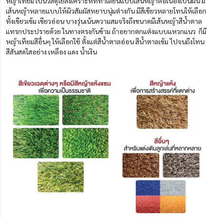
หญ้าเทียม เป็นวัสดุใยสังเคราะห์ที่ทำเลียนแบบเส้นหญ้าต่อเนื่องเป็นผืน มี
เส้นหญ้าหลายแบบให้ผิวสัมผัสหยาบนุ่มต่างกัน มีสีเขียวหลายโทนให้เลือก
ทั้งเขียวเข้ม เขียวอ่อน บางรุ่นเน้นความสมจริงถึงขนาดมีเส้นหญ้าสีน้ำตาล
แทรกประปรายด้วย ในทางตรงกันข้าม ถ้าอยากตกแต่งแบบแหวกแนว ก็มี
หญ้าเทียมสีอื่นๆ ให้เลือกใช้ ตั้งแต่สีน้ำตาลอ่อน ส
น้ำตาลเข้ม ไปจนถึงโทน
สีสันสดใสอย่าง เหลือง แดง น้ำเงิน