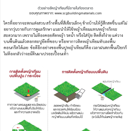
ตัวอย่างสีหญ้าเทียมที่มีขายในท้องตลาด
ขอบคุณภาพจาก: www.scgbuildingmaterials.com
ใครที่อยากจะตกแต่งสวน สร้างพื้นที่สีเขียวเล็กๆ ข้างบ้านให้รู้สึกสดชื่น แต่ไม่
อยากวุ่นวายกับการดูแลรักษา แนะนำให้ใช้หญ้าเทียมแทนหญ้าจริงจะ
สะดวกมาก เพราะไม่ต้องคอยตัดหญ้า รดน้ำ หรือใส่ปุ๋ย ติดตั้งก็ง่าย แค่วาง
บนพื้นดินแล้วตอกตะปูยึดที่ขอบ หรือทากาวติดหญ้าเทียมทับลงพื้น
คอนกรีตได้เลย ข้อดีอีกอย่างของพื้นปูหญ้าเทียมก็คือ เวลาฝนตกพื้นเปียกก็
ไม่ต้องกลัวว่าจะมีดินมาเปรอะเปื้อนเท้า