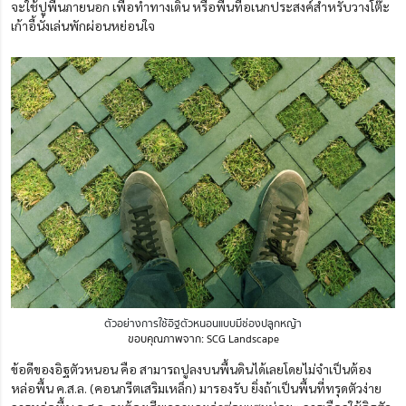
จะใช้ปูพื้นภายนอก เพื่อทำทางเดิน หรือพื้นที่อเนกประสงค์สำหรับวางโต๊ะ
เก้าอี้นั่งเล่นพักผ่อนหย่อนใจ
ตัวอย่างการใช้อิฐตัวหนอนแบบมีช่องปลูกหญ้า
ขอบคุณภาพจาก: SCG Landscape
ข้อดีของอิฐตัวหนอน คือ สามารถปูลงบนพื้นดินได้เลยโดยไม่จำเป็นต้อง
หล่อพื้น ค.ส.ล. (คอนกรีตเสริมเหล็ก) มารองรับ ยิ่งถ้าเป็นพื้นที่ทรุดตัวง่าย