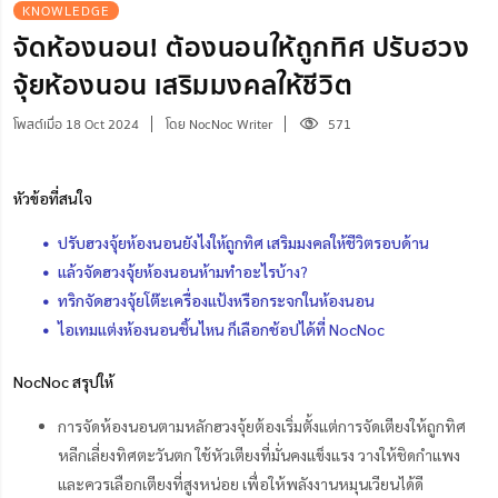
KNOWLEDGE
จัดห้องนอน! ต้องนอนให้ถูกทิศ ปรับฮวง
จุ้ยห้องนอน เสริมมงคลให้ชีวิต
โพสต์เมื่อ 18 Oct 2024
โดย NocNoc Writer
571
หัวข้อที่สนใจ
ปรับฮวงจุ้ยห้องนอนยังไงให้ถูกทิศ เสริมมงคลให้ชีวิตรอบด้าน
แล้วจัดฮวงจุ้ยห้องนอนห้ามทำอะไรบ้าง?
ทริกจัดฮวงจุ้ยโต๊ะเครื่องแป้งหรือกระจกในห้องนอน
ไอเทมแต่งห้องนอนชิ้นไหน ก็เลือกช้อปได้ที่ NocNoc
NocNoc สรุปให้
การจัดห้องนอนตามหลักฮวงจุ้ยต้องเริ่มตั้งแต่การจัดเตียงให้ถูกทิศ
หลีกเลี่ยงทิศตะวันตก ใช้หัวเตียงที่มั่นคงแข็งแรง วางให้ชิดกำแพง
และควรเลือกเตียงที่สูงหน่อย เพื่อให้พลังงานหมุนเวียนได้ดี