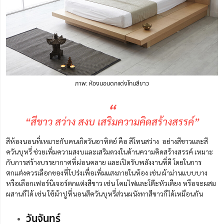
ภาพ: ห้องนอนตกแต่งโทนสีขาว
“
“สีขาว สว่าง สงบ เสริมความคิดสร้างสรรค์”
สีห้องนอนที่เหมาะกับคนเกิดวันอาทิตย์ คือ สีโทนสว่าง อย่างสีขาวและสี
ควันบุหรี่
ช่วยเพิ่มความสงบและเสริมดวงในด้านความคิดสร้างสรรค์
เหมาะ
กับการสร้างบรรยากาศที่ผ่อนคลาย และเปิดรับพลังงานที่ดี โดยในการ
ตกแต่งควรเลือกของที่โปร่งเพื่อเพิ่มแสงภายในห้อง เช่น ผ้าม่านแบบบาง
หรือเลือกเฟอร์นิเจอร์ตกแต่งสีขาว เช่น โคมไฟและโต๊ะหัวเตียง หรือจะผสม
ผสานก็ได้ เช่น ใช้ผ้าปูที่นอนสีควันบุหรี่ส่วนผนังทาสีขาวก็ได้เหมือนกัน
วันจันทร์