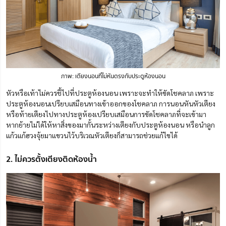
ภาพ: เตียงนอนที่ไม่หันตรงกับประตูห้องนอน
หัวหรือเท้าไม่ควรชี้ไปที่ประตูห้องนอน เพราะจะทำให้ขัดโชคลาภ เพราะ
ประตูห้องนอนเปรียบเสมือนทางเข้าออกของโชคลาภ การนอนหันหัวเตียง
หรือท้ายเตียงไปทางประตูห้องเปรียบเสมือนการขัดโชคลาภที่จะเข้ามา
หากย้ายไม่ได้ให้หาสิ่งของมากั้นระหว่างเตียงกับประตูห้องนอน หรือนำลูก
แก้วแก้ฮวงจุ้ยมาแขวนไว้บริเวณหัวเตียงก็สามารถช่วยแก้ไขได้
2. ไม่ควรตั้งเตียงติดห้องน้ำ