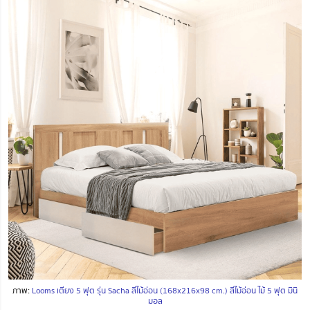
ภาพ:
Looms เตียง 5 ฟุต รุ่น Sacha สีไม้อ่อน (168x216x98 cm.) สีไม้อ่อน ไม้ 5 ฟุต มินิ
มอล