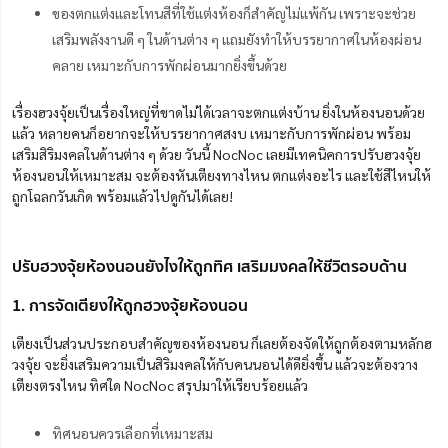
ของตกแต่งและโทนสีที่ใช้แต่งห้องก็สำคัญไม่แพ้กัน เพราะจะช่วย
เสริมพลังงานดี ๆ ในด้านต่าง ๆ แถมยังทำให้บรรยากาศในห้องผ่อน
คลาย เหมาะกับการพักผ่อนมากยิ่งขึ้นด้วย
เรื่องฮวงจุ้ยเป็นเรื่องใหญ่ที่ขาดไม่ได้เวลาจะตกแต่งบ้าน ยิ่งในห้องนอนด้วย
แล้ว หลายคนก็อยากจะให้บรรยากาศสงบ เหมาะกับการพักผ่อน พร้อม
เสริมสิริมงคลในด้านต่าง ๆ ด้วย วันนี้ NocNoc เลยมีเทคนิคการปรับฮวงจุ้ย
ห้องนอนให้เหมาะสม จะต้องหันเตียงทางไหน ตกแต่งอะไร และใช้สีไหนให้
ถูกโฉลกวันเกิด พร้อมแล้วไปดูกันได้เลย!
ปรับฮวงจุ้ยห้องนอนยังไงให้ถูกทิศ เสริมมงคลให้ชีวิตรอบด้าน
1. การจัดเตียงให้ถูกฮวงจุ้ยห้องนอน
เตียงเป็นส่วนประกอบสำคัญของห้องนอน ก็เลยต้องจัดให้ถูกต้องตามหลักฮ
วงจุ้ย จะยิ่งเสริมความเป็นสิริมงคลให้กับคนนอนได้ดียิ่งขึ้น แล้วจะต้องวาง
เตียงตรงไหน ทิศใด NocNoc สรุปมาให้เรียบร้อยแล้ว
ทิศนอนควรเลือกที่เหมาะสม