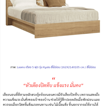
ภาพ:
Looms เตียง 5 ฟุต รุ่น Kyoto สีไม้อ่อน (162X214X105 cm.) สีไม้อ่อน
“
“หัวเตียงปิดทึบ แข็งแรง มั่นคง”
เตียงนอนที่ดีตามหลักฮวงจุ้ยห้องนอนควรมีหัวเตียงปิดทึบ
เพราะแสดง
ถึง
ความแข็งแรง มั่นคั่งของเจ้าของบ้าน
ช่วยให้รู้สึกปลอดภัยเมื่อพักผ่อน และ
ควรจะเลือกวัสดุที่แข็งแรงทนทาน เช่น ไม้เนื้อแข็ง ที่นอกจากจะใช้งานได้