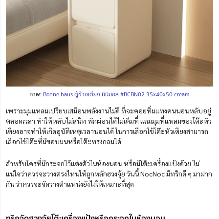
ภาพ:
Bonne.haus ตู้ข้างเตียง มินิมอล #BCBN02 35x40x50 cream
เพราะมุมแหลมเปรียบเสมือนพลังงานไม่ดี
ที่จะคอยทิ่มแทงคนนอนหลับอยู่
ตลอดเวลา ทำให้หลับไม่สนิท พักผ่อนได้ไม่เต็มที่ แถม
มุมที่แหลมของโต๊ะหัว
เตียงอาจทำให้เกิดอุบัติเหตุเวลานอนได้ ในการเลือกใช้โต๊ะหัวเตียงสามารถ
เลือกใช้โต๊ะที่มีขอบมนหรือโต๊ะทรงกลมได้
สำหรับใครที่มีกระจกไว้แต่งตัวในห้องนอน หรือมีโต๊ะเครื่องแป้งด้วย ไม่
แน่ใจว่าควรจะวางตรงไหนให้ถูกหลักฮวงจุ้ย วันนี้ NocNoc มีทริกดี ๆ มาฝาก
กัน ว่าควรจะจัดวางตำแหน่งยังไงให้เหมาะที่สุด
ทริกจัดฮวงจุ้ยโต๊ะเครื่องแป้งหรือกระจกในห้องนอน