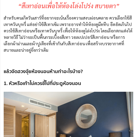
“สีเทาอ่อนเพื่อให้ห้องโล่งโปร่ง สบายตา”
สำหรับคนเกิดวันเสาร์ที่อยากจะเน้นเรื่องความสงบผ่อนคลาย ควรเลือกใช้สี
เทาควันบุหรี่ แต่อย่าใช้สีเทาเข้ม เพราะอาจทำให้ห้องดูมืดทึบ อึดอัดเกินไป
ควรใช้สีเทาอ่อนหรือเทาควันบุหรี่ เพื่อให้ห้องดูโล่งโปร่ง โดยเลือกตกแต่งได้
หลายวิธี ไม่ว่าจะเป็นพื้นกระเบื้องสีเทา วอลเปเปอร์สีเทาอ่อน หรือการ
เลือกผ้าม่านและผ้าปูเตียงที่เข้ากันกับสีเทาอ่อน เพื่อสร้างบรรยากาศที่
สบายและน่าอยู่ยิ่งกว่าเดิม
แล้วจัดฮวงจุ้ยห้องนอนห้ามทำอะไรบ้าง?
1. หัวหรือเท้าไม่ควรชี้ไปที่ประตูห้องนอน