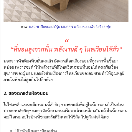
ภาพ:
KACHI เตียงนอนไม้รุ่น MUGEN พร้อมหมอนพิงในตัว 5 ฟุต
“
“ที่นอนสูงจากพื้น พลังงานดี ๆ ไหลเวียนได้ทั่ว”
นอกจากหัวเตียงทึบมั่นคงแล้ว ยังควรเลือกเตียงนอนที่สูงจากพื้นขึ้นมา
หน่อย
เพราะจะทำให้พลังงานที่ดีไหลเวียนรอบที่นอนได้
ส่งเสริมเรื่อง
สุขภาพของผู้นอน
และยังช่วยเรื่องการไหลเวียนของลม ช่วยทำให้อุณหภูมิ
ภายในห้องไม่สูง
เกินไปอีกด้วย
2. ของตกแต่งห้องนอน
ไม่ใช่แค่ตำแหน่งเตียงนอนที่สำคัญ ของตกแต่งที่อยู่ในห้องนอนก็เป็นส่วน
ประกอบสำคัญของการจัดห้องนอนเสริมดวงด้วยเหมือนกัน แล้วในห้องนอน
จะมีไอเทมอะไรบ้างที่ช่วยเสริมสิริมงคลให้ชีวิต ไปดูกันต่อได้เลย
โต๊ะหัวเตียงควรมีสองข้าง