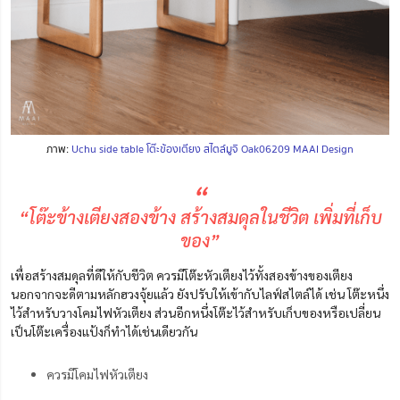
ภาพ:
Uchu side table โต๊ะข้องเตียง สไตล์มูจิ Oak06209 MAAI Design
“
“โต๊ะข้างเตียงสองข้าง สร้างสมดุลในชีวิต เพิ่มที่เก็บ
ของ”
เพื่อสร้างสมดุลที่ดีให้กับชีวิต ควรมีโต๊ะหัวเตียงไว้ทั้งสองข้างของเตียง
นอกจากจะดีตามหลักฮวงจุ้ยแล้ว ยังปรับให้เข้ากับไลฟ์สไตล์ได้
เช่น โต๊ะหนึ่ง
ไว้สำหรับวางโคมไฟหัวเตียง ส่วนอีกหนึ่งโต๊ะไว้สำหรับเก็บของหรือเปลี่ยน
เป็นโต๊ะเครื่องแป้งก็ทำได้เช่นเดียวกัน
ควรมีโคมไฟหัวเตียง