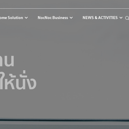
ome Solution
NocNoc Business
NEWS & ACTIVITIES
าน
นั่ง