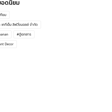
ยอดนิยม
ทียม
 เคทีเอ็ม ลิฟวิ่งมอลล์ จำกัด
hanan
#ตู้เอกสาร
ant Decor