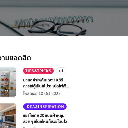
วามยอดฮิต
TIPS&TRICKS
+1
มาลดค่าไฟกันเถอะ! 8 วิธี
การใช้ตู้เย็นให้ประหยัดไฟฟ้า
5.7K
กว่าเดิม
โพสต์เมื่อ 10 Oct 2022
IDEA&INSPIRATION
แชร์ไอเดีย 20 แบบฝ้าหลุม
สวย ๆ สไตล์ไหนก็สวยโดนใจ
3.8K