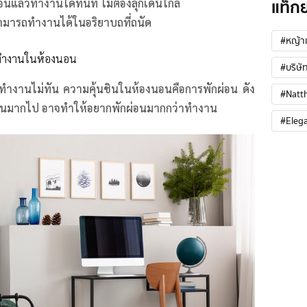
แท็ก
นแล้วทำงานได้ทันที ไม่ต้องลุกเดินไกล
วสามารถทำงานได้ในอริยาบถที่ถนัด
#หญ้าเ
๊ะทำงานในห้องนอน
#บริษัท
ำงานไม่ทัน ความคุ้นชินในห้องนอนคือการพักผ่อน ดัง
#Natt
ี่นอนมากไป อาจทำให้อยากพักผ่อนมากกว่าทำงาน
#Eleg