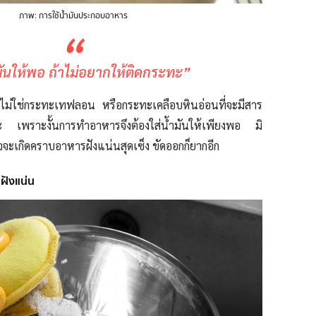
ภาพ: การใช้น้ำมันประกอบอาหาร
“
มันให้พอ ถ้าไม่อยากให้ติดกระทะ”
ส ไม่ใช่กระทะเทฟลอน หรือกระทะเคลือบหินอ่อนที่จะมีสาร
ทะ เพราะงั้นการทำอาหารจึงต้องใส่น้ำมันให้เพียงพอ มิ
จะเกิดคราบอาหารฝังแน่นสุดเซ็ง ขัดออกก็ยากอีก
บฝังแน่น