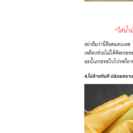
“ใส่น้ำ
อย่าลืมว่านี่คือสแตนเล
เคลือบช่วยไม่ให้ติดกระ
ฉะนั้นกระทะใบโปรดก็อาจ
4.ไม่ล้างทันที ปล่อยครา