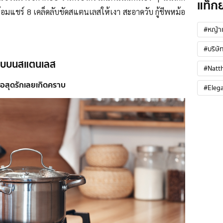
แท็ก
้อมแชร์ 8 เคล็ดลับขัดสแตนเลสให้เงา สะอาดวับ กู้ชีพหม้อ
#หญ้าเ
#บริษัท
ราบบนสแตนเลส
#Natt
้อสุดรักเลยเกิดคราบ
#Eleg