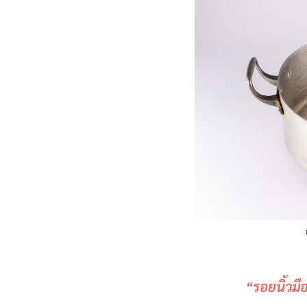
“รอยนิ้วม