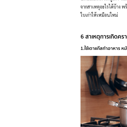
จากสาเหตุอะไรได้บ้าง พร
ใบเก่าให้เหมือนใหม่
6 สาเหตุการเกิดค
1.ใช้เตาแก๊สทำอาหาร หม