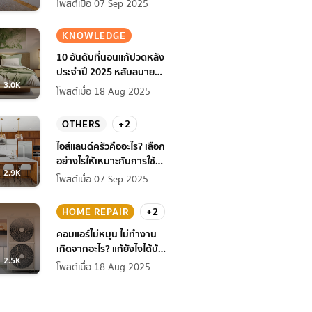
โพสต์เมื่อ 07 Sep 2025
KNOWLEDGE
10 อันดับที่นอนแก้ปวดหลัง
ประจำปี 2025 หลับสบาย
3.0K
สุขภาพดียิ่งกว่าเดิม
โพสต์เมื่อ 18 Aug 2025
OTHERS
+2
ไอส์แลนด์ครัวคืออะไร? เลือก
อย่างไรให้เหมาะกับการใช้
2.9K
งานที่บ้าน
โพสต์เมื่อ 07 Sep 2025
HOME REPAIR
+2
คอมแอร์ไม่หมุน ไม่ทํางาน
เกิดจากอะไร? แก้ยังไงได้บ้าง
2.5K
ก่อนแอร์พัง!
โพสต์เมื่อ 18 Aug 2025