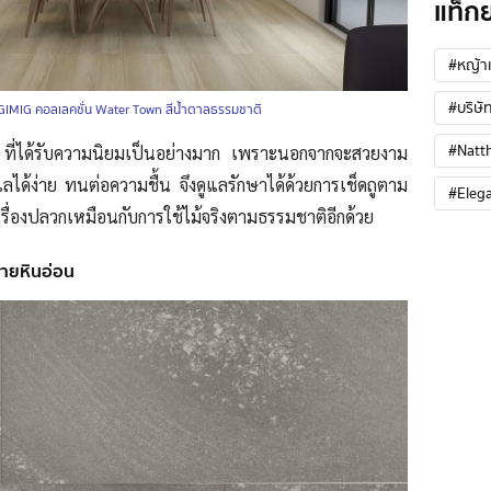
แท็ก
#หญ้าเ
#บริษัท
GIMIG คอลเลคชั่น Water Town สีน้ำตาลธรรมชาติ
#Natt
 ที่ได้รับความนิยมเป็นอย่างมาก เพราะนอกจากจะสวยงาม
ูแลได้ง่าย ทนต่อความชื้น จึงดูแลรักษาได้ด้วยการเช็ดถูตาม
#Eleg
วลเรื่องปลวกเหมือนกับการใช้ไม้จริงตามธรรมชาติอีกด้วย
ลายหินอ่อน