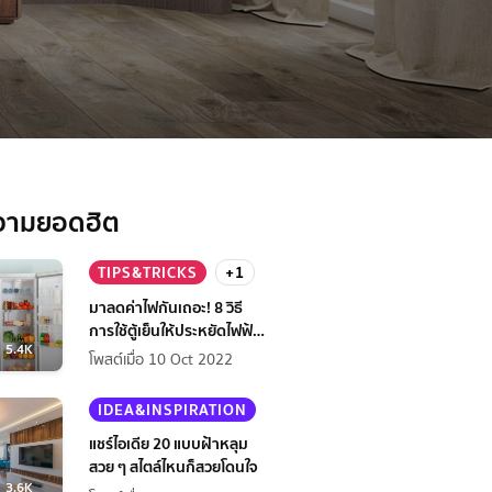
วามยอดฮิต
TIPS&TRICKS
+1
มาลดค่าไฟกันเถอะ! 8 วิธี
การใช้ตู้เย็นให้ประหยัดไฟฟ้า
5.4K
กว่าเดิม
โพสต์เมื่อ 10 Oct 2022
IDEA&INSPIRATION
แชร์ไอเดีย 20 แบบฝ้าหลุม
สวย ๆ สไตล์ไหนก็สวยโดนใจ
3.6K