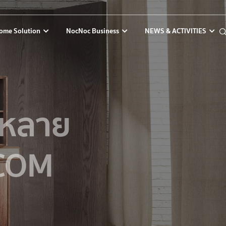
ome Solution
NocNoc Business
NEWS & ACTIVITIES
า หลาย
.COM