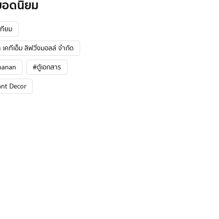
ยอดนิยม
ทียม
 เคทีเอ็ม ลิฟวิ่งมอลล์ จำกัด
hanan
#ตู้เอกสาร
ant Decor