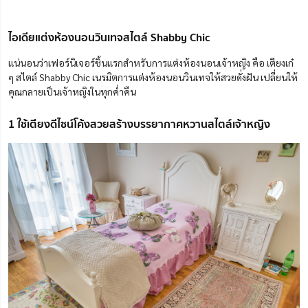
ไอเดียแต่งห้องนอนวินเทจสไตล์ Shabby Chic
แน่นอนว่าเฟอร์นิเจอร์ชิ้นแรกสำหรับการแต่งห้องนอนเจ้าหญิง คือ เตียงเก๋
ๆ สไตล์ Shabby Chic เนรมิตการแต่งห้องนอนวินเทจให้สวยดั่งฝัน เปลี่ยนให้
คุณกลายเป็นเจ้าหญิงในทุกค่ำคืน
1 ใช้เตียงดีไซน์โค้งสวยสร้างบรรยากาศหวานสไตล์เจ้าหญิง