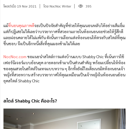
โพสต์เมื่อ 19 Nov 2021
โดย NocNoc Writer
395
แม้
ที่นอนคุณภาพดี
จะเป็นปัจจัยสำคัญที่ช่วยให้คุณนอนหลับได้อย่างเต็มอิ่ม
แต่ก็ปฏิเสธไม่ได้เลยว่าบรรยากาศที่สวยงามภายในห้องนอนจะช่วยให้รู้สึกดี
และผ่อนคลายได้ไม่แพ้กัน ดังนั้นการเลือกแต่งห้องนอนให้ตรงกับสไตล์ที่คุณ
ชื่นชอบ จึงเป็นอีกหนึ่งสิ่งที่คุณมองข้ามไม่ได้เลย
NocNoc.com
ขอแนะนำสไตล์การแต่งบ้านแบบ Shabby Chic ที่เน้นการใช้
เฟอร์นิเจอร์แบบย้อนยุค ลายดอกเข้ามาเป็นส่วนสำคัญ พร้อมเปลี่ยนให้ห้อง
ของคุณสวยในสไตล์วินเทจแบบหวาน ๆ อีกทั้งยังมีไอเดียเนรมิตห้องนอนเจ้า
หญิงที่สวย
หวาน สร้างบรรยากาศให้คุณเหมือนเป็นเจ้าหญิงในห้องนอนย้อน
ยุคสไตล์ Shabby Chic
สไตล์ Shabby Chic คืออะไร?