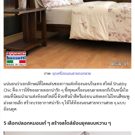
ภาพ:
ชุดเครื่องนอนลายดอกสวย
แน่นอนว่าเอกลักษณ์ที่โดดเด่นของการแต่งห้องนอนวินเทจ สไตล์ Shabby
Chic คือ การใช้ของลายดอกน่ารัก ๆ ซึ่งชุดเครื่องนอนลายดอกก็เป็นหนึ่งไอ
เทมที่นิยมนำมาแต่งห้องสไตล์นี้ ด้วยตัวผ้าสีครีมอ่อน แต่งดอกไม้โทนสีชมพู
ม่วงลายเล็ก สร้างบรรยากาศน่ารัก ๆ ให้ได้ห้องนอนสายหวานสวย ๆ แบบ
ย้อนยุค
5 เลือกปลอกหมอนเก๋ ๆ สร้างสไตล์ย้อนยุคแบบหวาน ๆ