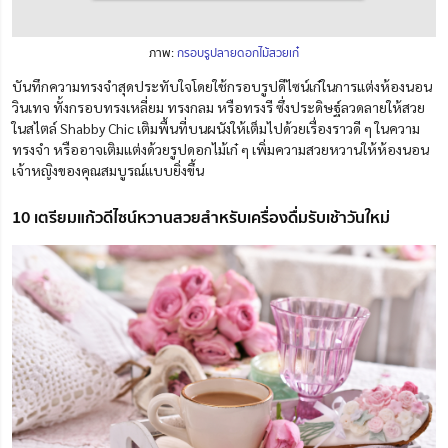
ภาพ:
กรอ
บ
รูปลายดอกไม้สวยเก๋
บันทึกความทรงจำสุดประทับใจโดยใช้กรอบรูปดีไซน์เก๋ในการแต่งห้องนอน
วินเทจ ทั้งกรอบทรงเหลี่ยม ทรงกลม หรือทรงรี ซึ่งประดิษฐ์ลวดลายให้สวย
ในสไตล์ Shabby Chic เติมพื้นที่บนผนังให้เต็มไปด้วยเรื่องราวดี ๆ ในความ
ทรงจำ หรืออาจเติมแต่งด้วยรูปดอกไม้เก๋ ๆ เพิ่มความสวยหวานให้ห้องนอน
เจ้าหญิงของคุณสมบูรณ์แบบยิ่งขึ้น
10 เตรียมแก้วดีไซน์หวานสวยสำหรับเครื่องดื่มรับเช้าวันใหม่