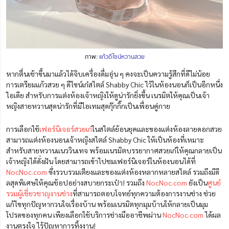
ภาพ:
แก้วดีไซน์หวานสวย
หากตื่นเช้าขึ้นมาแล้วได้จิบเครื่องดื่มอุ่น ๆ คงจะเป็นความรู้สึกที่ดีไม่น้อย
การเตรียมแก้วสวย ๆ ดีไซน์เก๋สไตล์ Shabby Chic ไว้ในห้องนอนก็เป็นอีกหนึ่ง
ไอเดีย สำหรับการแต่งห้องเจ้าหญิงให้ดูน่ารักยิ่งขึ้น เนรมิตให้คุณเป็นเจ้า
หญิงสายหวานสุดน่ารักที่มีไอเทมสุดกุ๊กกิ๊กเป็นเพื่อนคู่กาย
การเลือกใช้
เฟอร์นิเจอร์สวยเก๋
ในสไตล์ย้อนยุคและของแต่งห้องลายดอกสวย
สามารถแต่งห้องนอนเจ้าหญิงสไตล์ Shabby Chic ให้เป็นห้องที่เหมาะ
สำหรับสายหวานแนววินเทจ พร้อมเนรมิตบรรยากาศสวยเก๋ให้คุณกลายเป็น
เจ้าหญิงได้ดั่งฝัน โดยสามารถเข้าไปชมเฟอร์นิเจอร์ในห้องนอนได้ที่
NocNoc.com
ซึ่งรวบรวมเตียงและของแต่งห้องหลากหลายสไตล์ รวมถึงมีดี
ลสุดพิเศษให้คุณช้อปอย่างสบายกระเป๋า! รวมถึง
NocNoc.com
ยังเป็น
ศูนย์
รวมผู้เชี่ยวชาญงานช่าง
ที่สามารถตอบโจทย์ทุกความต้องการงานช่าง ช่วย
แก้ไขทุกปัญหากวนใจเรื่องบ้าน พร้อมเนรมิตทุกมุมบ้านให้กลายเป็นมุม
โปรดของทุกคน เพียงเลือกใช้บริการช่างมืออาชีพผ่าน
NocNoc.com
ได้ผล
งานตรงใจ ไร้ปัญหาการทิ้งงาน!