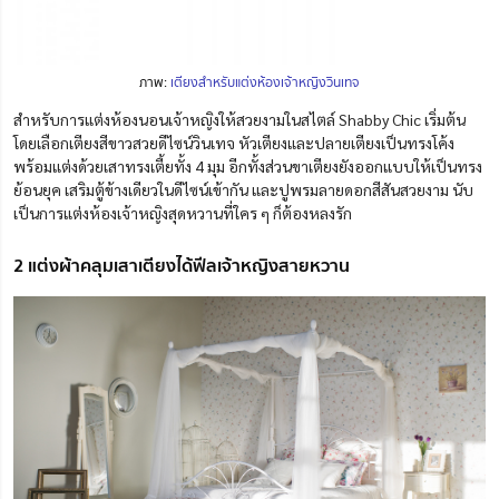
ภาพ:
เตียงสำหรับแต่งห้องเจ้าหญิงวินเทจ
สำหรับการแต่งห้องนอนเจ้าหญิงให้สวยงามในสไตล์ Shabby Chic เริ่มต้น
โดยเลือกเตียงสีขาวสวยดีไซน์วินเทจ หัวเตียงและปลายเตียงเป็นทรงโค้ง
พร้อมแต่งด้วยเสาทรงเตี้ยทั้ง 4 มุม อีกทั้งส่วนขาเตียงยังออกแบบให้เป็นทรง
ย้อนยุค เสริมตู้ข้างเดียวในดีไซน์เข้ากัน และปูพรมลายดอกสีสันสวยงาม นับ
เป็นการแต่งห้องเจ้าหญิงสุดหวานที่ใคร ๆ ก็ต้องหลงรัก
2 แต่งผ้าคลุมเสาเตียงได้ฟีลเจ้าหญิงสายหวาน