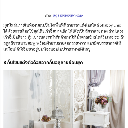
ภาพ:
สตูลแต่งห้องเจ้าหญิง
มุมนั่งเล่นภายในห้องนอนเป็นอีกพื้นที่ที่สามารถแต่งในสไตล์ Shabby Chic
ได้ ด้วยการเลือก
ใช้
ชุดโต๊ะเก้าอี้ขนาดเล็ก ให้โต๊ะเป็นสีขาวลายทอง ส่วนโครง
เก้าอี้เป็นสีขาว หุ้มเบาะและพนักพิงด้วยหนังสีน้ำตาลเข้มสไตล์วินเทจ รวมถึง
สตูลสีขาวเบาะชมพู พร้อมผ้าม่านลายดอกสวยหวาน เนรมิตบรรยากาศให้
เหมือนได้นั่งจิบชาอยู่บนห้องนอนในปราสาทหลังใหญ่
8 กั้นโซนแต่งตัวด้วยฉากกั้นฉลุลายย้อนยุค