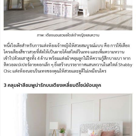
ภาพ: เตียงนอนสวยสไตล์เจ้าหญิงแสนหวาน
หนึ่งไอเดียสำหรับการแต่งห้องเจ้าหญิงให้สวยสมบูรณ์แบบ คือ การใช้เตียง
โครงเตียงสีขาวสวยที่ดัดให้เป็นลายโค้งสไตล์วินเทจ และเพิ่มความหวาน
เข้าไปด้วยเสาสูงทั้ง 4 ด้าน พร้อมแต่งผ้าคลุมลูกไม้ให้ความรู้สึกบางเบา หาก
ติดวอลเปเปอร์ลายดอกเล็ก ๆ
ยิ่งสร้างบรรยากาศแสนหวานในสไตล์ Shabby
Chic แต่งห้องนอนวินเทจของคุณให้สวยและดูดีไม่เหมือนใคร
3 คลุมผ้าสีชมพูน่ารักบนเตียงเหลี่ยมดีไซน์ย้อนยุค