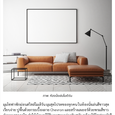
ภาพ: ห้องนั่งเล่นโมเดิร์น
มุมโซฟาพักผ่อนสไตล์โมเดิร์น มุมสุดโปรดของทุกคน ในห้องนั่งเล่นสีขาวสุด
เรียบง่าย ปูพื้นด้วยกระเบื้องลาย Chevron และสร้างเลเยอร์ด้วยพรมสีขาว
ดำลายเรขาคณิต ทำให้บ้านดูมีมิติและสวยอย่างทันสมัย พร้อมใช้โซฟาหนังสี