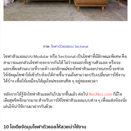
ภาพ:
โซฟาตัวแอลแบบ Sectional
โซฟาตัวแอลแบบ Modular หรือ Sectional เป็นโซฟาที่มีลักษณะพิเศษ คือ
สามารถแยกส่วนโซฟาออกจากกันได้ ไม่ว่าจะแยกทั้งฐานตัวแอล หรือจะ
แยกเพียงส่วนเบาะที่วางเท้า เอกลักษณ์ของโซฟาตัวแอลประเภทนี้ จะช่วย
ให้จัดมุมโซฟาให้เข้ากับห้องได้ง่ายขึ้น รวมถึงสามารถปรับเปลี่ยนการใช้งาน
ได้บ้าง เพื่อให้เหมือนได้มุมใหม่ของคนชิค ๆ อยู่ตลอดเวลา
หลังจากได้รู้จักโซฟาตัวแอลกันไปมากขึ้นแล้ว ต่อไป
NocNoc.com
ก็มีไอ
เดียสุดชิคอีกมากมาย สำหรับการใช้โซฟาตัวแอลแบบต่าง ๆ เพื่อแต่งห้องนั่ง
เล่นให้น่าใช้งานมาฝากกันด้วย
10 ไอเดียจัดมุมโซฟาตัวแอลให้สวยน่าใช้งาน