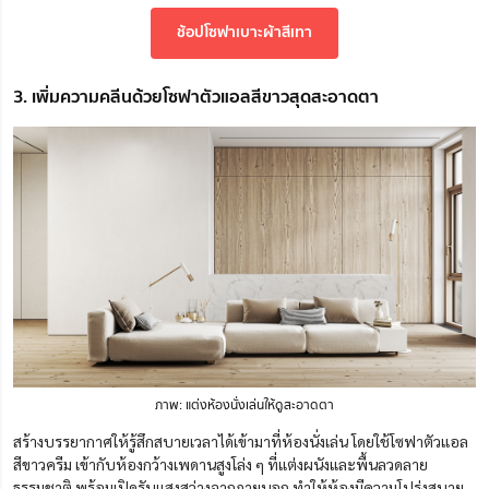
ช้อปโซฟาเบาะผ้าสีเทา
3. เพิ่มความคลีนด้วยโซฟาตัวแอลสีขาวสุดสะอาดตา
ภาพ: แต่งห้องนั่งเล่นให้ดูสะอาดตา
สร้างบรรยากาศให้รู้สึกสบายเวลาได้เข้ามาที่ห้องนั่งเล่น โดยใช้โซฟาตัวแอล
สีขาวครีม เข้ากับ
ห้องกว้างเพดานสูงโล่ง ๆ
ที่แต่งผนังและพื้นลวดลาย
ธรรมชาติ พร้อมเปิดรับแสงสว่างจากภายนอก
ทำให้ห้องมีความโปร่งสบาย