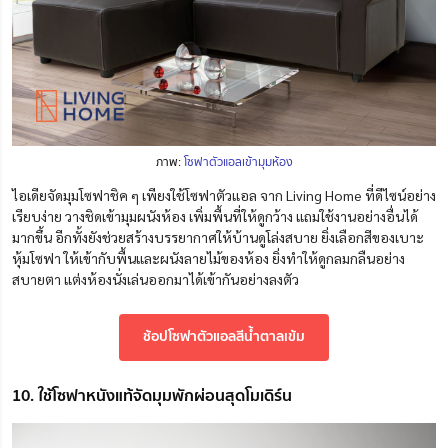
ภาพ:
โซฟาตัวแอลเข้ามุมห้อง
ไอเดียจัดมุมโซฟาชิค ๆ เพียงใช้
โซฟาตัวแอล จาก Living Home ที่ดีไซน์อย่าง
เรียบง่าย
วางชิดเข้ามุมผนังห้อง เพิ่มพื้นที่ให้ดูกว้าง แถมใช้งานอย่างอื่นได้
มากขึ้น อีกทั้งยังช่วยสร้างบรรยากาศให้บ้านดูโล่งสบาย ยิ่งเลือกสีของเบาะ
หุ้มโซฟา ให้เข้ากับพื้นและผนังลายไม้ของห้อง ยิ่งทำให้ดูกลมกลืนอย่าง
สบายตา แต่งห้องนั่งเล่นออกมาได้เข้ากันอย่างลงตัว
ช้อปโซฟาตัวแอลสีน้ำตาลเข้ม
10. ใช้โซฟาหนังแท้จัดมุมพักผ่อนสุดโมเดิร์น