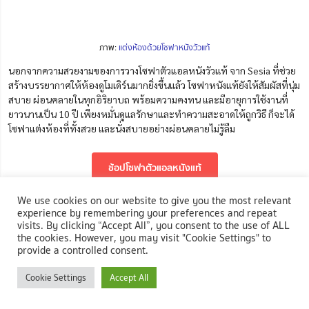
ภาพ:
แต่งห้องด้วยโซฟาหนังวัวแท้
นอกจากความสวยงามของการวางโซฟาตัวแอลหนังวัวแท้
จาก Sesia ที่ช่วย
สร้างบรรยากาศให้ห้องดูโมเดิร์นมากยิ่งขึ้นแล้ว โซฟาหนังแท้ยังให้สัมผัสที่นุ่ม
สบาย ผ่อนคลายในทุกอิริยาบถ พร้อมความคงทน และมีอายุการใช้งานที่
ยาวนานเป็น 10 ปี เพียงหมั่นดูแลรักษาและทำความสะอาดให้ถูกวิธี ก็จะได้
โซฟาแต่งห้องที่ทั้งสวย และนั่งสบายอย่างผ่อนคลายไม่รู้ลืม
ช้อปโซฟาตัวแอลหนังแท้
We use cookies on our website to give you the most relevant
หากใครเริ่มสนใจการจัดมุมโซฟาใหม่ และอยากจะได้โซฟาตัวแอลคุณภาพดี
experience by remembering your preferences and repeat
ที่ถูกใจ เพื่อเอาไปแต่งห้องนั่งเล่นให้สวยอย่างมีสไตล์ สามารถเข้าไปเลือก
visits. By clicking “Accept All”, you consent to the use of ALL
โซฟาได้ที่
NocNoc.com
ซึ่งได้รวบรวมโซฟาตัวแอลหลากหลายดีไซน์ เข้ากับ
the cookies. However, you may visit "Cookie Settings" to
provide a controlled consent.
ห้องนั่งเล่นทุกสไตล์ พร้อมมีโซฟารูปทรงอื่น ๆ อีกมากมายเพื่อให้แต่งบ้านได้
ตรงใจ และนอกจากนี้
NocNoc.com
ยังเป็น
ศูนย์รวมผู้เชี่ยวชาญงานช่าง
ที่
Cookie Settings
Accept All
สามารถตอบโจทย์ทุกความต้องการงานช่าง พร้อมแก้ไขทุกปัญหากวนใจ
เรื่องบ้าน ช่วยเนรมิตทุกมุมบ้านให้กลายเป็นมุมโปรดของทุกคน เพียงเลือก
ใช้บริการช่างมืออาชีพผ่าน
NocNoc.com
ได้ผลงานตรงใจ ไร้ปัญหาการทิ้ง