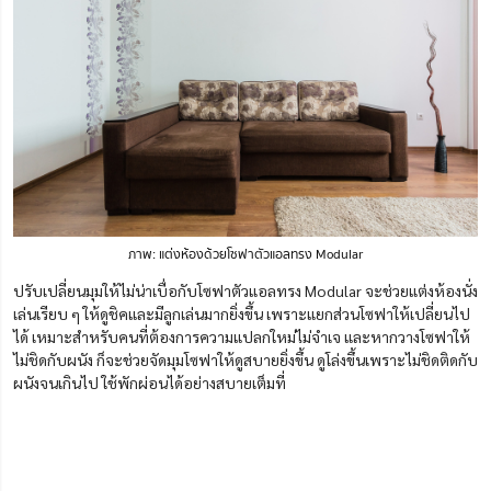
ภาพ: แต่
ง
ห้องด้วยโซฟาตัวแอลทรง Modular
ปรับเปลี่ยนมุมให้ไม่น่าเบื่อกับโซฟาตัวแอลทรง Modular จะช่วยแต่งห้องนั่ง
เล่นเรียบ ๆ ให้ดูชิคและมีลูกเล่นมากยิ่งขึ้น เพราะแยกส่วนโซฟาให้เปลี่ยนไป
ได้ เหมาะสำหรับคนที่ต้อง
การ
ความแปลกใหม่ไม่จำเจ
และหากวางโซฟาให้
ไม่ชิดกับผนัง ก็จะช่วยจัดมุมโซฟาให้ดูสบายยิ่งขึ้น ดูโล่งขึ้นเพราะไม่ชิดติดกับ
ผนังจนเกินไป ใช้พักผ่อนได้อย่างสบายเต็มที่