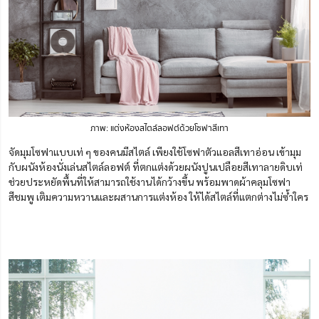
ภาพ: แต่งห้องสไตล์ลอฟต์ด้วยโซฟาสีเทา
จัดมุมโซฟาแบบเท่ ๆ ของคนมีสไตล์ เพียงใช้โซฟาตัวแอลสีเทาอ่อน เข้ามุม
กับผนังห้องนั่งเล่นสไตล์ลอฟต์ ที่ตกแต่งด้วยผนังปูนเปลือยสีเทาลายดิบเท่
ช่วยประหยัดพื้นที่ให้สามารถใช้งานได้กว้างขึ้น พร้อมพาดผ้าคลุมโซฟา
สีชมพู เติมความหวานและผสานการแต่งห้อง ให้ได้สไตล์ที่แตกต่างไม่ซ้ำใคร