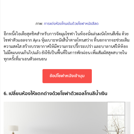
ภาพ:
การแต่งห้องโทนเข้มด้วยโซฟาหนังสีสด
อีกหนึ่งไอเดียสุดชิคสำหรับการจัดมุมโซฟา ในห้องนั่งเล่นผนังโทนสีเข้ม ด้วย
โซฟาตัวแอลจาก Ayra
หุ้มเบาะหนังสีน้ำตาลโทนสว่าง ที่นอกจากจะช่วยเติม
ความสดใส สร้างบรรยากาศให้มีความกระปรี้กระเปร่า และบาลานซ์ให้ห้อง
ไม่มืดมนจนเกินไปแล้ว ยังใช้เป็นพื้นที่ในการพักผ่อน เพิ่มสัมผัสสุดสบายใน
ทุกครั้งที่มาเอนตัวลงนอน
ช้อปโซฟาหนังเข้ามุม
6. เปลี่ยนห้องให้แตกต่างด้วยโซฟาตัวแอลโทนสีน้ำเงิน