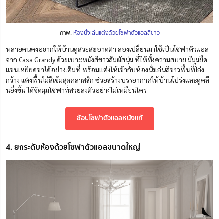
ภาพ:
ห้องนั่งเล่นแต่งด้วยโซฟาตัวแอลสีขาว
หลายคนคงอยากให้บ้านดูสวยสะอาดตา ลองเปลี่ยนมาใช้เป็นโซฟาตัวแอล
จาก Casa Grandy ด้วยเบาะหนังสีขาวสัมผัสนุ่ม
ที่ให้ทั้งความสบาย มีมุมยืด
แขนเหยียดขาได้อย่างเต็มที่ พร้อมแต่งให้เข้ากับ
ห้องนั่งเล่นสีขาวพื้นที่โล่ง
กว้าง
แต่งพื้นไม้สีเข้มสุดคลาสสิก ช่วยสร้างบรรยากาศ
ให้บ้านโปร่งและดูคลี
นยิ่งขึ้น
ได้จัดมุมโซฟาที่สวยลงตัวอย่างไม่เหมือนใคร
ช้อปโซฟาตัวแอลหนังแท้
4. ยกระดับห้องด้วยโซฟาตัวแอลขนาดใหญ่