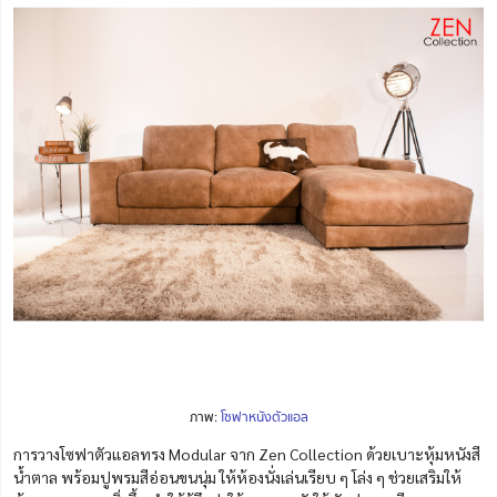
ภาพ:
โซฟาหนังตัวแอล
การวางโซฟาตัวแอลทรง Modular
จาก Zen Collection ด้วยเบาะหุ้มหนังสี
น้ำตาล
พร้อมปูพรมสีอ่อนขนนุ่ม ให้ห้องนั่งเล่นเรียบ ๆ โล่ง ๆ ช่วยเสริมให้