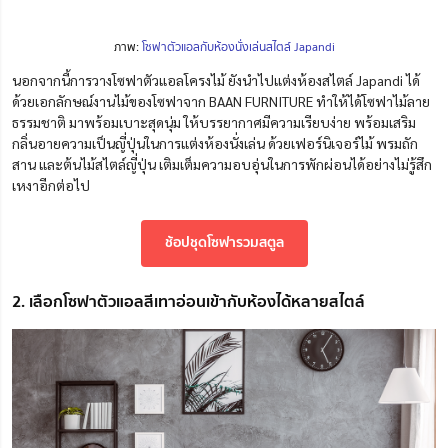
ภาพ:
โซฟาตัวแอลกับห้องนั่งเล่นสไตล์ Japandi
นอกจากนี้การวางโซฟาตัวแอลโครงไม้ ยังนำไปแต่งห้องสไตล์ Japandi ได้
ด้วยเอกลักษณ์งานไม้ของโซฟาจาก BAAN FURNITURE ทำให้ได้โซฟาไม้ลาย
ธรรมชาติ มาพร้อมเบาะสุดนุ่ม
ให้บรรยากาศมีความเรียบง่าย พร้อมเสริม
กลิ่นอายความเป็นญี่ปุ่นในการแต่งห้องนั่งเล่น ด้วยเฟอร์นิเจอร์ไม้ พรมถัก
สาน และต้นไม้สไตล์ญี่ปุ่น เติมเต็มความอบอุ่นใน
การ
พักผ่อนได้อย่างไม่รู้สึก
เหงาอีกต่อไป
ช้อปชุดโซฟารวมสตูล
2. เลือกโซฟาตัวแอลสีเทาอ่อนเข้ากับห้องได้หลายสไตล์