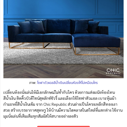
ภาพ:
โซฟาตัวแอลสีน้ำเงินเปลี่ยนห้องให้ไม่เหมือนใคร
เปลี่ยนห้องนั่งเล่นให้มีเอกลักษณ์ไม่ซ้ำกับใคร ด้วยการแต่งผนังห้องโทน
สีน้ำเงิน ติดคิ้วบัวดีไซน์สุดลักซ์ชัวรี่ และเลือกใช้โซฟาตัวแอล เบาะหุ้มผ้า
กำมะหยี่สีน้ำเงินเข้ม
จาก Chic Republic
ส่วนล่างเป็นโครงเหล็ก
สี
ทองเงา
สวย สร้างบรรยากาศสุดหรู ให้บ้านมีความไฮคลาสในสไตล์ที่แตกต่าง ใช้งาน
มุมนั่งเล่นที่เติมเต็มทุกสัมผัส
ให้
สบายอย่างลงตัว