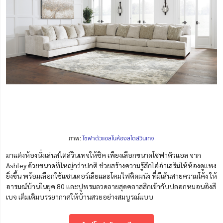
ภาพ:
โซฟาตัวแอลในห้องสไตล์วินเทจ
มาแต่งห้องนั่งเล่นสไตล์วินเทจให้ชิค เพียงเลือกขนาดโซฟาตัวแอล
จาก
Ashley ด้วยขนาดที่ใหญ่กว่าปกติ ช่วยสร้างความรู้สึกโอ่อ่าเสริมให้ห้องดูแพง
ยิ่งขึ้น
พร้อมเลือกใช้แชนเดอร์เลียและโคมไฟติดผนัง ที่มีเส้นสายความโค้ง ให้
อารมณ์บ้านในยุค 80 และปูพรมลวดลายสุดคลาสสิกเข้ากับปลอกหมอนอิงสี
เบจ เต็มเติมบรรยากาศให้บ้านสวยอย่างสมบูรณ์แบบ