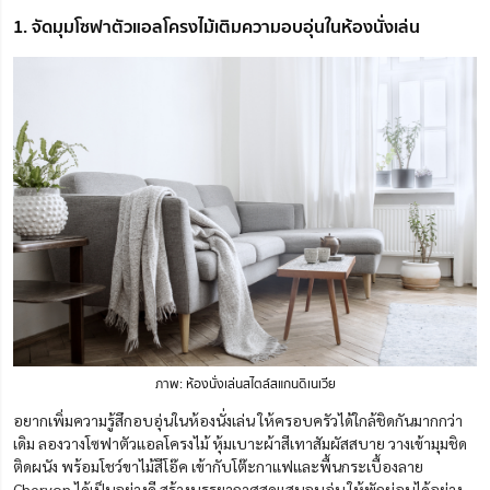
1. จัดมุมโซฟาตัวแอลโครงไม้เติมความอบอุ่นในห้องนั่งเล่น
ภาพ: ห้องนั่งเล่นสไตล์สแกนดิ
เนเวีย
อยากเพิ่มความรู้สึกอบอุ่นในห้องนั่งเล่น ให้ครอบครัวได้ใกล้ชิดกันมากกว่า
เดิม ลองวางโซฟาตัวแอลโครงไม้ หุ้มเบาะผ้าสีเทาสัมผัสสบาย วางเข้ามุมชิด
ติดผนัง พร้อมโชว์ขาไม้สีโอ๊ค เข้ากับโต๊ะกาแฟและพื้นกระเบื้องลาย
Chervon ได้เป็นอย่างดี สร้างบรรยากาศสุดแสนอบอุ่น ให้พักผ่อนได้อย่าง