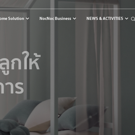
ome Solution
NocNoc Business
NEWS & ACTIVITIES
ูกให้
การ