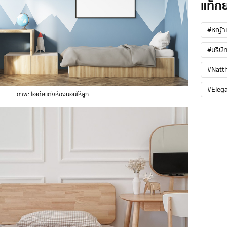
แท็ก
#หญ้าเ
#บริษัท
#Natt
#Eleg
ภาพ: ไอเดียแต่งห้องนอนให้ลูก