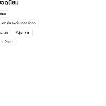
ยอดนิยม
ทียม
 เคทีเอ็ม ลิฟวิ่งมอลล์ จำกัด
hanan
#ตู้เอกสาร
ant Decor