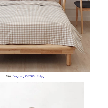
ภาพ:
Easycozy เตียงนอน Pulpy