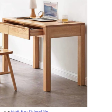
ภาพ:
Middle Room โต๊ะทำงานไม้โอ๊ค