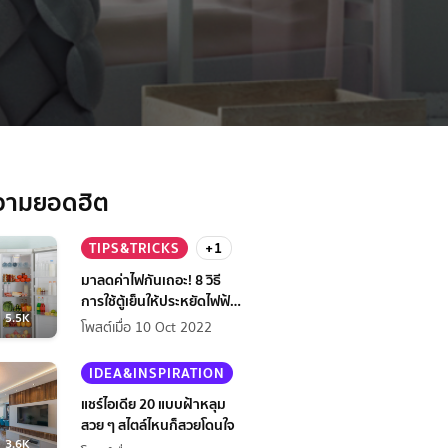
วามยอดฮิต
TIPS&TRICKS
+1
มาลดค่าไฟกันเถอะ! 8 วิธี
การใช้ตู้เย็นให้ประหยัดไฟฟ้า
5.5K
กว่าเดิม
โพสต์เมื่อ 10 Oct 2022
IDEA&INSPIRATION
แชร์ไอเดีย 20 แบบฝ้าหลุม
สวย ๆ สไตล์ไหนก็สวยโดนใจ
3.6K